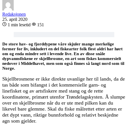
Redaksjonen
25. april 2020
1 min lesetid
151
De store hav- og fjorddypene våre skjuler mange merkelige
former for liv, inkludert en del fiskearter folk flest aldri har hørt
om og enda mindre sett i levende live. En av disse snåle
dypvannsfiskene er skjellbrosme, en art som fiskes kommersielt
nedover i Middelhavet, men som også finnes så langt nord som til
Norge.
Skjellbrosmene er ikke direkte uvanlige her til lands, da de
tas både som bifangst i det kommersielle garn- og
linefisket og av artsfiskere med stang og de rette
koordinatene, primært utenfor Trøndelagskysten. Å slumpe
over en skjellbrosme når du er ute med pilken kan du
likevel bare glemme. Skal du fiske målrettet etter arten er
det dypt vann, riktige bunnforhold og relativt beskjedne
agn som gjelder.