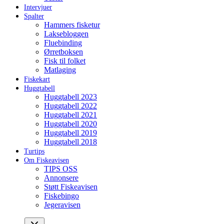
Intervjuer
Spalter
Hammers fisketur
Laksebloggen
Fluebinding
Ørretboksen
Fisk til folket
Matlaging
Fiskekart
Huggtabell
Huggtabell 2023
Huggtabell 2022
Huggtabell 2021
Huggtabell 2020
Huggtabell 2019
Huggtabell 2018
Turtips
Om Fiskeavisen
TIPS OSS
Annonsere
Støtt Fiskeavisen
Fiskebingo
Jegeravisen