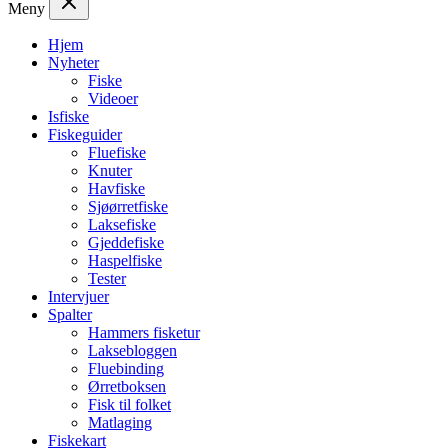
Meny
Hjem
Nyheter
Fiske
Videoer
Isfiske
Fiskeguider
Fluefiske
Knuter
Havfiske
Sjøørretfiske
Laksefiske
Gjeddefiske
Haspelfiske
Tester
Intervjuer
Spalter
Hammers fisketur
Laksebloggen
Fluebinding
Ørretboksen
Fisk til folket
Matlaging
Fiskekart