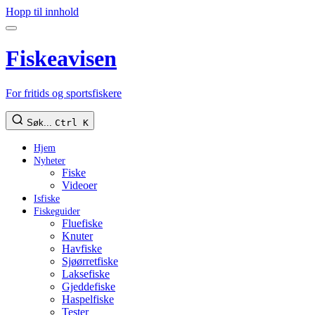
Hopp til innhold
Fiskeavisen
For fritids og sportsfiskere
Søk...
Ctrl K
Hjem
Nyheter
Fiske
Videoer
Isfiske
Fiskeguider
Fluefiske
Knuter
Havfiske
Sjøørretfiske
Laksefiske
Gjeddefiske
Haspelfiske
Tester