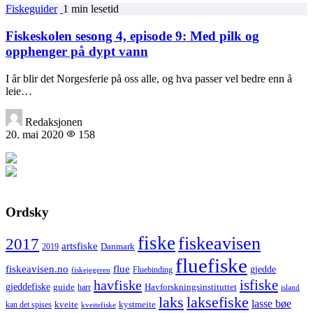
Fiskeguider
1 min lesetid
Fiskeskolen sesong 4, episode 9: Med pilk og
opphenger på dypt vann
I år blir det Norgesferie på oss alle, og hva passer vel bedre enn å
leie…
Redaksjonen
20. mai 2020
158
Ordsky
fiske
fiskeavisen
2017
artsfiske
Danmark
2019
fluefiske
fiskeavisen.no
flue
gjedde
fiskejegeren
Fluebinding
havfiske
isfiske
gjeddefiske
Havforskningsinstituttet
guide
harr
island
laks
laksefiske
lasse bøe
kveite
kystmeite
kan det spises
kveitefiske