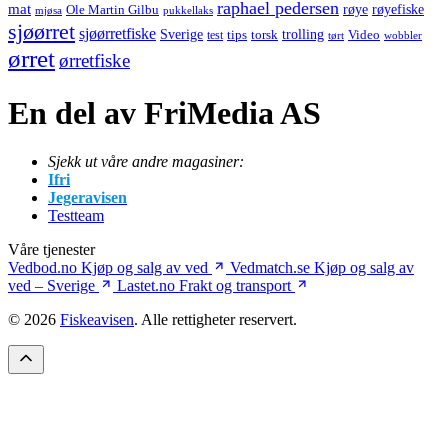
raphael pedersen
mat
røye
røyefiske
Ole Martin Gilbu
mjøsa
pukkellaks
sjøørret
sjøørretfiske
trolling
Sverige
tips
torsk
Video
test
wobbler
tørt
ørret
ørretfiske
En del av FriMedia AS
Sjekk ut våre andre magasiner:
Ifri
Jegeravisen
Testteam
Våre tjenester
Vedbod.no
Kjøp og salg av ved
Vedmatch.se
Kjøp og salg av
ved – Sverige
Lastet.no
Frakt og transport
© 2026
Fiskeavisen
. Alle rettigheter reservert.