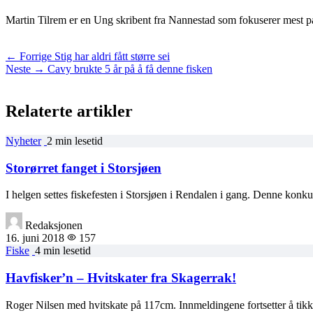
Martin Tilrem er en Ung skribent fra Nannestad som fokuserer mest på 
← Forrige
Stig har aldri fått større sei
Neste →
Cavy brukte 5 år på å få denne fisken
Relaterte artikler
Nyheter
2 min lesetid
Storørret fanget i Storsjøen
I helgen settes fiskefesten i Storsjøen i Rendalen i gang. Denne ko
Redaksjonen
16. juni 2018
157
Fiske
4 min lesetid
Havfisker’n – Hvitskater fra Skagerrak!
Roger Nilsen med hvitskate på 117cm. Innmeldingene fortsetter å ti