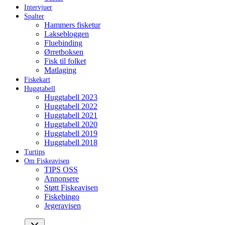
Intervjuer
Spalter
Hammers fisketur
Laksebloggen
Fluebinding
Ørretboksen
Fisk til folket
Matlaging
Fiskekart
Huggtabell
Huggtabell 2023
Huggtabell 2022
Huggtabell 2021
Huggtabell 2020
Huggtabell 2019
Huggtabell 2018
Turtips
Om Fiskeavisen
TIPS OSS
Annonsere
Støtt Fiskeavisen
Fiskebingo
Jegeravisen