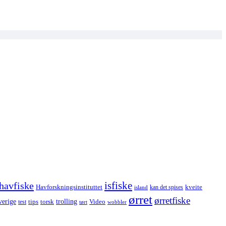
havfiske
isfiske
Havforskningsinstituttet
kveite
kan det spises
island
ørret
ørretfiske
trolling
verige
tips
torsk
Video
test
wobbler
tørt