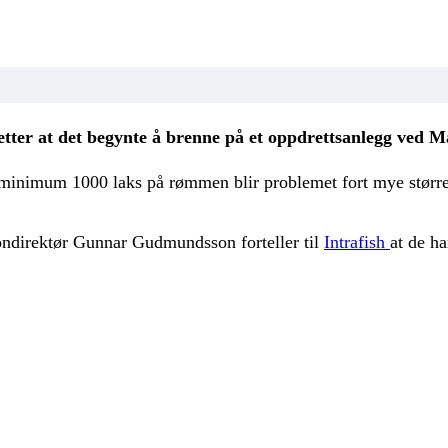
tter at det begynte å brenne på et oppdrettsanlegg ved 
med minimum 1000 laks på rømmen blir problemet fort mye stør
iondirektør Gunnar Gudmundsson forteller til
Intrafish
at de ha