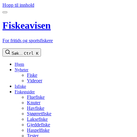
Hopp til innhold
Fiskeavisen
For fritids og sportsfiskere
Søk...
Ctrl K
Hjem
Nyheter
Fiske
Videoer
Isfiske
Fiskeguider
Fluefiske
Knuter
Havfiske
Sjøørretfiske
Laksefiske
Gjeddefiske
Haspelfiske
Tester