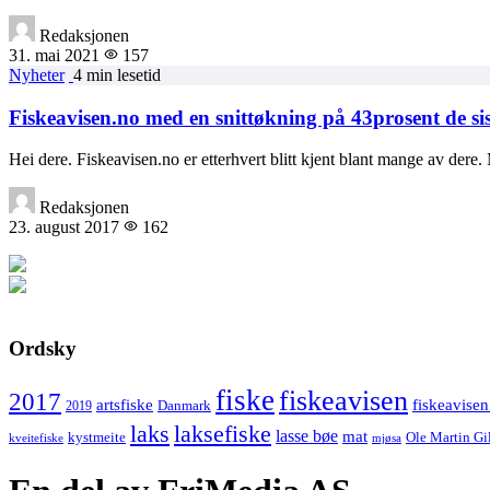
Redaksjonen
31. mai 2021
157
Nyheter
4 min lesetid
Fiskeavisen.no med en snittøkning på 43prosent de s
Hei dere. Fiskeavisen.no er etterhvert blitt kjent blant mange av der
Redaksjonen
23. august 2017
162
Ordsky
fiske
fiskeavisen
2017
artsfiske
fiskeavisen
Danmark
2019
laks
laksefiske
lasse bøe
mat
kystmeite
Ole Martin Gi
kveitefiske
mjøsa