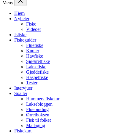
Meny
Hjem
Nyheter
Fiske
Videoer
Isfiske
Fiskeguider
Fluefiske
Knuter
Havfiske
Sjøørretfiske
Laksefiske
Gjeddefiske
Haspelfiske
Tester
Intervjuer
Spalter
Hammers fisketur
Laksebloggen
Fluebinding
Ørretboksen
Fisk til folket
Matlaging
Fiskekart