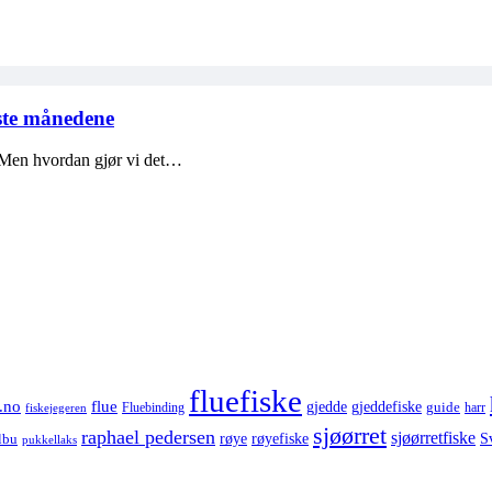
iste månedene
e. Men hvordan gjør vi det…
fluefiske
.no
flue
gjedde
gjeddefiske
guide
harr
fiskejegeren
Fluebinding
sjøørret
raphael pedersen
sjøørretfiske
røye
røyefiske
lbu
S
pukkellaks