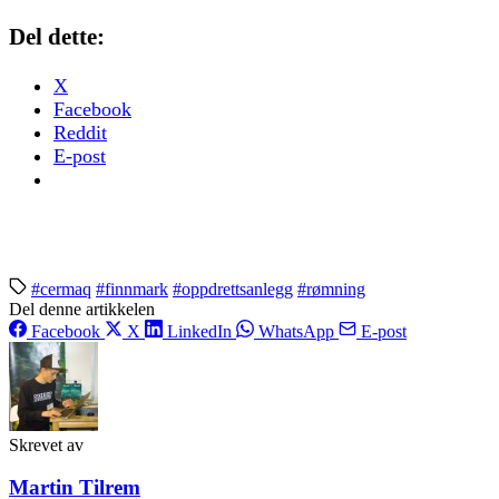
Del dette:
X
Facebook
Reddit
E-post
#cermaq
#finnmark
#oppdrettsanlegg
#rømning
Del denne artikkelen
Facebook
X
LinkedIn
WhatsApp
E-post
Skrevet av
Martin Tilrem