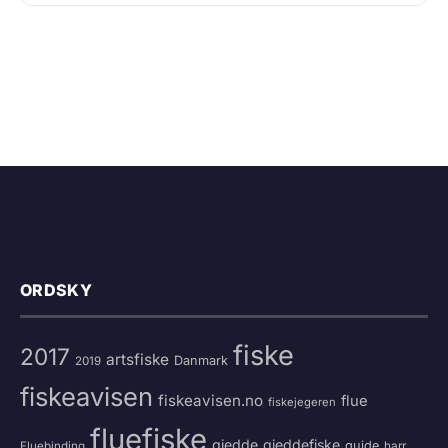
ORDSKY
fiske
2017
artsfiske
Danmark
2019
fiskeavisen
fiskeavisen.no
flue
fiskejegeren
fluefiske
gjedde
gjeddefiske
guide
harr
Fluebinding