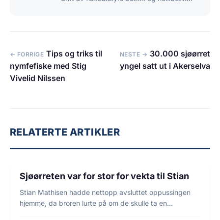
Tips og triks til
30.000 sjøørret
← FORRIGE
NESTE →
nymfefiske med Stig
yngel satt ut i Akerselva
Vivelid Nilssen
RELATERTE ARTIKLER
3 min lesetid
FISKE
Sjøørreten var for stor for vekta til Stian
Stian Mathisen hadde nettopp avsluttet oppussingen
hjemme, da broren lurte på om de skulle ta en…