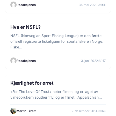
Redaksjonen
28. mai 2020
156
3 min lesetid
NYHETER
Hva er NSFL?
NSFL (Norwegian Sport Fishing League) er den første
offisielt registrerte fiskeligaen for sportsfiskere i Norge.
Fiske…
Redaksjonen
3. juni 2022
147
1 min lesetid
FLUEFISKE
Kjærlighet for ørret
«For The Love Of Trout» heter filmen, og er laget av
vimeobrukern southernfly, og er filmet i Appalachian…
Martin Tilrem
2. desember 2014
163