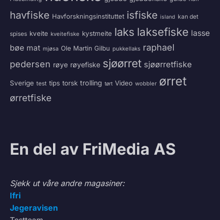
havfiske
isfiske
Havforskningsinstituttet
kan det
island
laksefiske
laks
lasse
kveite
kystmeite
spises
kveitefiske
raphael
bøe
mat
Ole Martin Gilbu
mjøsa
pukkellaks
sjøørret
pedersen
sjøørretfiske
røye
røyefiske
ørret
trolling
Sverige
tips
torsk
Video
test
wobbler
tørt
ørretfiske
En del av FriMedia AS
Sjekk ut våre andre magasiner:
Ifri
Jegeravisen