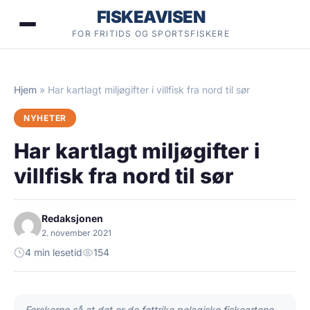
Hopp
FISKEAVISEN
til
FOR FRITIDS OG SPORTSFISKERE
innhold
Hjem
»
Har kartlagt miljøgifter i villfisk fra nord til sør
NYHETER
Har kartlagt miljøgifter i
villfisk fra nord til sør
Redaksjonen
2. november 2021
4 min lesetid
154
Forskerne så at det er de fettrike pelagiske fiskeartene