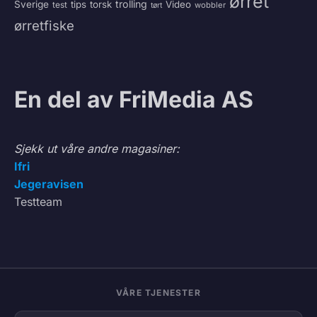
ørret
trolling
Sverige
tips
torsk
Video
test
wobbler
tørt
ørretfiske
En del av FriMedia AS
Sjekk ut våre andre magasiner:
Ifri
Jegeravisen
Testteam
VÅRE TJENESTER