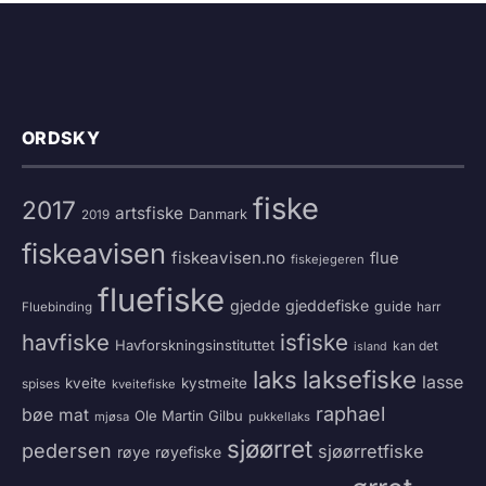
ORDSKY
fiske
2017
artsfiske
Danmark
2019
fiskeavisen
fiskeavisen.no
flue
fiskejegeren
fluefiske
gjedde
gjeddefiske
guide
harr
Fluebinding
havfiske
isfiske
Havforskningsinstituttet
kan det
island
laksefiske
laks
lasse
kveite
kystmeite
spises
kveitefiske
raphael
bøe
mat
Ole Martin Gilbu
mjøsa
pukkellaks
sjøørret
pedersen
sjøørretfiske
røye
røyefiske