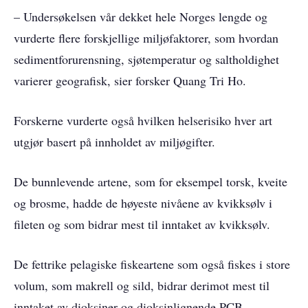
– Undersøkelsen vår dekket hele Norges lengde og
vurderte flere forskjellige miljøfaktorer, som hvordan
sedimentforurensning, sjøtemperatur og saltholdighet
varierer geografisk, sier forsker Quang Tri Ho.
Forskerne vurderte også hvilken helserisiko hver art
utgjør basert på innholdet av miljøgifter.
De bunnlevende artene, som for eksempel torsk, kveite
og brosme, hadde de høyeste nivåene av kvikksølv i
fileten og som bidrar mest til inntaket av kvikksølv.
De fettrike pelagiske fiskeartene som også fiskes i store
volum, som makrell og sild, bidrar derimot mest til
inntaket av dioksiner og dioksinlignende PCB.