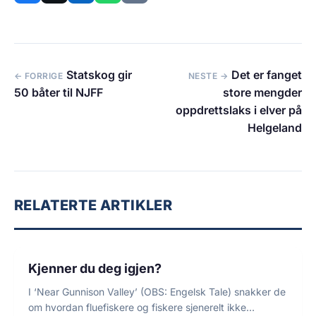
Statskog gir
Det er fanget
← FORRIGE
NESTE →
50 båter til NJFF
store mengder
oppdrettslaks i elver på
Helgeland
RELATERTE ARTIKLER
1 min lesetid
FLUEFISKE
Kjenner du deg igjen?
I ‘Near Gunnison Valley’ (OBS: Engelsk Tale) snakker de
om hvordan fluefiskere og fiskere sjenerelt ikke…