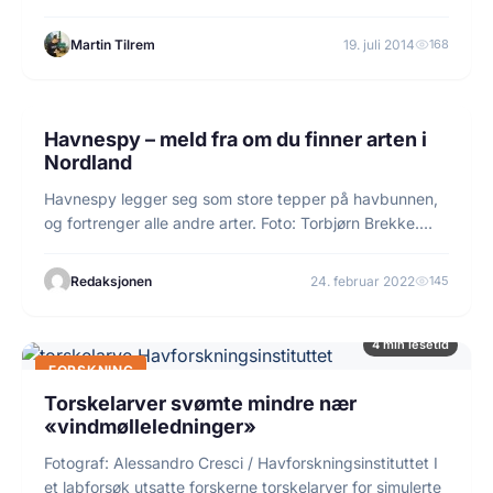
Martin Tilrem
19. juli 2014
168
3 min lesetid
FORSKNING
Havnespy – meld fra om du finner arten i
Nordland
Havnespy legger seg som store tepper på havbunnen,
og fortrenger alle andre arter. Foto: Torbjørn Brekke.…
Redaksjonen
24. februar 2022
145
4 min lesetid
FORSKNING
Torskelarver svømte mindre nær
«vindmølleledninger»
Fotograf: Alessandro Cresci / Havforskningsinstituttet I
et labforsøk utsatte forskerne torskelarver for simulerte