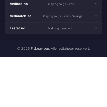
Vedbod.no
Kjøp og salg av ved
Vedmatch.se
Kjøp og salg av ved – Sverige
Lastet.no
Frakt og transport
© 2026
Fiskeavisen
. Alle rettigheter reservert.