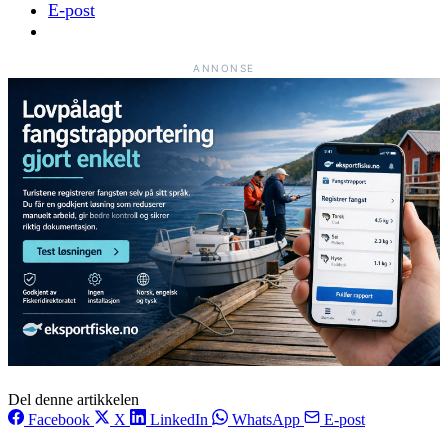
E-post
ANNONSE
Del denne artikkelen
Facebook
X
LinkedIn
WhatsApp
E-post