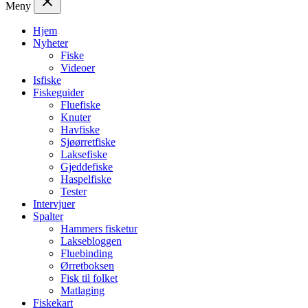
Meny
Hjem
Nyheter
Fiske
Videoer
Isfiske
Fiskeguider
Fluefiske
Knuter
Havfiske
Sjøørretfiske
Laksefiske
Gjeddefiske
Haspelfiske
Tester
Intervjuer
Spalter
Hammers fisketur
Laksebloggen
Fluebinding
Ørretboksen
Fisk til folket
Matlaging
Fiskekart