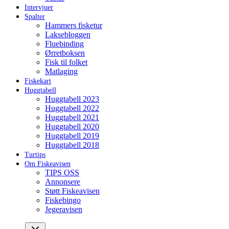
Intervjuer
Spalter
Hammers fisketur
Laksebloggen
Fluebinding
Ørretboksen
Fisk til folket
Matlaging
Fiskekart
Huggtabell
Huggtabell 2023
Huggtabell 2022
Huggtabell 2021
Huggtabell 2020
Huggtabell 2019
Huggtabell 2018
Turtips
Om Fiskeavisen
TIPS OSS
Annonsere
Støtt Fiskeavisen
Fiskebingo
Jegeravisen