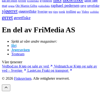
lasse bøe
kveite
kystmeite
kan det spises
kveitefiske
raphael pedersen
mat
røye
røyefiske
Ole Martin Gilbu
mjøsa
pukkellaks
sjøørret
sjøørretfiske
trolling
Sverige
tips
torsk
Video
test
wobbler
tørt
ørret
ørretfiske
En del av FriMedia AS
Sjekk ut våre andre magasiner:
Ifri
Jegeravisen
Testteam
Våre tjenester
Vedbod.no
Kjøp og salg av ved
Vedmatch.se
Kjøp og salg av
ved – Sverige
Lastet.no
Frakt og transport
© 2026
Fiskeavisen
. Alle rettigheter reservert.