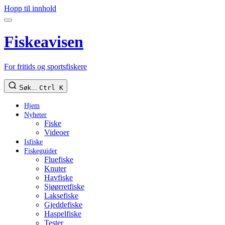
Hopp til innhold
Fiskeavisen
For fritids og sportsfiskere
Søk...
Ctrl K
Hjem
Nyheter
Fiske
Videoer
Isfiske
Fiskeguider
Fluefiske
Knuter
Havfiske
Sjøørretfiske
Laksefiske
Gjeddefiske
Haspelfiske
Tester