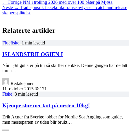
← Forrige
NM i trolling 2026 med over 100 båter på Mjøsa
Neste →
Tradisjonsrik fiskekonkurranse avlyses – catch and release
skaper splittelse
Relaterte artikler
Fluefiske
1 min lesetid
ISLANDSTRILOGIEN I
Når Tørt gutta er på tur så skuffer de ikke. Denne gangen har de tatt
turen…
Redaksjonen
11. oktober 2015
171
Fiske
3 min lesetid
Kjempe stor uer tatt på nesten 10kg!
Erik Axner fra Sverige jobber for Nordic Sea Angling som guide,
men mesteparten av tiden blir brukt…