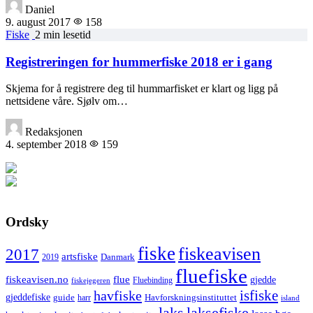
Daniel
9. august 2017
158
Fiske
2 min lesetid
Registreringen for hummerfiske 2018 er i gang
Skjema for å registrere deg til hummarfisket er klart og ligg på
nettsidene våre. Sjølv om…
Redaksjonen
4. september 2018
159
Ordsky
fiske
fiskeavisen
2017
artsfiske
Danmark
2019
fluefiske
fiskeavisen.no
flue
gjedde
fiskejegeren
Fluebinding
havfiske
isfiske
gjeddefiske
Havforskningsinstituttet
guide
harr
island
laks
laksefiske