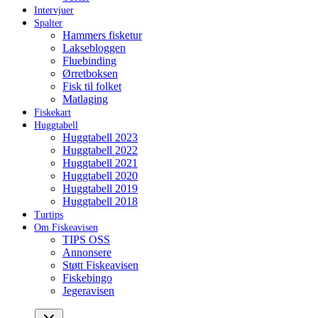
Intervjuer
Spalter
Hammers fisketur
Laksebloggen
Fluebinding
Ørretboksen
Fisk til folket
Matlaging
Fiskekart
Huggtabell
Huggtabell 2023
Huggtabell 2022
Huggtabell 2021
Huggtabell 2020
Huggtabell 2019
Huggtabell 2018
Turtips
Om Fiskeavisen
TIPS OSS
Annonsere
Støtt Fiskeavisen
Fiskebingo
Jegeravisen