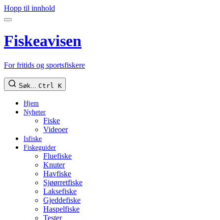
Hopp til innhold
Fiskeavisen
For fritids og sportsfiskere
Søk...
Ctrl K
Hjem
Nyheter
Fiske
Videoer
Isfiske
Fiskeguider
Fluefiske
Knuter
Havfiske
Sjøørretfiske
Laksefiske
Gjeddefiske
Haspelfiske
Tester