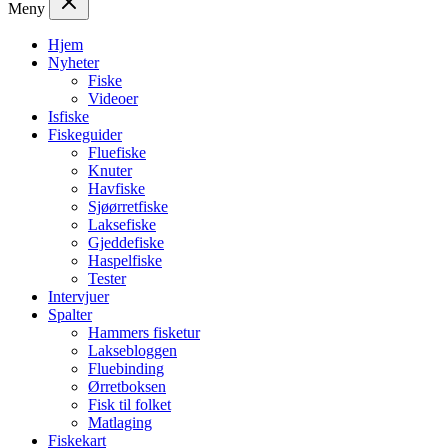
Meny
Hjem
Nyheter
Fiske
Videoer
Isfiske
Fiskeguider
Fluefiske
Knuter
Havfiske
Sjøørretfiske
Laksefiske
Gjeddefiske
Haspelfiske
Tester
Intervjuer
Spalter
Hammers fisketur
Laksebloggen
Fluebinding
Ørretboksen
Fisk til folket
Matlaging
Fiskekart