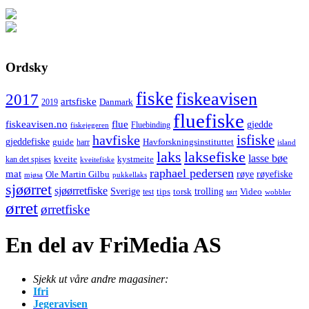
Ordsky
fiske
fiskeavisen
2017
artsfiske
Danmark
2019
fluefiske
fiskeavisen.no
flue
gjedde
fiskejegeren
Fluebinding
havfiske
isfiske
gjeddefiske
Havforskningsinstituttet
guide
harr
island
laks
laksefiske
lasse bøe
kveite
kystmeite
kan det spises
kveitefiske
raphael pedersen
mat
røye
røyefiske
Ole Martin Gilbu
mjøsa
pukkellaks
sjøørret
sjøørretfiske
trolling
Sverige
tips
torsk
Video
test
wobbler
tørt
ørret
ørretfiske
En del av FriMedia AS
Sjekk ut våre andre magasiner:
Ifri
Jegeravisen