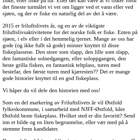
fiske, eller fiske på tur. Eller det kan være at vi fisker fordi
det fineste turmålet vi vet om ligger ved et vann eller ved
sjøen, og der er fiske en naturlig del av det å være.
2015 er friluftslivets år, og en av de viktigste
friluftslivsaktivitetene for det norske folk er fiske. Enten på
sjøen, i elv eller i det hemmelig tjernet. Mange av oss har
gode (og ikke fullt så gode) minner knyttet til disse
fiskeplassene. Den store som slapp, den lille som slapp,
den fantastiske solnedgangen, eller soloppgangen, den
beste grilla fisken, en fantastisk teltplass, turen med
bestefar, den første turen med kjæresten?? Det er mange
gode historier knyttet til en god fiskeplass.
Vi håper du vil dele den historien med oss!
Som en del markering av Friluftslivets år vil Østfold
fylkeskommune, i samarbeid med NJFF-Østfold, kåre
Østfold beste fiskeplass. Hvilket sted er din favoritt? Send
inn et bilde og en liten begrunnelse, eller vær med på å
stemme frem kandidater.