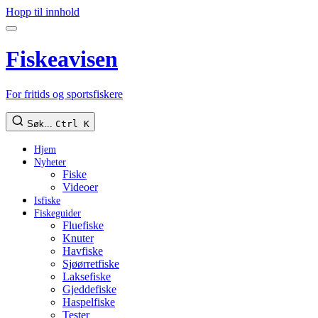
Hopp til innhold
Fiskeavisen
For fritids og sportsfiskere
Søk...
Ctrl K
Hjem
Nyheter
Fiske
Videoer
Isfiske
Fiskeguider
Fluefiske
Knuter
Havfiske
Sjøørretfiske
Laksefiske
Gjeddefiske
Haspelfiske
Tester