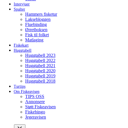
Intervjuer
Spalter
Hammers fisketur
Laksebloggen
Fluebinding
Ørretboksen
Fisk til folket
Matlaging
Fiskekart
Huggtabell
Huggtabell 2023
Huggtabell 2022
Huggtabell 2021
Huggtabell 2020
Huggtabell 2019
Huggtabell 2018
Turtips
Om Fiskeavisen
TIPS OSS
Annonsere
Støtt Fiskeavisen
Fiskebingo
Jegeravisen