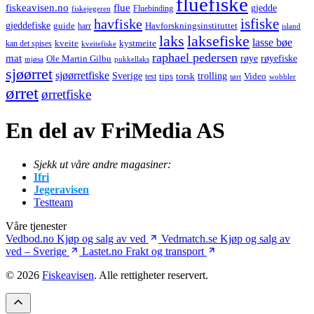
fluefiske
fiskeavisen.no
flue
gjedde
fiskejegeren
Fluebinding
havfiske
isfiske
gjeddefiske
Havforskningsinstituttet
guide
harr
island
laks
laksefiske
lasse bøe
kveite
kystmeite
kan det spises
kveitefiske
raphael pedersen
mat
røye
røyefiske
Ole Martin Gilbu
mjøsa
pukkellaks
sjøørret
sjøørretfiske
trolling
Sverige
tips
torsk
Video
test
wobbler
tørt
ørret
ørretfiske
En del av FriMedia AS
Sjekk ut våre andre magasiner:
Ifri
Jegeravisen
Testteam
Våre tjenester
Vedbod.no
Kjøp og salg av ved
Vedmatch.se
Kjøp og salg av
ved – Sverige
Lastet.no
Frakt og transport
© 2026
Fiskeavisen
. Alle rettigheter reservert.