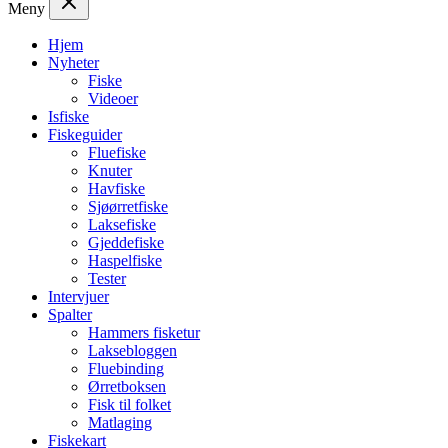
Meny
Hjem
Nyheter
Fiske
Videoer
Isfiske
Fiskeguider
Fluefiske
Knuter
Havfiske
Sjøørretfiske
Laksefiske
Gjeddefiske
Haspelfiske
Tester
Intervjuer
Spalter
Hammers fisketur
Laksebloggen
Fluebinding
Ørretboksen
Fisk til folket
Matlaging
Fiskekart