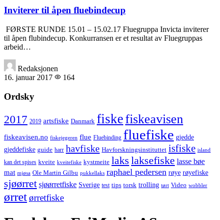
Inviterer til åpen fluebindecup
FØRSTE RUNDE 15.01 – ­15.02.17 Fluegruppa Invicta inviterer
til åpen flubindecup. Konkurransen er et resultat av Fluegruppas
arbeid…
Redaksjonen
16. januar 2017
164
Ordsky
fiske
fiskeavisen
2017
artsfiske
Danmark
2019
fluefiske
fiskeavisen.no
flue
gjedde
fiskejegeren
Fluebinding
havfiske
isfiske
gjeddefiske
Havforskningsinstituttet
guide
harr
island
laks
laksefiske
lasse bøe
kveite
kystmeite
kan det spises
kveitefiske
raphael pedersen
mat
røye
røyefiske
Ole Martin Gilbu
mjøsa
pukkellaks
sjøørret
sjøørretfiske
trolling
Sverige
tips
torsk
Video
test
wobbler
tørt
ørret
ørretfiske