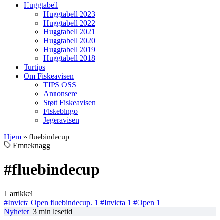
Huggtabell
Huggtabell 2023
Huggtabell 2022
Huggtabell 2021
Huggtabell 2020
Huggtabell 2019
Huggtabell 2018
Turtips
Om Fiskeavisen
TIPS OSS
Annonsere
Støtt Fiskeavisen
Fiskebingo
Jegeravisen
Hjem
»
fluebindecup
Emneknagg
#fluebindecup
1 artikkel
#Invicta Open fluebindecup.
1
#Invicta
1
#Open
1
Nyheter
3 min lesetid