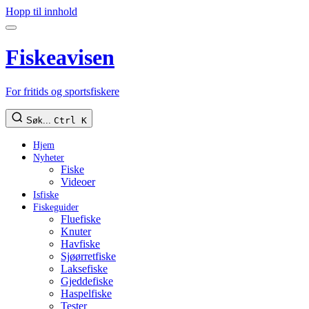
Hopp til innhold
Fiskeavisen
For fritids og sportsfiskere
Søk...
Ctrl K
Hjem
Nyheter
Fiske
Videoer
Isfiske
Fiskeguider
Fluefiske
Knuter
Havfiske
Sjøørretfiske
Laksefiske
Gjeddefiske
Haspelfiske
Tester