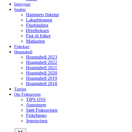
Intervjuer
Spalter
Hammers fisketur
Laksebloggen
Fluebinding
Ørretboksen
Fisk til folket
Matlaging
Fiskekart
Huggtabell
Huggtabell 2023
Huggtabell 2022
Huggtabell 2021
Huggtabell 2020
Huggtabell 2019
Huggtabell 2018
Turtips
Om Fiskeavisen
TIPS OSS
Annonsere
Støtt Fiskeavisen
Fiskebingo
Jegeravisen