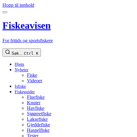
Hopp til innhold
Fiskeavisen
For fritids og sportsfiskere
Søk...
Ctrl K
Hjem
Nyheter
Fiske
Videoer
Isfiske
Fiskeguider
Fluefiske
Knuter
Havfiske
Sjøørretfiske
Laksefiske
Gjeddefiske
Haspelfiske
Tester