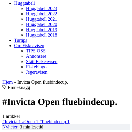
Huggtabell
Huggtabell 2023
Huggtabell 2022
Huggtabell 2021
Huggtabell 2020
Huggtabell 2019
Huggtabell 2018
Turtips
Om Fiskeavisen
TIPS OSS
Annonsere
Støtt Fiskeavisen
Fiskebingo
Jegeravisen
Hjem
»
Invicta Open fluebindecup.
Emneknagg
#Invicta Open fluebindecup.
1 artikkel
#Invicta
1
#Open
1
#fluebindecup
1
Nyheter
3 min lesetid