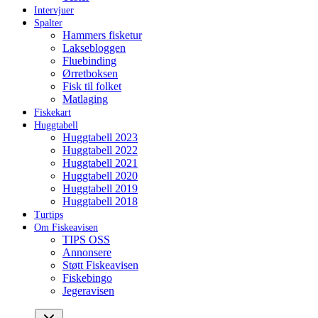
Intervjuer
Spalter
Hammers fisketur
Laksebloggen
Fluebinding
Ørretboksen
Fisk til folket
Matlaging
Fiskekart
Huggtabell
Huggtabell 2023
Huggtabell 2022
Huggtabell 2021
Huggtabell 2020
Huggtabell 2019
Huggtabell 2018
Turtips
Om Fiskeavisen
TIPS OSS
Annonsere
Støtt Fiskeavisen
Fiskebingo
Jegeravisen