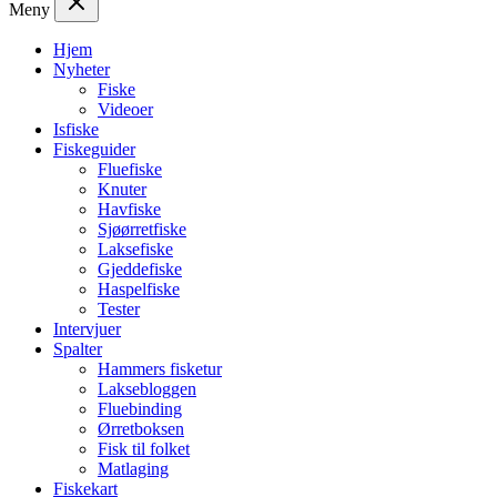
Meny
Hjem
Nyheter
Fiske
Videoer
Isfiske
Fiskeguider
Fluefiske
Knuter
Havfiske
Sjøørretfiske
Laksefiske
Gjeddefiske
Haspelfiske
Tester
Intervjuer
Spalter
Hammers fisketur
Laksebloggen
Fluebinding
Ørretboksen
Fisk til folket
Matlaging
Fiskekart