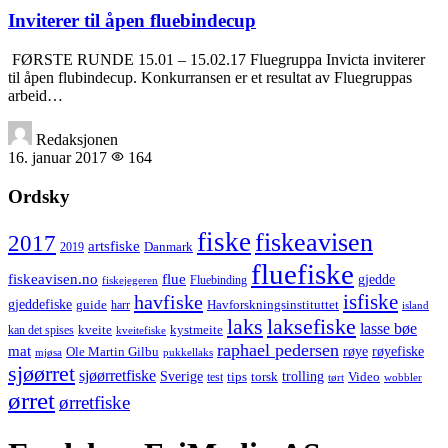
Inviterer til åpen fluebindecup
FØRSTE RUNDE 15.01 – ­15.02.17 Fluegruppa Invicta inviterer
til åpen flubindecup. Konkurransen er et resultat av Fluegruppas
arbeid…
Redaksjonen
16. januar 2017
164
Ordsky
fiske
fiskeavisen
2017
artsfiske
Danmark
2019
fluefiske
fiskeavisen.no
flue
gjedde
fiskejegeren
Fluebinding
havfiske
isfiske
gjeddefiske
Havforskningsinstituttet
guide
harr
island
laks
laksefiske
lasse bøe
kveite
kystmeite
kan det spises
kveitefiske
raphael pedersen
mat
røye
røyefiske
Ole Martin Gilbu
mjøsa
pukkellaks
sjøørret
sjøørretfiske
trolling
Sverige
tips
torsk
Video
test
wobbler
tørt
ørret
ørretfiske