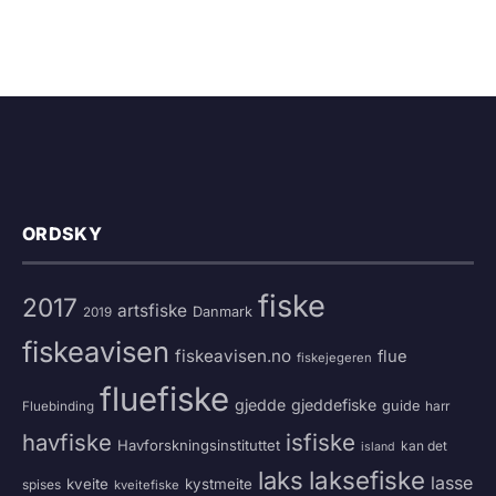
ORDSKY
fiske
2017
artsfiske
Danmark
2019
fiskeavisen
fiskeavisen.no
flue
fiskejegeren
fluefiske
gjedde
gjeddefiske
guide
harr
Fluebinding
havfiske
isfiske
Havforskningsinstituttet
kan det
island
laksefiske
laks
lasse
kveite
kystmeite
spises
kveitefiske