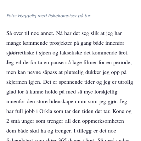
Foto: Hyggelig med fiskekompiser på tur
Så over til noe annet. Nå har det seg slik at jeg har
mange kommende prosjekter på gang både innenfor
sjøørretfiske i sjøen og laksefiske det kommende året.
Jeg vil derfor ta en pause i å lage filmer for en periode,
men kan nevne såpass at plutselig dukker jeg opp på
skjermen igjen. Det er spennende tider og jeg er utrolig
glad for å kunne holde på med så mye forskjellig
innenfor den store lidenskapen min som jeg gjør. Jeg
har full jobb i Orkla som tar den tiden det tar. Kone og
2 små unger som trenger all den oppmerksomheten
dem både skal ha og trenger. I tillegg er det noe
fiskerelatert som skjer 365 dager i året. Så med andre