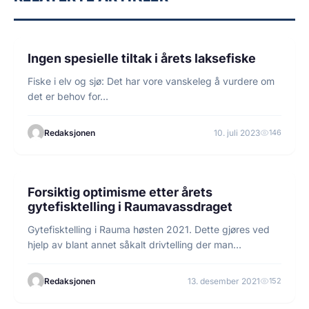
3 min lesetid
FISKE
Ingen spesielle tiltak i årets laksefiske
Fiske i elv og sjø: Det har vore vanskeleg å vurdere om
det er behov for…
Redaksjonen
10. juli 2023
146
7 min lesetid
FISKE
Forsiktig optimisme etter årets
gytefisktelling i Raumavassdraget
Gytefisktelling i Rauma høsten 2021. Dette gjøres ved
hjelp av blant annet såkalt drivtelling der man…
Redaksjonen
13. desember 2021
152
2 min lesetid