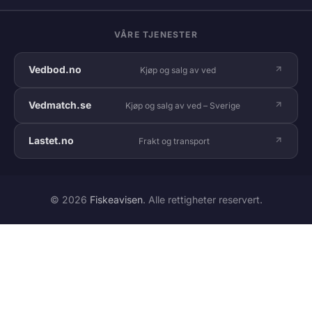
VÅRE TJENESTER
Vedbod.no
Kjøp og salg av ved
Vedmatch.se
Kjøp og salg av ved – Sverige
Lastet.no
Frakt og transport
© 2026
Fiskeavisen
. Alle rettigheter reservert.