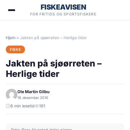
Hopp
FISKEAVISEN
til
FOR FRITIDS OG SPORTSFISKERE
innhold
Hjem
»
Jakten på sjøørreten – Herlige tider
FISKE
Jakten på sjøørreten –
Herlige tider
Ole Martin Gilbu
16. desember 2016
6 min lesetid
161
Foto: Roar Alvestad deler gjerne