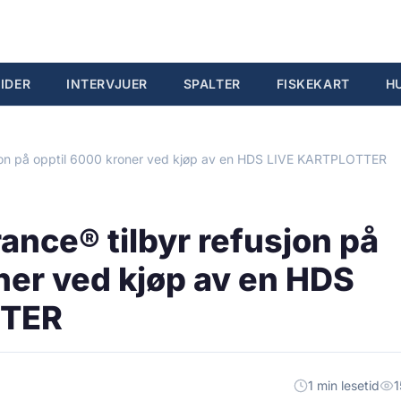
IDER
INTERVJUER
SPALTER
FISKEKART
H
jon på opptil 6000 kroner ved kjøp av en HDS LIVE KARTPLOTTER
nce® tilbyr refusjon på
ner ved kjøp av en HDS
TTER
1 min lesetid
1