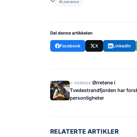
#Lowrance
Del denne artikkelen
Facebook
X
LinkedIn
Ørretene i
← FORRIGE
Tvedestrandfjorden har forsk
personligheter
RELATERTE ARTIKLER