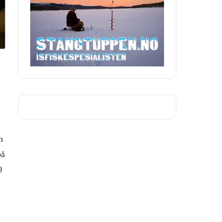
m
på
0