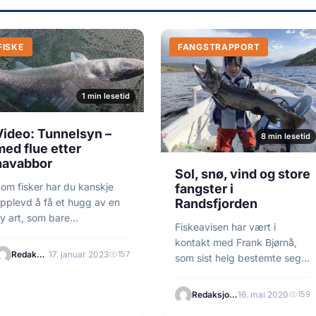
FISKE
FANGSTRAPPORT
1 min lesetid
Video: Tunnelsyn –
8 min lesetid
med flue etter
havabbor
Sol, snø, vind og store
om fisker har du kanskje
fangster i
Randsfjorden
pplevd å få et hugg av en
y art, som bare…
Fiskeavisen har vært i
kontakt med Frank Bjørnå,
Redaksjonen
17. januar 2023
157
som sist helg bestemte seg
for å prøve…
Redaksjonen
16. mai 2020
159