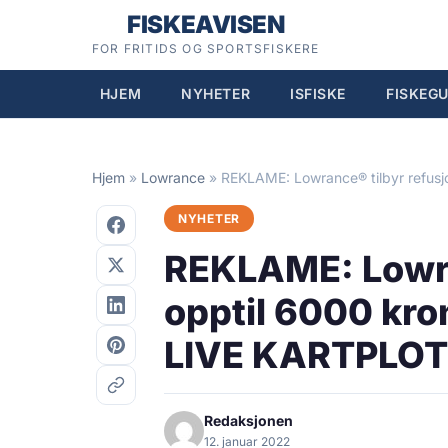
Hopp
FISKEAVISEN
til
FOR FRITIDS OG SPORTSFISKERE
innhold
HJEM
NYHETER
ISFISKE
FISKEGU
Hjem
»
Lowrance
»
REKLAME: Lowrance® tilbyr refus
NYHETER
REKLAME: Lowra
opptil 6000 kro
LIVE KARTPLO
Redaksjonen
12. januar 2022