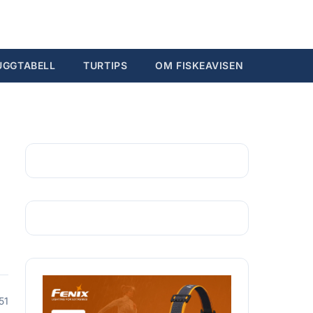
Søk...
Ctrl K
UGGTABELL
TURTIPS
OM FISKEAVISEN
51