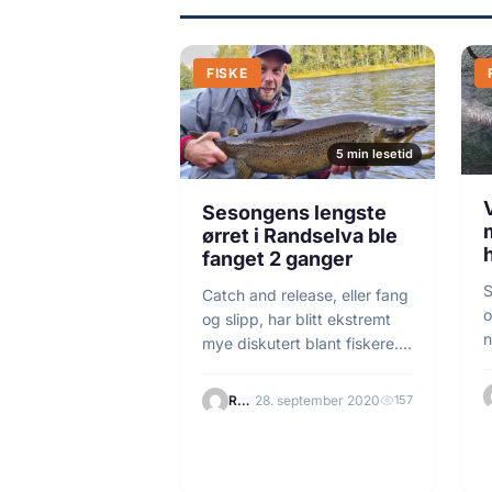
FISKE
5 min lesetid
Sesongens lengste
ørret i Randselva ble
fanget 2 ganger
S
Catch and release, eller fang
o
og slipp, har blitt ekstremt
n
mye diskutert blant fiskere.
Dør bare…
Redaksjonen
28. september 2020
157