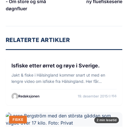
- Om store og små
ny fluefiskeserie
døgnfluer
RELATERTE ARTIKLER
1 min lesetid
FISKE
Isfiske etter ørret og røye i Sverige.
Jakt & fiske i Hälsingland kommer snart ut med en
lengre video om isfiske fra Hälsingland. Her får…
Redaksjonen
19. desember 2015
156
FISKE
2 min lesetid