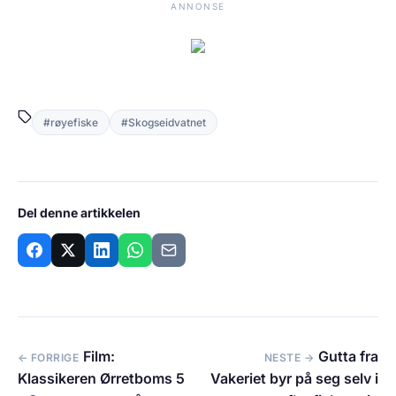
ANNONSE
#røyefiske
#Skogseidvatnet
Del denne artikkelen
Film:
Gutta fra
← FORRIGE
NESTE →
Klassikeren Ørretboms 5
Vakeriet byr på seg selv i