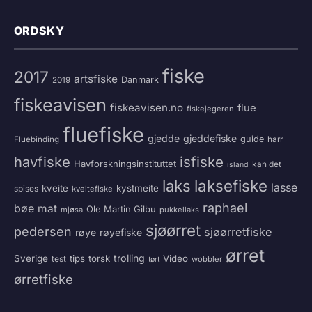
ORDSKY
fiske
2017
artsfiske
Danmark
2019
fiskeavisen
fiskeavisen.no
flue
fiskejegeren
fluefiske
gjedde
gjeddefiske
guide
harr
Fluebinding
havfiske
isfiske
Havforskningsinstituttet
kan det
island
laksefiske
laks
lasse
kveite
kystmeite
spises
kveitefiske
raphael
bøe
mat
Ole Martin Gilbu
mjøsa
pukkellaks
sjøørret
pedersen
sjøørretfiske
røye
røyefiske
ørret
trolling
Sverige
tips
torsk
Video
test
wobbler
tørt
ørretfiske