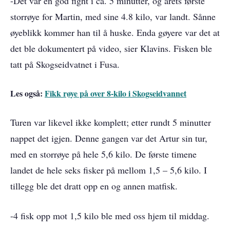
-Det var en god fight i ca. 5 minutter, og årets første
storrøye for Martin, med sine 4.8 kilo, var landt. Sånne
øyeblikk kommer han til å huske. Enda gøyere var det at
det ble dokumentert på video, sier Klavins. Fisken ble
tatt på Skogseidvatnet i Fusa.
Les også:
Fikk røye på over 8-kilo i Skogseidvannet
Turen var likevel ikke komplett; etter rundt 5 minutter
nappet det igjen. Denne gangen var det Artur sin tur,
med en storrøye på hele 5,6 kilo. De første timene
landet de hele seks fisker på mellom 1,5 – 5,6 kilo. I
tillegg ble det dratt opp en og annen matfisk.
-4 fisk opp mot 1,5 kilo ble med oss hjem til middag.