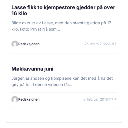
Lasse fikk to kjempestore gjedder på over
16 kilo
BIlde over er av Lasse, med den største gjedda på 17
kilo. Foto: Privat Nå som…
Redaksjonen
25. mars 2022
153
1 min lesetid
FISKE
Møkkavanna juni
Jørgen Erlandsen og kompisene kan det med å ha det
gøy på tur. I denne videoen får…
Redaksjonen
6. februar 2016
164