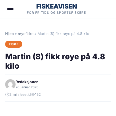
Hopp
FISKEAVISEN
til
FOR FRITIDS OG SPORTSFISKERE
innhold
Hjem
»
røyefiske
»
Martin (8) fikk røye på 4.8 kilo
FISKE
Martin (8) fikk røye på 4.8
kilo
Redaksjonen
26. januar 2020
2 min lesetid
152