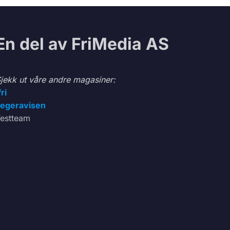
En del av FriMedia AS
jekk ut våre andre magasiner:
fri
egeravisen
estteam