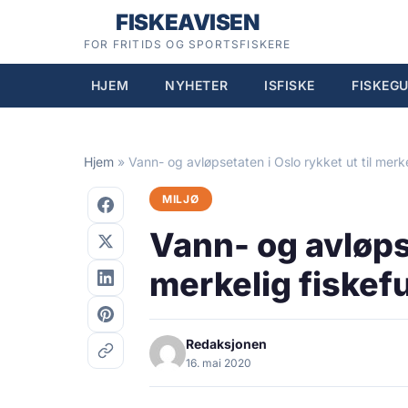
Hopp
FISKEAVISEN
til
FOR FRITIDS OG SPORTSFISKERE
innhold
HJEM
NYHETER
ISFISKE
FISKEGU
Hjem
»
Vann- og avløpsetaten i Oslo rykket ut til merk
MILJØ
Vann- og avløpse
merkelig fiskef
Redaksjonen
16. mai 2020