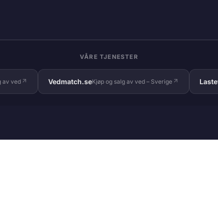
VÅRE TJENESTER
Vedmatch.se
Laste
g av ved
Kjøp og salg av ved – Sverige