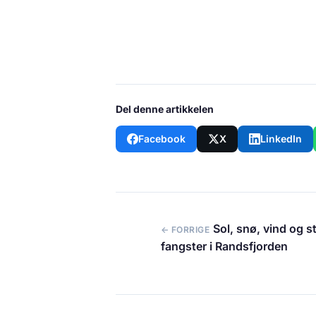
Del denne artikkelen
Facebook
X
LinkedIn
Sol, snø, vind og s
← FORRIGE
fangster i Randsfjorden