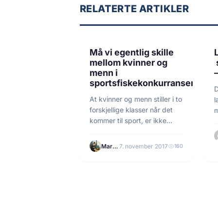
RELATERTE ARTIKLER
5 min lesetid
FISKE
Må vi egentlig skille
mellom kvinner og
menn i
–
sportsfiskekonkurranser?
D
At kvinner og menn stiller i to
l
forskjellige klasser når det
m
kommer til sport, er ikke…
F
Martin Tilrem
7. november 2017
160