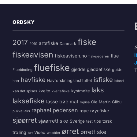
ORDSKY
fiske
2017
artsfiske
Danmark
2019
S
fiskeavisen
I
fiskeavisen.no
flue
fiskejegeren
J
fluefiske
gjedde
gjeddefiske
guide
T
Fluebinding
havfiske
isfiske
Havforskningsinstituttet
harr
island
laks
kveite
kystmeite
kan det spises
kveitefiske
laksefiske
lasse bøe
mat
Ole Martin Gilbu
mjøsa
raphael pedersen
røye
røyefiske
pukkellaks
sjøørret
sjøørretfiske
Sverige
tips
torsk
test
ørret
ørretfiske
trolling
Video
wobbler
tørt