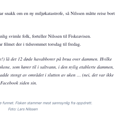
var snakk om en ny miljøkatastrofe, så Nilssen måtte reise bort
ig svimle folk, forteller Nilssen til Fiskeavisen.
r filmet der i tidsrommet torsdag til fredag.
e!) lå det 12 døde havabborer på brua over dammen. Hvilke
iskene, som hører til i saltvann, i den nylig etablerte dammen,
adde stengt av området i slutten av uken … (nei, det var ikke
Facebook siden sin.
e funnet. Fisken stammer mest sannsynlig fra oppdrett.
Foto: Lars Nilssen