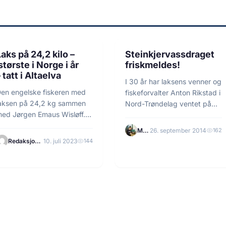
1 min lesetid
2 min lesetid
FISKE
NYHETER
Laks på 24,2 kilo –
Steinkjervassdraget
største i Norge i år
friskmeldes!
⁠ tatt i Altaelva
I 30 år har laksens venner og
en engelske fiskeren med
fiskeforvalter Anton Rikstad i
aksen på 24,2 kg sammen
Nord-Trøndelag ventet på
ed Jørgen Emaus Wisløff.
gode nyheter,…
oto: Sverre Jørgen…
Martin Tilrem
26. september 2014
162
Redaksjonen
10. juli 2023
144