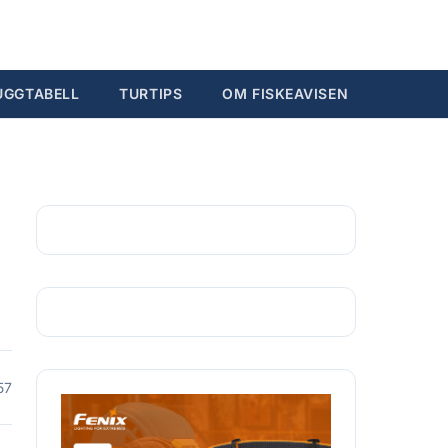
Søk...
Ctrl K
UGGTABELL
TURTIPS
OM FISKEAVISEN
57