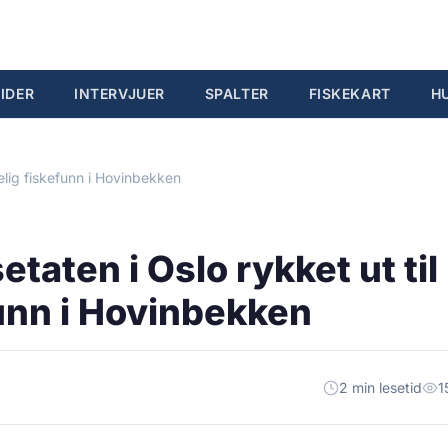
IDER
INTERVJUER
SPALTER
FISKEKART
H
elig fiskefunn i Hovinbekken
taten i Oslo rykket ut til
unn i Hovinbekken
2 min lesetid
1