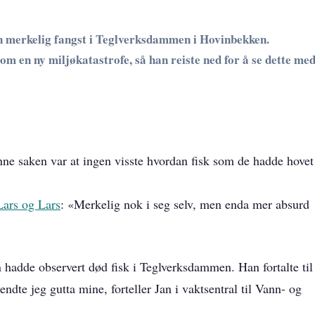
en merkelig fangst i Teglverksdammen i Hovinbekken.
om en ny miljøkatastrofe, så han reiste ned for å se dette me
nne saken var at ingen visste hvordan fisk som de hadde hovet
ars og Lars
: «Merkelig nok i seg selv, men enda mer absurd
n hadde observert død fisk i Teglverksdammen. Han fortalte til
endte jeg gutta mine, forteller Jan i vaktsentral til Vann- og