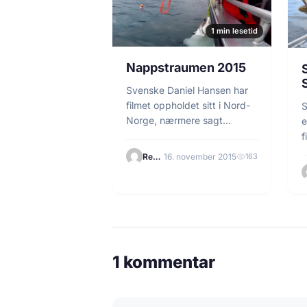
1 min lesetid
Nappstraumen 2015
Svenske Daniel Hansen har
filmet oppholdet sitt i Nord-
S
Norge, nærmere sagt
e
Nappstraumen i Lofoten.
f
Disse svenske karene får…
o
Redaksjonen
16. november 2015
163
1 kommentar