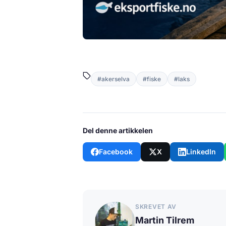
#akerselva
#fiske
#laks
Del denne artikkelen
Facebook
X
LinkedIn
SKREVET AV
Martin Tilrem