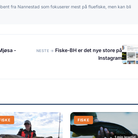
ibent fra Nannestad som fokuserer mest på fluefiske, men kan bli
Mjøsa -
Fiske-BH er det nye store på
NESTE →
Instagram
FISKE
FISKE
1 min lesetid