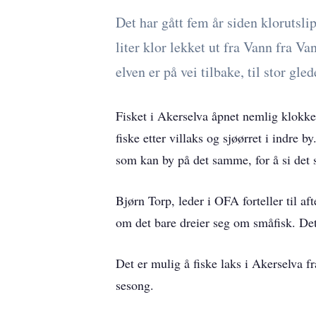
Det har gått fem år siden klorutsli
liter klor lekket ut fra Vann fra V
elven er på vei tilbake, til stor gl
Fisket i Akerselva åpnet nemlig klokken
fiske etter villaks og sjøørret i indre
som kan by på det samme, for å si det s
Bjørn Torp, leder i OFA forteller til af
om det bare dreier seg om småfisk. De
Det er mulig å fiske laks i Akerselva f
sesong.