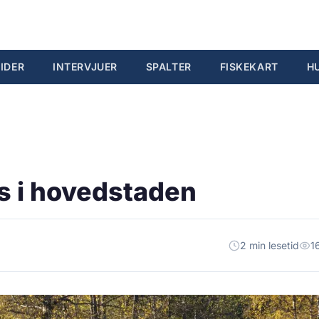
IDER
INTERVJUER
SPALTER
FISKEKART
H
ks i hovedstaden
2 min lesetid
1