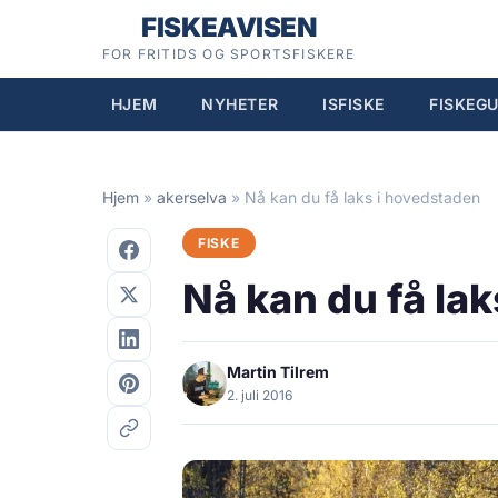
Hopp
FISKEAVISEN
til
FOR FRITIDS OG SPORTSFISKERE
innhold
HJEM
NYHETER
ISFISKE
FISKEGU
Hjem
»
akerselva
»
Nå kan du få laks i hovedstaden
FISKE
Nå kan du få la
Martin Tilrem
2. juli 2016