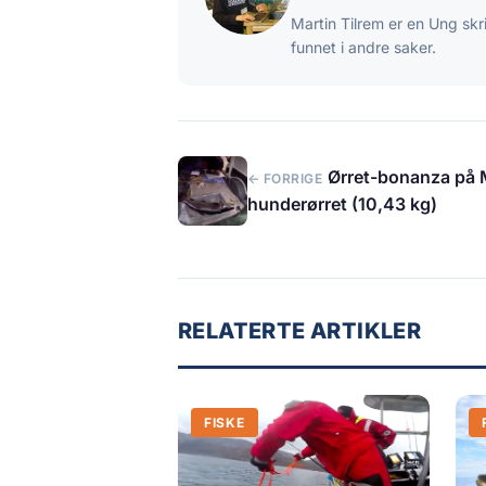
Martin Tilrem er en Ung skr
funnet i andre saker.
Ørret-bonanza på 
← FORRIGE
hunderørret (10,43 kg)
RELATERTE ARTIKLER
FISKE