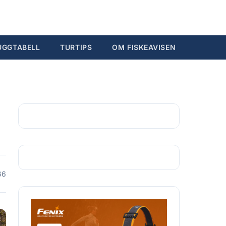
Søk...
Ctrl K
UGGTABELL
TURTIPS
OM FISKEAVISEN
66