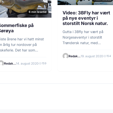
6 min lesetid
Video: 3BFly har vært
på nye eventyr i
storstilt Norsk natur.
Sommerfiske på
Sørøya
Gutta i 3Bfly har vært på
Norgeseventyr i storstilt
iste årene har vi hatt minst
Trøndersk natur, med
n årlig tur nordover på
fluestangen og filmkamera
iskeferie. Det har som
på…
ftest…
Redaksjonen
19. august 2020
154
Redaksjonen
14. august 2020
159