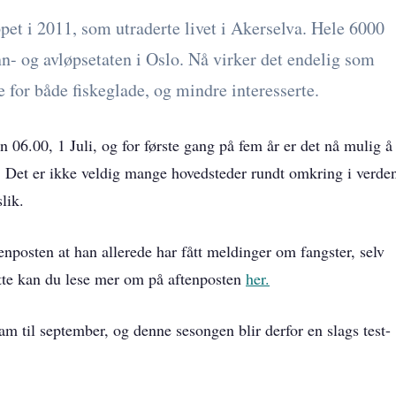
ppet i 2011, som utraderte livet i Akerselva. Hele 6000
ann- og avløpsetaten i Oslo. Nå virker det endelig som
ede for både fiskeglade, og mindre interesserte.
 06.00, 1 Juli, og for første gang på fem år er det nå mulig å
 by. Det er ikke veldig mange hovedsteder rundt omkring i verde
lik.
tenposten at han allerede har fått meldinger om fangster, selv
tte kan du lese mer om på aftenposten
her.
ram til september, og denne sesongen blir derfor en slags test-