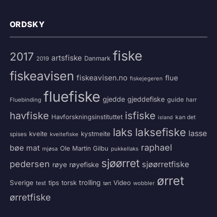
ORDSKY
fiske
2017
artsfiske
Danmark
2019
fiskeavisen
fiskeavisen.no
flue
fiskejegeren
fluefiske
gjedde
gjeddefiske
guide
harr
Fluebinding
havfiske
isfiske
Havforskningsinstituttet
kan det
island
laksefiske
laks
lasse
kveite
kystmeite
spises
kveitefiske
raphael
bøe
mat
Ole Martin Gilbu
mjøsa
pukkellaks
sjøørret
pedersen
sjøørretfiske
røye
røyefiske
ørret
trolling
Sverige
tips
torsk
Video
test
wobbler
tørt
ørretfiske