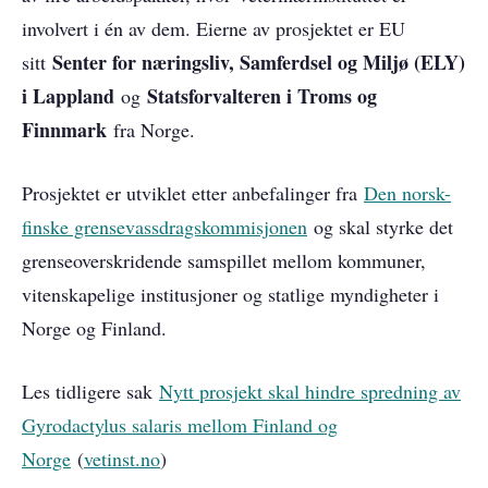
involvert i én av dem. Eierne av prosjektet er EU
Senter for næringsliv, Samferdsel og Miljø (ELY)
sitt
i Lappland
Statsforvalteren i Troms og
og
Finnmark
fra Norge.
Prosjektet er utviklet etter anbefalinger fra
Den norsk-
finske grensevassdragskommisjonen
og skal styrke det
grenseoverskridende samspillet mellom kommuner,
vitenskapelige institusjoner og statlige myndigheter i
Norge og Finland.
Les tidligere sak
Nytt prosjekt skal hindre spredning av
Gyrodactylus salaris mellom Finland og
Norge
(
vetinst.no
)