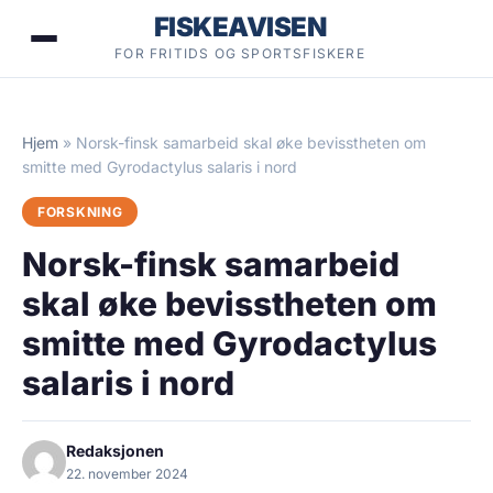
Hopp
FISKEAVISEN
til
FOR FRITIDS OG SPORTSFISKERE
innhold
Hjem
»
Norsk-finsk samarbeid skal øke bevisstheten om
smitte med Gyrodactylus salaris i nord
FORSKNING
Norsk-finsk samarbeid
skal øke bevisstheten om
smitte med Gyrodactylus
salaris i nord
Redaksjonen
22. november 2024