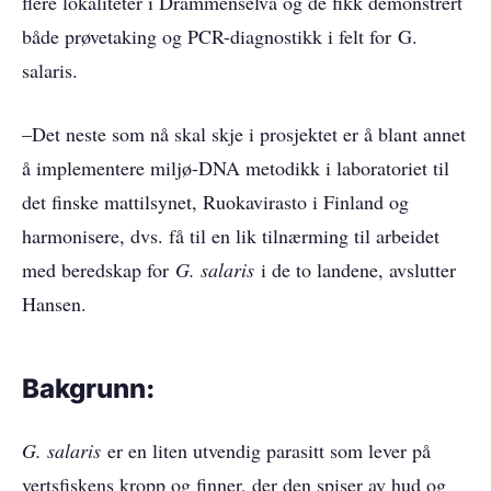
flere lokaliteter i Drammenselva og de fikk demonstrert
både prøvetaking og PCR-diagnostikk i felt for G.
salaris.
–Det neste som nå skal skje i prosjektet er å blant annet
å implementere miljø-DNA metodikk i laboratoriet til
det finske mattilsynet, Ruokavirasto i Finland og
harmonisere, dvs. få til en lik tilnærming til arbeidet
med beredskap for
G. salaris
i de to landene, avslutter
Hansen.
Bakgrunn:
G. salaris
er en liten utvendig parasitt som lever på
verts­fiskens kropp og finner, der den spiser av hud og