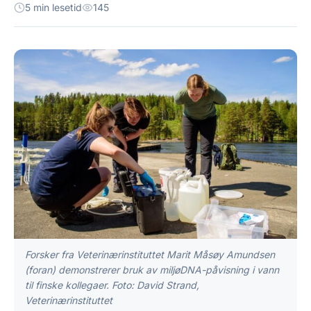
5 min lesetid
145
Forsker fra Veterinærinstituttet Marit Måsøy Amundsen
(foran) demonstrerer bruk av miljøDNA-påvisning i vann
til finske kollegaer. Foto: David Strand,
Veterinærinstituttet