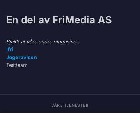
En del av FriMedia AS
Sjekk ut våre andre magasiner:
Ifri
Jegeravisen
Testteam
VÅRE TJENESTER
Vedbod.no
Kjøp og salg av ved
FORSKNING
145
Vedmatch.se
Kjøp og salg av ved – Sverige