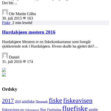
Det ble…
Ole Martin Gilbu
30. juli 2015
163
Fiske
2 min lesetid
Hurdalsjøen mestern 2016
Hurdalsjøen Mestern er en fiskekonkurranse som foregår
sjokkerende nok i Hurdalsjøen. Hvem skulle ha gjettet det?…
Daniel
31. juli 2016
174
Ordsky
fiske
fiskeavisen
2017
artsfiske
Danmark
2019
fluefiske
fiskeavisen.no
flue
gjedde
fiskejegeren
Fluebinding