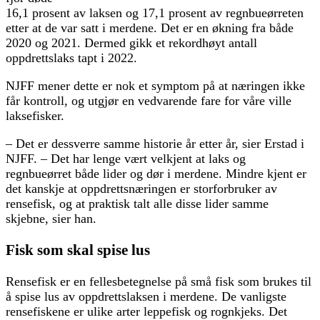
16,1 prosent av laksen og 17,1 prosent av regnbueørreten
etter at de var satt i merdene. Det er en økning fra både
2020 og 2021. Dermed gikk et rekordhøyt antall
oppdrettslaks tapt i 2022.
NJFF mener dette er nok et symptom på at næringen ikke
får kontroll, og utgjør en vedvarende fare for våre ville
laksefisker.
– Det er dessverre samme historie år etter år, sier Erstad i
NJFF. – Det har lenge vært velkjent at laks og
regnbueørret både lider og dør i merdene. Mindre kjent er
det kanskje at oppdrettsnæringen er storforbruker av
rensefisk, og at praktisk talt alle disse lider samme
skjebne, sier han.
Fisk som skal spise lus
Rensefisk er en fellesbetegnelse på små fisk som brukes til
å spise lus av oppdrettslaksen i merdene. De vanligste
rensefiskene er ulike arter leppefisk og rognkjeks. Det