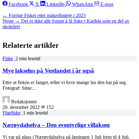
Facebook
X
LinkedIn
WhatsApp
E-post
← Forrige
Fisket etter makrellstørje i 2023
Neste →
Det er ikke alle forunt å få fiske i Karibia som en del av
skoleåret
Relaterte artikler
Fiske
2 min lesetid
Mye lakselus på Vestlandet i år også
Etter at fisken er fanget, teller vi hvor mange lus den har på seg.
Fotograf: Stine…
Redaksjonen
29. desember 2022
152
Fluefiske
1 min lesetid
Nærøydalselva – Den eventyrlige villaksen
Vi var på plass i Nærøydalselva på åpningen 1 Juli frem til 4 Juli.