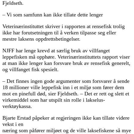
Fjeldseth.
– Vi som samfunn kan ikke tillate dette lenger
Veterinærinstituttet skriver i rapporten at rensefisk trolig
ikke har forutsetningen til å verken tilpasse seg eller
mestre laksens oppdrettsbetingelser.
NJFF har lenge krevd at særlig bruk av villfanget
leppefisken må opphøre. Veterinærinstituttets rapport viser
at man ikke lenger kan forsvare bruk av rensefisk generelt,
og villfanget fisk spesielt.
– Det finnes ingen gode argumenter som forsvarer å sende
18 millioner ville leppefisk inn i et miljø som fører dem
mot en pinefull død, sier Fjeldseth. – Det er rett og slett et
virkemiddel som har utspilt sin rolle i lakselus-
verktøykassa.
Bjarte Erstad påpeker at regjeringen ikke kan tillate videre
vekst i en
næring som påfører miljøet og de ville laksefiskene så mye