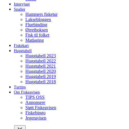
Intervjuer
Spalter
Hammers fisketur
Laksebloggen
Fluebinding
Ørretboksen
Fisk til folket
Matlaging
Fiskekart
Huggtabell
Huggtabell 2023
Huggtabell 2022
Huggtabell 2021
Huggtabell 2020
Huggtabell 2019
Huggtabell 2018
Turtips
Om Fiskeavisen
TIPS OSS
Annonsere
Støtt Fiskeavisen
Fiskebingo
Jegeravisen