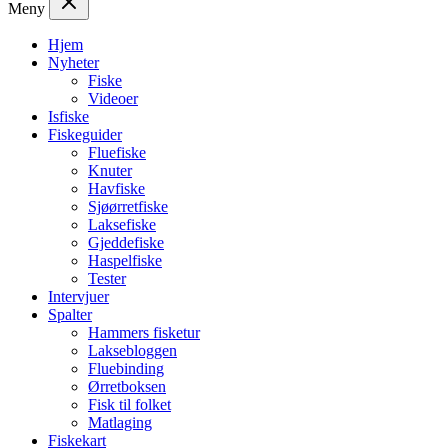
Meny
Hjem
Nyheter
Fiske
Videoer
Isfiske
Fiskeguider
Fluefiske
Knuter
Havfiske
Sjøørretfiske
Laksefiske
Gjeddefiske
Haspelfiske
Tester
Intervjuer
Spalter
Hammers fisketur
Laksebloggen
Fluebinding
Ørretboksen
Fisk til folket
Matlaging
Fiskekart