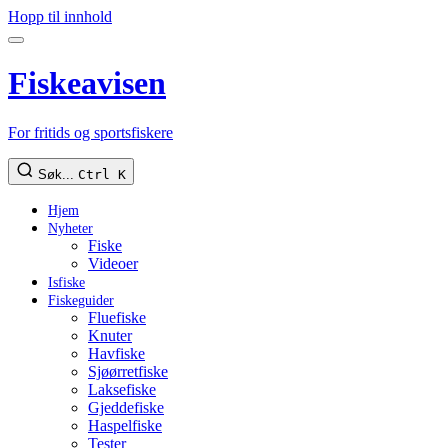
Hopp til innhold
Fiskeavisen
For fritids og sportsfiskere
Søk...
Ctrl K
Hjem
Nyheter
Fiske
Videoer
Isfiske
Fiskeguider
Fluefiske
Knuter
Havfiske
Sjøørretfiske
Laksefiske
Gjeddefiske
Haspelfiske
Tester