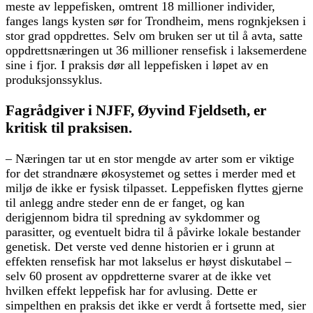
meste av leppefisken, omtrent 18 millioner individer,
fanges langs kysten sør for Trondheim, mens rognkjeksen i
stor grad oppdrettes. Selv om bruken ser ut til å avta, satte
oppdrettsnæringen ut 36 millioner rensefisk i laksemerdene
sine i fjor. I praksis dør all leppefisken i løpet av en
produksjonssyklus.
Fagrådgiver i NJFF, Øyvind Fjeldseth, er
kritisk til praksisen.
– Næringen tar ut en stor mengde av arter som er viktige
for det strandnære økosystemet og settes i merder med et
miljø de ikke er fysisk tilpasset. Leppefisken flyttes gjerne
til anlegg andre steder enn de er fanget, og kan
derigjennom bidra til spredning av sykdommer og
parasitter, og eventuelt bidra til å påvirke lokale bestander
genetisk. Det verste ved denne historien er i grunn at
effekten rensefisk har mot lakselus er høyst diskutabel –
selv 60 prosent av oppdretterne svarer at de ikke vet
hvilken effekt leppefisk har for avlusing. Dette er
simpelthen en praksis det ikke er verdt å fortsette med, sier