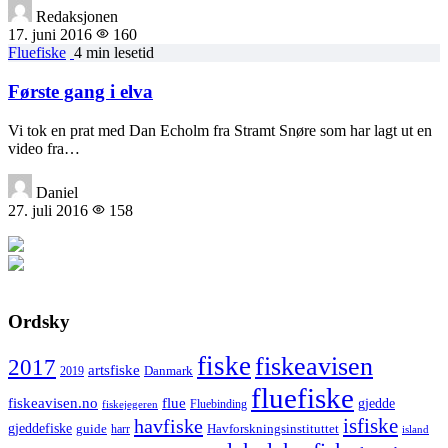
Redaksjonen
17. juni 2016
160
Fluefiske
4 min lesetid
Første gang i elva
Vi tok en prat med Dan Echolm fra Stramt Snøre som har lagt ut en
video fra…
Daniel
27. juli 2016
158
Ordsky
fiske
fiskeavisen
2017
artsfiske
Danmark
2019
fluefiske
fiskeavisen.no
flue
gjedde
fiskejegeren
Fluebinding
havfiske
isfiske
gjeddefiske
Havforskningsinstituttet
guide
harr
island