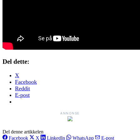
Del dette:
X
Facebook
Reddit
E-post
ANNONSE
Del denne artikkelen
Facebook
X
LinkedIn
WhatsApp
E-post