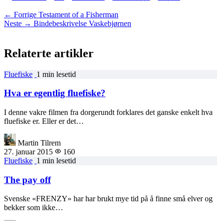
← Forrige
Testament of a Fisherman
Neste →
Bindebeskrivelse Vaskebjørnen
Relaterte artikler
Fluefiske
1 min lesetid
Hva er egentlig fluefiske?
I denne vakre filmen fra dorgerundt forklares det ganske enkelt hva
fluefiske er. Eller er det…
Martin Tilrem
27. januar 2015
160
Fluefiske
1 min lesetid
The pay off
Svenske «FRENZY» har har brukt mye tid på å finne små elver og
bekker som ikke…