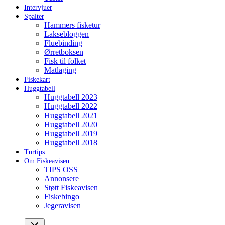
Intervjuer
Spalter
Hammers fisketur
Laksebloggen
Fluebinding
Ørretboksen
Fisk til folket
Matlaging
Fiskekart
Huggtabell
Huggtabell 2023
Huggtabell 2022
Huggtabell 2021
Huggtabell 2020
Huggtabell 2019
Huggtabell 2018
Turtips
Om Fiskeavisen
TIPS OSS
Annonsere
Støtt Fiskeavisen
Fiskebingo
Jegeravisen