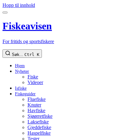
Hopp til innhold
Fiskeavisen
For fritids og sportsfiskere
Søk...
Ctrl K
Hjem
Nyheter
Fiske
Videoer
Isfiske
Fiskeguider
Fluefiske
Knuter
Havfiske
Sjøørretfiske
Laksefiske
Gjeddefiske
Haspelfiske
Tester