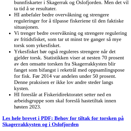
bunnfiskarter i Skagerrak og Oslofjorden. Men det vil
ta tid å se resultater.
HI anbefaler bedre overvåkning og strengere
reguleringer for å tilpasse fiskeriene til den faktiske
situasjonen.
Vi trenger bedre overvåkning og strengere regulering
av fritidsfisket, som tar ut minst tre ganger så mye
torsk som yrkesfisket.
Yrkesfisket bør også reguleres strengere når det
gjelder torsk. Statistikken viser at nesten 70 prosent
av den omsatte torsken fra Skagerrakkysten blir
fanget som bifangst i reketrål med oppsamlingspose
for fisk. Før 2014 var andelen under 50 prosent.
Denne praksisen er ikke lov andre steder langs
kysten.
HI foreslår at Fiskeridirektoratet setter ned en
arbeidsgruppe som skal foreslå hastetiltak innen
høsten 2023.
Les hele brevet i PDF: Behov for tiltak for torsken på
Skagerrakkysten og i Oslofjorden