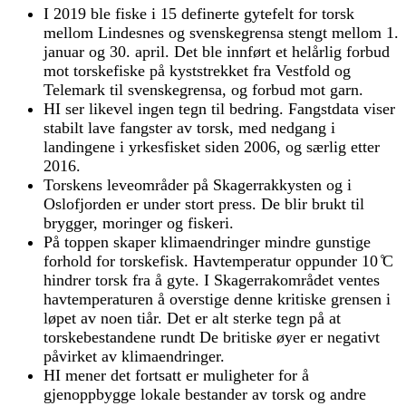
I 2019 ble fiske i 15 definerte gytefelt for torsk
mellom Lindesnes og svenskegrensa stengt mellom 1.
januar og 30. april. Det ble innført et helårlig forbud
mot torskefiske på kyststrekket fra Vestfold og
Telemark til svenskegrensa, og forbud mot garn.
HI ser likevel ingen tegn til bedring. Fangstdata viser
stabilt lave fangster av torsk, med nedgang i
landingene i yrkesfisket siden 2006, og særlig etter
2016.
Torskens leveområder på Skagerrakkysten og i
Oslofjorden er under stort press. De blir brukt til
brygger, moringer og fiskeri.
På toppen skaper klimaendringer mindre gunstige
forhold for torskefisk. Havtemperatur oppunder 10 ̊C
hindrer torsk fra å gyte. I Skagerrakområdet ventes
havtemperaturen å overstige denne kritiske grensen i
løpet av noen tiår. Det er alt sterke tegn på at
torskebestandene rundt De britiske øyer er negativt
påvirket av klimaendringer.
HI mener det fortsatt er muligheter for å
gjenoppbygge lokale bestander av torsk og andre