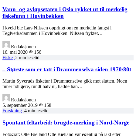
Vann- og avløpsetaten i Oslo rykket ut til merkelig
fiskefunn i Hovinbekken
I kveld ble Lars Nilssen oppringt om en merkelig fangst i
Teglverksdammen i Hovinbekken. Nilssen fryktet…
Redaksjonen
16. mai 2020
156
Fiske
2 min lesetid
– Største som er tatt i Drammenselva siden 1970/80t
Martin Syveruds fisketur i Drammenselva gikk mot slutten. Noen
timer tidligere, rundt halv ni, hadde han…
Redaksjonen
5. september 2019
158
Forskning
4 min lesetid
Spontant feltarbeid: brugde-merking i Nord-Norge
Fotograf: Otte Bjelland Otte Bjelland var egentlig på jakt etter