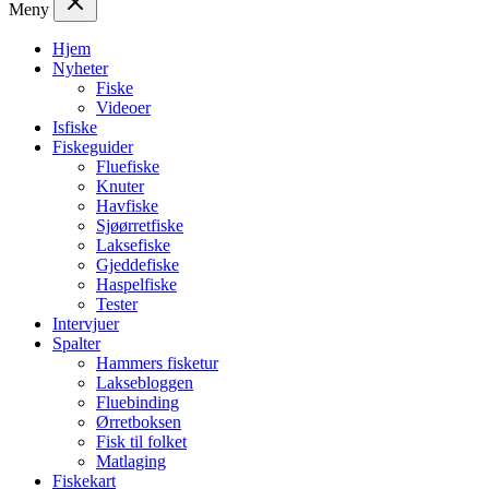
Meny
Hjem
Nyheter
Fiske
Videoer
Isfiske
Fiskeguider
Fluefiske
Knuter
Havfiske
Sjøørretfiske
Laksefiske
Gjeddefiske
Haspelfiske
Tester
Intervjuer
Spalter
Hammers fisketur
Laksebloggen
Fluebinding
Ørretboksen
Fisk til folket
Matlaging
Fiskekart