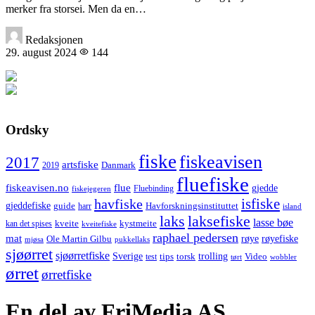
merker fra storsei. Men da en…
Redaksjonen
29. august 2024
144
Ordsky
fiske
fiskeavisen
2017
artsfiske
Danmark
2019
fluefiske
fiskeavisen.no
flue
gjedde
fiskejegeren
Fluebinding
havfiske
isfiske
gjeddefiske
Havforskningsinstituttet
guide
harr
island
laks
laksefiske
lasse bøe
kveite
kystmeite
kan det spises
kveitefiske
raphael pedersen
mat
røye
røyefiske
Ole Martin Gilbu
mjøsa
pukkellaks
sjøørret
sjøørretfiske
trolling
Sverige
tips
torsk
Video
test
wobbler
tørt
ørret
ørretfiske
En del av FriMedia AS