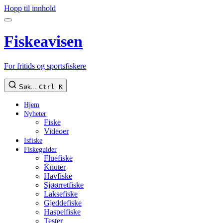
Hopp til innhold
Fiskeavisen
For fritids og sportsfiskere
Søk...
Ctrl K
Hjem
Nyheter
Fiske
Videoer
Isfiske
Fiskeguider
Fluefiske
Knuter
Havfiske
Sjøørretfiske
Laksefiske
Gjeddefiske
Haspelfiske
Tester