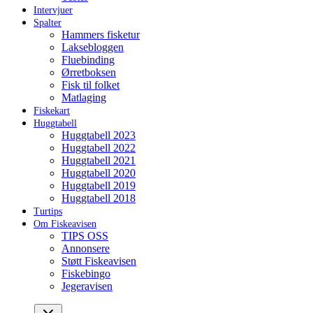
Intervjuer
Spalter
Hammers fisketur
Laksebloggen
Fluebinding
Ørretboksen
Fisk til folket
Matlaging
Fiskekart
Huggtabell
Huggtabell 2023
Huggtabell 2022
Huggtabell 2021
Huggtabell 2020
Huggtabell 2019
Huggtabell 2018
Turtips
Om Fiskeavisen
TIPS OSS
Annonsere
Støtt Fiskeavisen
Fiskebingo
Jegeravisen