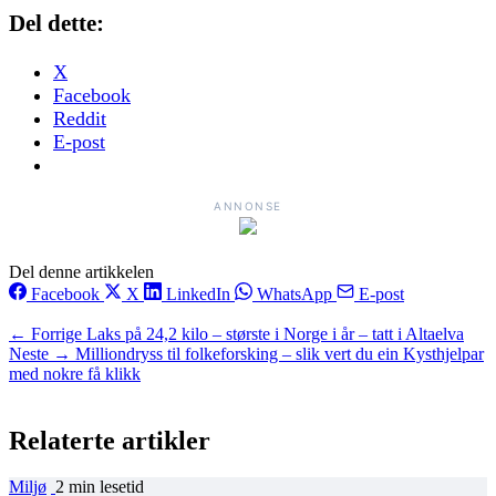
Del dette:
X
Facebook
Reddit
E-post
ANNONSE
Del denne artikkelen
Facebook
X
LinkedIn
WhatsApp
E-post
← Forrige
Laks på 24,2 kilo – største i Norge i år –⁠ tatt i Altaelva
Neste →
Milliondryss til folkeforsking – slik vert du ein Kysthjelpar
med nokre få klikk
Relaterte artikler
Miljø
2 min lesetid