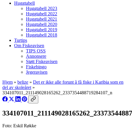
Huggtabell
Huggtabell 2023
Huggtabell 2022
Huggtabell 2021
Huggtabell 2020
Huggtabell 2019
Huggtabell 2018
Turtips
Om Fiskeavisen
TIPS OSS
Annonsere
Støtt Fiskeavisen
Fiskebingo
Jegeravisen
Hjem
»
belize
»
Det er ikke alle forunt å få fiske i Karibia som en
del av skoleåret
»
334107011_211149028165262_2337354488719284107_n
334107011_211149028165262_2337354488
Foto: Eskil Røkke