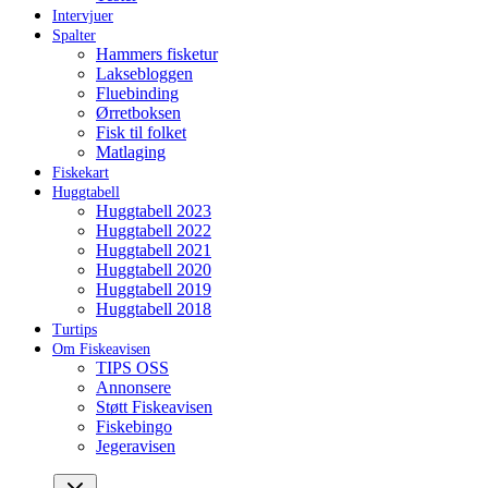
Intervjuer
Spalter
Hammers fisketur
Laksebloggen
Fluebinding
Ørretboksen
Fisk til folket
Matlaging
Fiskekart
Huggtabell
Huggtabell 2023
Huggtabell 2022
Huggtabell 2021
Huggtabell 2020
Huggtabell 2019
Huggtabell 2018
Turtips
Om Fiskeavisen
TIPS OSS
Annonsere
Støtt Fiskeavisen
Fiskebingo
Jegeravisen