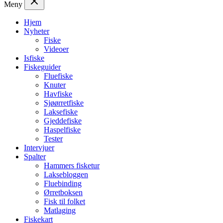
Meny
Hjem
Nyheter
Fiske
Videoer
Isfiske
Fiskeguider
Fluefiske
Knuter
Havfiske
Sjøørretfiske
Laksefiske
Gjeddefiske
Haspelfiske
Tester
Intervjuer
Spalter
Hammers fisketur
Laksebloggen
Fluebinding
Ørretboksen
Fisk til folket
Matlaging
Fiskekart