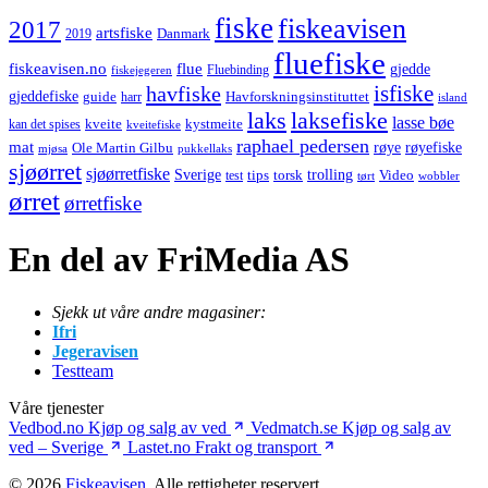
fiske
fiskeavisen
2017
artsfiske
Danmark
2019
fluefiske
fiskeavisen.no
flue
gjedde
fiskejegeren
Fluebinding
havfiske
isfiske
gjeddefiske
Havforskningsinstituttet
guide
harr
island
laks
laksefiske
lasse bøe
kveite
kystmeite
kan det spises
kveitefiske
raphael pedersen
mat
røye
røyefiske
Ole Martin Gilbu
mjøsa
pukkellaks
sjøørret
sjøørretfiske
trolling
Sverige
tips
torsk
Video
test
wobbler
tørt
ørret
ørretfiske
En del av FriMedia AS
Sjekk ut våre andre magasiner:
Ifri
Jegeravisen
Testteam
Våre tjenester
Vedbod.no
Kjøp og salg av ved
Vedmatch.se
Kjøp og salg av
ved – Sverige
Lastet.no
Frakt og transport
© 2026
Fiskeavisen
. Alle rettigheter reservert.