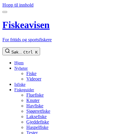
Hopp til innhold
Fiskeavisen
For fritids og sportsfiskere
Søk...
Ctrl K
Hjem
Nyheter
Fiske
Videoer
Isfiske
Fiskeguider
Fluefiske
Knuter
Havfiske
Sjøørretfiske
Laksefiske
Gjeddefiske
Haspelfiske
Tester