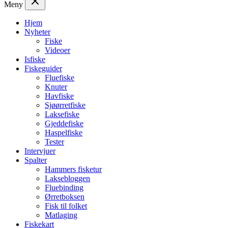
Meny
Hjem
Nyheter
Fiske
Videoer
Isfiske
Fiskeguider
Fluefiske
Knuter
Havfiske
Sjøørretfiske
Laksefiske
Gjeddefiske
Haspelfiske
Tester
Intervjuer
Spalter
Hammers fisketur
Laksebloggen
Fluebinding
Ørretboksen
Fisk til folket
Matlaging
Fiskekart