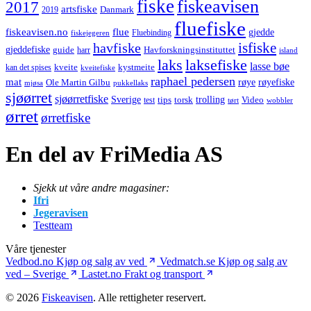
fiske
fiskeavisen
2017
artsfiske
Danmark
2019
fluefiske
fiskeavisen.no
flue
gjedde
fiskejegeren
Fluebinding
havfiske
isfiske
gjeddefiske
Havforskningsinstituttet
guide
harr
island
laks
laksefiske
lasse bøe
kveite
kystmeite
kan det spises
kveitefiske
raphael pedersen
mat
røye
røyefiske
Ole Martin Gilbu
mjøsa
pukkellaks
sjøørret
sjøørretfiske
trolling
Sverige
tips
torsk
Video
test
wobbler
tørt
ørret
ørretfiske
En del av FriMedia AS
Sjekk ut våre andre magasiner:
Ifri
Jegeravisen
Testteam
Våre tjenester
Vedbod.no
Kjøp og salg av ved
Vedmatch.se
Kjøp og salg av
ved – Sverige
Lastet.no
Frakt og transport
© 2026
Fiskeavisen
. Alle rettigheter reservert.