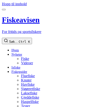
Hopp til innhold
Fiskeavisen
For fritids og sportsfiskere
Søk...
Ctrl K
Hjem
Nyheter
Fiske
Videoer
Isfiske
Fiskeguider
Fluefiske
Knuter
Havfiske
Sjøørretfiske
Laksefiske
Gjeddefiske
Haspelfiske
Tester