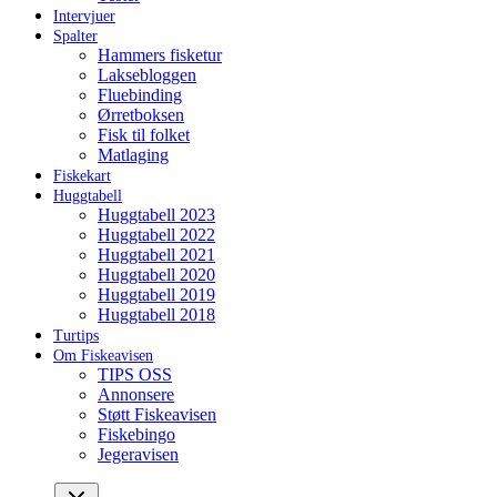
Intervjuer
Spalter
Hammers fisketur
Laksebloggen
Fluebinding
Ørretboksen
Fisk til folket
Matlaging
Fiskekart
Huggtabell
Huggtabell 2023
Huggtabell 2022
Huggtabell 2021
Huggtabell 2020
Huggtabell 2019
Huggtabell 2018
Turtips
Om Fiskeavisen
TIPS OSS
Annonsere
Støtt Fiskeavisen
Fiskebingo
Jegeravisen