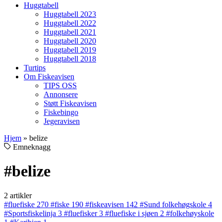
Huggtabell
Huggtabell 2023
Huggtabell 2022
Huggtabell 2021
Huggtabell 2020
Huggtabell 2019
Huggtabell 2018
Turtips
Om Fiskeavisen
TIPS OSS
Annonsere
Støtt Fiskeavisen
Fiskebingo
Jegeravisen
Hjem
»
belize
Emneknagg
#belize
2 artikler
#fluefiske
270
#fiske
190
#fiskeavisen
142
#Sund folkehøgskole
4
#Sportsfiskelinja
3
#fluefisker
3
#fluefiske i sjøen
2
#folkehøyskole