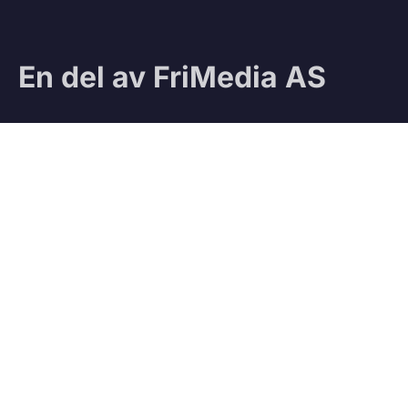
En del av FriMedia AS
Sjekk ut våre andre magasiner:
Ifri
Jegeravisen
Testteam
VÅRE TJENESTER
Vedbod.no
Kjøp og salg av ved