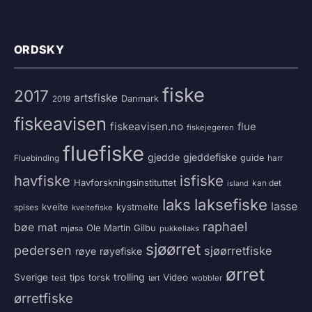
ORDSKY
fiske
2017
artsfiske
Danmark
2019
fiskeavisen
fiskeavisen.no
flue
fiskejegeren
fluefiske
gjedde
gjeddefiske
guide
harr
Fluebinding
havfiske
isfiske
Havforskningsinstituttet
kan det
island
laksefiske
laks
lasse
kveite
kystmeite
spises
kveitefiske
raphael
bøe
mat
Ole Martin Gilbu
mjøsa
pukkellaks
sjøørret
pedersen
sjøørretfiske
røye
røyefiske
ørret
trolling
Sverige
tips
torsk
Video
test
wobbler
tørt
ørretfiske