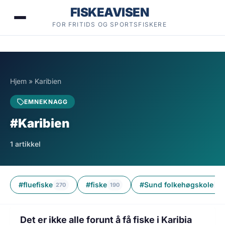
Hopp
FISKEAVISEN
til
FOR FRITIDS OG SPORTSFISKERE
innhold
Hjem
»
Karibien
EMNEKNAGG
#Karibien
1 artikkel
#fluefiske
#fiske
#Sund folkehøgskole
270
190
4
4 min lesetid
FISKE
Det er ikke alle forunt å få fiske i Karibia