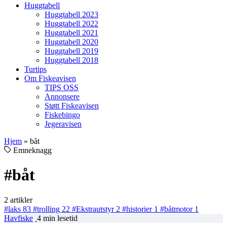
Huggtabell
Huggtabell 2023
Huggtabell 2022
Huggtabell 2021
Huggtabell 2020
Huggtabell 2019
Huggtabell 2018
Turtips
Om Fiskeavisen
TIPS OSS
Annonsere
Støtt Fiskeavisen
Fiskebingo
Jegeravisen
Hjem
»
båt
Emneknagg
#båt
2 artikler
#laks
83
#trolling
22
#Ekstrautstyr
2
#historier
1
#båtmotor
1
Havfiske
4 min lesetid