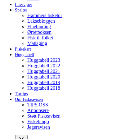
Intervjuer
Spalter
Hammers fisketur
Laksebloggen
Fluebinding
Ørretboksen
Fisk til folket
Matlaging
Fiskekart
Huggtabell
Huggtabell 2023
Huggtabell 2022
Huggtabell 2021
Huggtabell 2020
Huggtabell 2019
Huggtabell 2018
Turtips
Om Fiskeavisen
TIPS OSS
Annonsere
Støtt Fiskeavisen
Fiskebingo
Jegeravisen