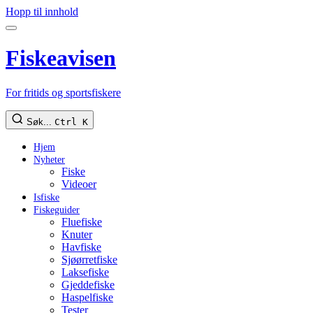
Hopp til innhold
Fiskeavisen
For fritids og sportsfiskere
Søk...
Ctrl K
Hjem
Nyheter
Fiske
Videoer
Isfiske
Fiskeguider
Fluefiske
Knuter
Havfiske
Sjøørretfiske
Laksefiske
Gjeddefiske
Haspelfiske
Tester