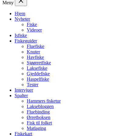
Meny
Hjem
Nyheter
Fiske
Videoer
Isfiske
Fiskeguider
Fluefiske
Knuter
Havfiske
Sjøørretfiske
Laksefiske
Gjeddefiske
Haspelfiske
Tester
Intervjuer
Spalter
Hammers fisketur
Laksebloggen
Fluebinding
Ørretboksen
Fisk til folket
Matlaging
Fiskekart