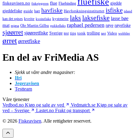
fluefiske
fiskeavisen.no
flue
gjedde
fiskejegeren
Fluebinding
havfiske
isfiske
gjeddefiske
Havforskningsinstituttet
guide
harr
island
laks
laksefiske
lasse bøe
kveite
kystmeite
kan det spises
kveitefiske
raphael pedersen
mat
røye
røyefiske
Ole Martin Gilbu
mjøsa
pukkellaks
sjøørret
sjøørretfiske
trolling
Sverige
tips
torsk
Video
test
wobbler
tørt
ørret
ørretfiske
En del av FriMedia AS
Sjekk ut våre andre magasiner:
Ifri
Jegeravisen
Testteam
Våre tjenester
Vedbod.no
Kjøp og salg av ved
Vedmatch.se
Kjøp og salg av
ved – Sverige
Lastet.no
Frakt og transport
© 2026
Fiskeavisen
. Alle rettigheter reservert.