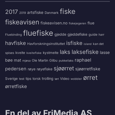
fiske
2017
artsfiske
Danmark
2019
fiskeavisen
fiskeavisen.no
flue
fiskejegeren
fluefiske
gjedde
gjeddefiske
guide
harr
Fluebinding
havfiske
isfiske
Havforskningsinstituttet
kan det
island
laksefiske
laks
lasse
kveite
kystmeite
spises
kveitefiske
raphael
bøe
mat
Ole Martin Gilbu
mjøsa
pukkellaks
sjøørret
pedersen
sjøørretfiske
røye
røyefiske
ørret
trolling
Sverige
tips
torsk
Video
test
wobbler
tørt
ørretfiske
En del av FriMedia AS