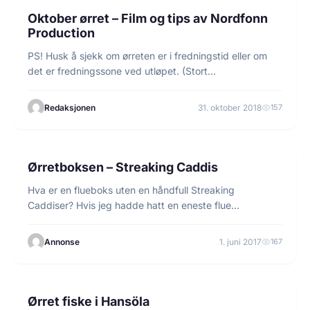
Oktober ørret – Film og tips av Nordfonn
Production
PS! Husk å sjekk om ørreten er i fredningstid eller om
det er fredningssone ved utløpet. (Stort…
Redaksjonen
31. oktober 2018
157
3 min lesetid
BINDEBESKRIVELSE
Ørretboksen – Streaking Caddis
Hva er en flueboks uten en håndfull Streaking
Caddiser? Hvis jeg hadde hatt en eneste flue…
Annonse
1. juni 2017
167
1 min lesetid
FLUEFISKE
Ørret fiske i Hansöla