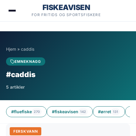
Hopp
FISKEAVISEN
til
FOR FRITIDS OG SPORTSFISKERE
innhold
Hjem
»
caddis
EMNEKNAGG
#caddis
5 artikler
#fluefiske
#fiskeavisen
#ørret
#ø
270
142
131
FERSKVANN