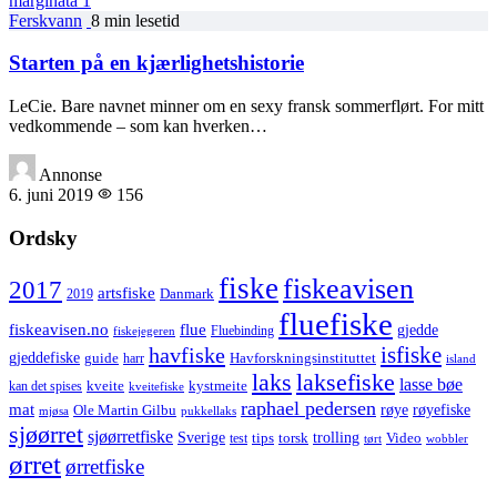
marginata
1
Ferskvann
8 min lesetid
Starten på en kjærlighetshistorie
LeCie. Bare navnet minner om en sexy fransk sommerflørt. For mitt
vedkommende – som kan hverken…
Annonse
6. juni 2019
156
Ordsky
fiske
fiskeavisen
2017
artsfiske
Danmark
2019
fluefiske
fiskeavisen.no
flue
gjedde
fiskejegeren
Fluebinding
havfiske
isfiske
gjeddefiske
Havforskningsinstituttet
guide
harr
island
laks
laksefiske
lasse bøe
kveite
kystmeite
kan det spises
kveitefiske
raphael pedersen
mat
røye
røyefiske
Ole Martin Gilbu
mjøsa
pukkellaks
sjøørret
sjøørretfiske
trolling
Sverige
tips
torsk
Video
test
wobbler
tørt
ørret
ørretfiske