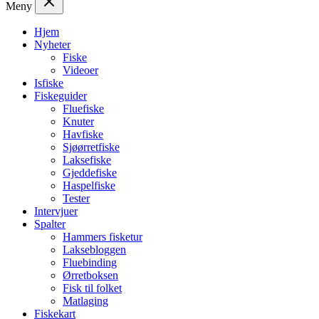
Meny
Hjem
Nyheter
Fiske
Videoer
Isfiske
Fiskeguider
Fluefiske
Knuter
Havfiske
Sjøørretfiske
Laksefiske
Gjeddefiske
Haspelfiske
Tester
Intervjuer
Spalter
Hammers fisketur
Laksebloggen
Fluebinding
Ørretboksen
Fisk til folket
Matlaging
Fiskekart