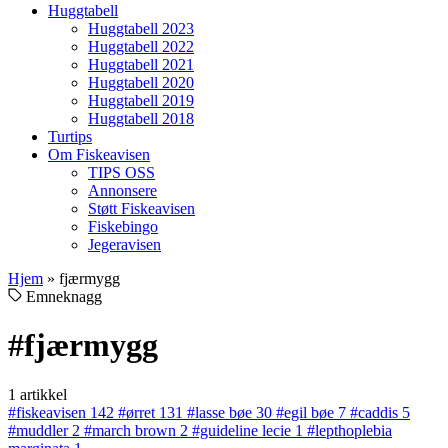
Huggtabell
Huggtabell 2023
Huggtabell 2022
Huggtabell 2021
Huggtabell 2020
Huggtabell 2019
Huggtabell 2018
Turtips
Om Fiskeavisen
TIPS OSS
Annonsere
Støtt Fiskeavisen
Fiskebingo
Jegeravisen
Hjem
»
fjærmygg
Emneknagg
#fjærmygg
1 artikkel
#fiskeavisen
142
#ørret
131
#lasse bøe
30
#egil bøe
7
#caddis
5
#muddler
2
#march brown
2
#guideline lecie
1
#lepthoplebia