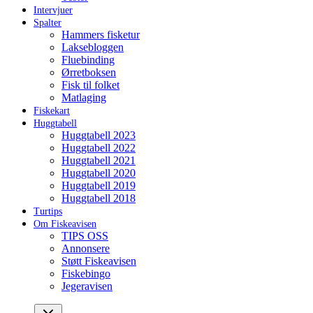
Intervjuer
Spalter
Hammers fisketur
Laksebloggen
Fluebinding
Ørretboksen
Fisk til folket
Matlaging
Fiskekart
Huggtabell
Huggtabell 2023
Huggtabell 2022
Huggtabell 2021
Huggtabell 2020
Huggtabell 2019
Huggtabell 2018
Turtips
Om Fiskeavisen
TIPS OSS
Annonsere
Støtt Fiskeavisen
Fiskebingo
Jegeravisen