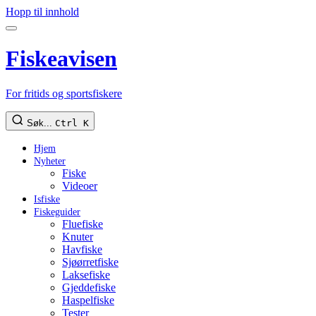
Hopp til innhold
Fiskeavisen
For fritids og sportsfiskere
Søk...
Ctrl K
Hjem
Nyheter
Fiske
Videoer
Isfiske
Fiskeguider
Fluefiske
Knuter
Havfiske
Sjøørretfiske
Laksefiske
Gjeddefiske
Haspelfiske
Tester