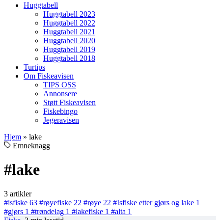
Huggtabell
Huggtabell 2023
Huggtabell 2022
Huggtabell 2021
Huggtabell 2020
Huggtabell 2019
Huggtabell 2018
Turtips
Om Fiskeavisen
TIPS OSS
Annonsere
Støtt Fiskeavisen
Fiskebingo
Jegeravisen
Hjem
»
lake
Emneknagg
#lake
3 artikler
#isfiske
63
#røyefiske
22
#røye
22
#Isfiske etter gjørs og lake
1
#gjørs
1
#trøndelag
1
#lakefiske
1
#alta
1