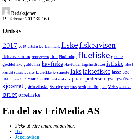
Redaksjonen
19. februar 2017
160
Ordsky
fiske
fiskeavisen
2017
artsfiske
Danmark
2019
fluefiske
fiskeavisen.no
flue
gjedde
fiskejegeren
Fluebinding
havfiske
isfiske
gjeddefiske
Havforskningsinstituttet
guide
harr
island
laks
laksefiske
lasse bøe
kveite
kystmeite
kan det spises
kveitefiske
raphael pedersen
mat
røye
røyefiske
Ole Martin Gilbu
mjøsa
pukkellaks
sjøørret
sjøørretfiske
trolling
Sverige
tips
torsk
Video
test
wobbler
tørt
ørret
ørretfiske
En del av FriMedia AS
Sjekk ut våre andre magasiner:
Ifri
Jegeravisen