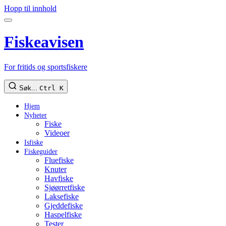
Hopp til innhold
Fiskeavisen
For fritids og sportsfiskere
Søk...
Ctrl K
Hjem
Nyheter
Fiske
Videoer
Isfiske
Fiskeguider
Fluefiske
Knuter
Havfiske
Sjøørretfiske
Laksefiske
Gjeddefiske
Haspelfiske
Tester