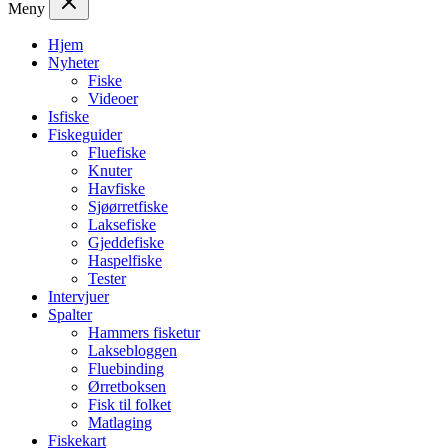
Meny
Hjem
Nyheter
Fiske
Videoer
Isfiske
Fiskeguider
Fluefiske
Knuter
Havfiske
Sjøørretfiske
Laksefiske
Gjeddefiske
Haspelfiske
Tester
Intervjuer
Spalter
Hammers fisketur
Laksebloggen
Fluebinding
Ørretboksen
Fisk til folket
Matlaging
Fiskekart