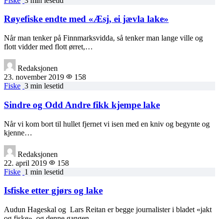
Fiske
3 min lesetid
Røyefiske endte med «Æsj, ei jævla lake»
Når man tenker på Finnmarksvidda, så tenker man lange ville og
flott vidder med flott ørret,…
Redaksjonen
23. november 2019
158
Fiske
3 min lesetid
Sindre og Odd Andre fikk kjempe lake
Når vi kom bort til hullet fjernet vi isen med en kniv og begynte og
kjenne…
Redaksjonen
22. april 2019
158
Fiske
1 min lesetid
Isfiske etter gjørs og lake
Audun Hageskal og Lars Reitan er begge journalister i bladet «jakt
og fiske», og denne gangen…