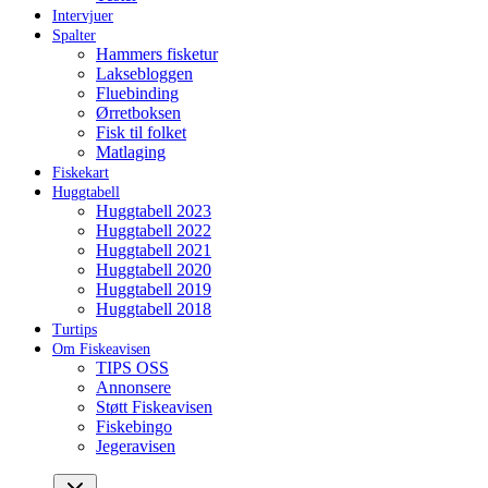
Intervjuer
Spalter
Hammers fisketur
Laksebloggen
Fluebinding
Ørretboksen
Fisk til folket
Matlaging
Fiskekart
Huggtabell
Huggtabell 2023
Huggtabell 2022
Huggtabell 2021
Huggtabell 2020
Huggtabell 2019
Huggtabell 2018
Turtips
Om Fiskeavisen
TIPS OSS
Annonsere
Støtt Fiskeavisen
Fiskebingo
Jegeravisen