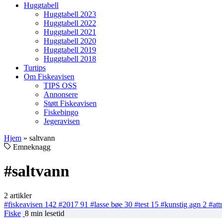
Huggtabell
Huggtabell 2023
Huggtabell 2022
Huggtabell 2021
Huggtabell 2020
Huggtabell 2019
Huggtabell 2018
Turtips
Om Fiskeavisen
TIPS OSS
Annonsere
Støtt Fiskeavisen
Fiskebingo
Jegeravisen
Hjem
»
saltvann
Emneknagg
#saltvann
2 artikler
#fiskeavisen
142
#2017
91
#lasse bøe
30
#test
15
#kunstig agn
2
#at
Fiske
8 min lesetid