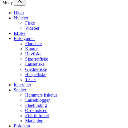
Meny
Hjem
Nyheter
Fiske
Videoer
Isfiske
Fiskeguider
Fluefiske
Knuter
Havfiske
Sjøørretfiske
Laksefiske
Gjeddefiske
Haspelfiske
Tester
Intervjuer
Spalter
Hammers fisketur
Laksebloggen
Fluebinding
Ørretboksen
Fisk til folket
Matlaging
Fiskekart