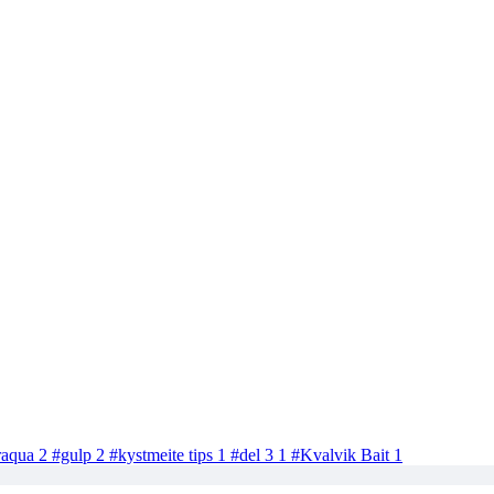
traqua
2
#gulp
2
#kystmeite tips
1
#del 3
1
#Kvalvik Bait
1