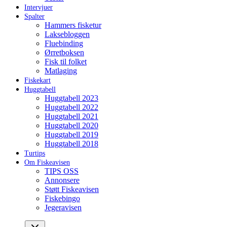
Intervjuer
Spalter
Hammers fisketur
Laksebloggen
Fluebinding
Ørretboksen
Fisk til folket
Matlaging
Fiskekart
Huggtabell
Huggtabell 2023
Huggtabell 2022
Huggtabell 2021
Huggtabell 2020
Huggtabell 2019
Huggtabell 2018
Turtips
Om Fiskeavisen
TIPS OSS
Annonsere
Støtt Fiskeavisen
Fiskebingo
Jegeravisen