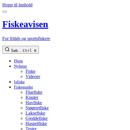
Hopp til innhold
Fiskeavisen
For fritids og sportsfiskere
Søk...
Ctrl K
Hjem
Nyheter
Fiske
Videoer
Isfiske
Fiskeguider
Fluefiske
Knuter
Havfiske
Sjøørretfiske
Laksefiske
Gjeddefiske
Haspelfiske
Tester