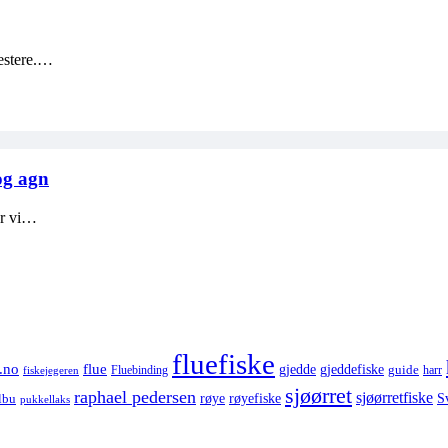
testere.…
og agn
år vi…
fluefiske
.no
flue
gjedde
gjeddefiske
guide
harr
fiskejegeren
Fluebinding
sjøørret
raphael pedersen
sjøørretfiske
røye
røyefiske
lbu
S
pukkellaks