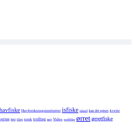
havfiske
isfiske
Havforskningsinstituttet
kveite
kan det spises
island
ørret
ørretfiske
trolling
verige
tips
torsk
Video
test
wobbler
tørt