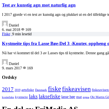
Test av kunstig agn mot naturlig agn
I 2017 gjorde vi en test av kunstig agn og plukket ut en del tilfeldige 
Daniel
6. mai 2018
169
Fiske
9 min lesetid
Kystmeite tips fra Lasse Bøe-Del 3 -Knuter, oppheng 
Nå har vi kommet til del 3 av Lasses tips til kystmeite. Denne gang g
Daniel
9. mars 2017
169
Ordsky
fiske
fiskeavisen
2017
artsfiske
fiskeavisen
Danmark
2019
laks
laksefiske
lasse bøe
mat
kystmeite
Ole Martin Gi
kveitefiske
mjøsa