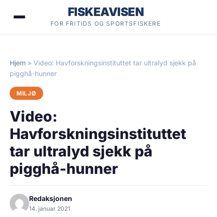
Hopp
FISKEAVISEN
til
FOR FRITIDS OG SPORTSFISKERE
innhold
Hjem
»
Video: Havforskningsinstituttet tar ultralyd sjekk på
pigghå-hunner
MILJØ
Video:
Havforskningsinstituttet
tar ultralyd sjekk på
pigghå-hunner
Redaksjonen
14. januar 2021