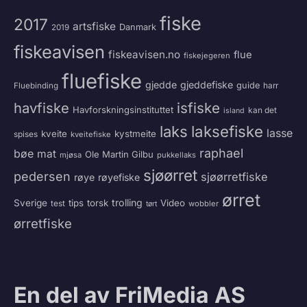
fiske
2017
artsfiske
Danmark
2019
fiskeavisen
fiskeavisen.no
flue
fiskejegeren
fluefiske
gjedde
gjeddefiske
guide
harr
Fluebinding
havfiske
isfiske
Havforskningsinstituttet
kan det
island
laksefiske
laks
lasse
kveite
kystmeite
spises
kveitefiske
raphael
bøe
mat
Ole Martin Gilbu
mjøsa
pukkellaks
sjøørret
pedersen
sjøørretfiske
røye
røyefiske
ørret
trolling
Sverige
tips
torsk
Video
test
wobbler
tørt
ørretfiske
En del av FriMedia AS