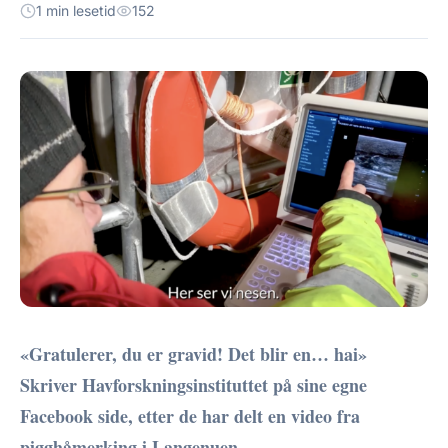
1 min lesetid
152
«Gratulerer, du er gravid! Det blir en… hai»
Skriver Havforskningsinstituttet på sine egne
Facebook side, etter de har delt en video fra
pigghåmerking i Langenuen.