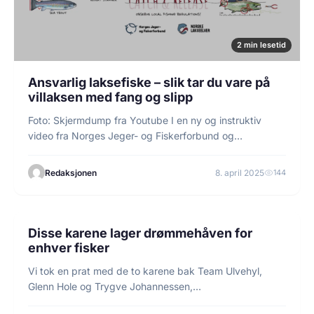
2 min lesetid
Ansvarlig laksefiske – slik tar du vare på
villaksen med fang og slipp
Foto: Skjermdump fra Youtube I en ny og instruktiv
video fra Norges Jeger- og Fiskerforbund og…
Redaksjonen
8. april 2025
144
4 min lesetid
FISKE
Disse karene lager drømmehåven for
enhver fisker
Vi tok en prat med de to karene bak Team Ulvehyl,
Glenn Hole og Trygve Johannessen,…