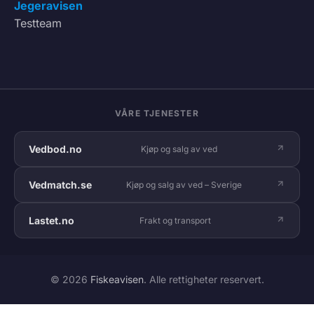
Jegeravisen
Testteam
VÅRE TJENESTER
Vedbod.no
Kjøp og salg av ved
Vedmatch.se
Kjøp og salg av ved – Sverige
Lastet.no
Frakt og transport
© 2026
Fiskeavisen
. Alle rettigheter reservert.