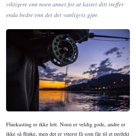
viktigere enn noen annet for at kastet ditt treffer
enda bedre enn det det vanligvis gjør.
Fluekasting er ikke lett. Noen er veldig gode, andre er
ikke så flinke, men det er ytterst få som får til et perfekt