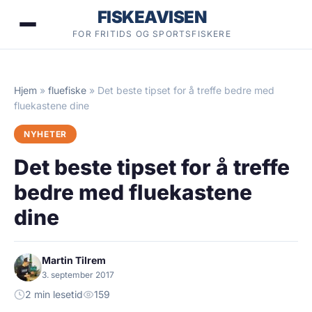
Hopp
FISKEAVISEN
til
FOR FRITIDS OG SPORTSFISKERE
innhold
Hjem
»
fluefiske
»
Det beste tipset for å treffe bedre med
fluekastene dine
NYHETER
Det beste tipset for å treffe
bedre med fluekastene
dine
Martin Tilrem
3. september 2017
2 min lesetid
159