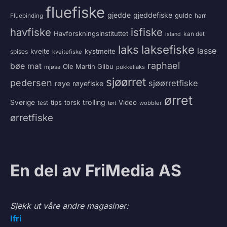
fluefiske
gjedde
gjeddefiske
guide
harr
Fluebinding
havfiske
isfiske
Havforskningsinstituttet
kan det
island
laksefiske
laks
lasse
kveite
kystmeite
spises
kveitefiske
raphael
bøe
mat
Ole Martin Gilbu
mjøsa
pukkellaks
sjøørret
pedersen
sjøørretfiske
røye
røyefiske
ørret
trolling
Sverige
tips
torsk
Video
test
wobbler
tørt
ørretfiske
En del av FriMedia AS
Sjekk ut våre andre magasiner:
Ifri