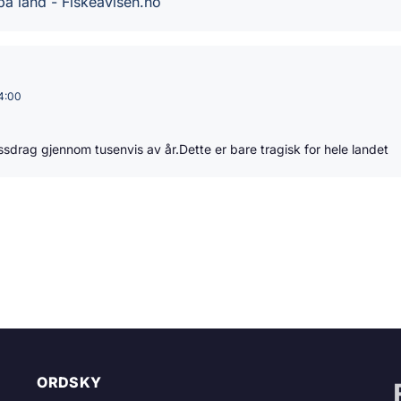
 på land - Fiskeavisen.no
14:00
sdrag gjennom tusenvis av år.Dette er bare tragisk for hele landet
ORDSKY