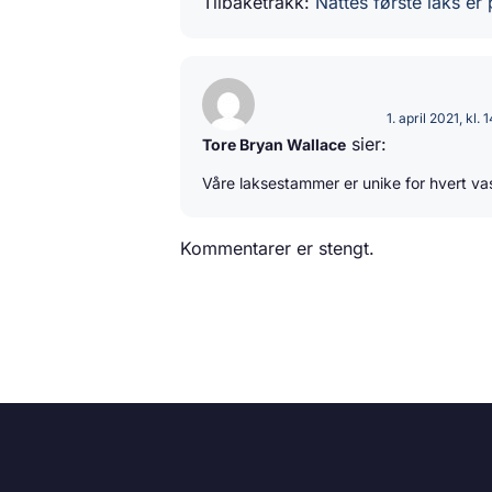
Tilbaketråkk:
Nattes første laks er
1. april 2021, kl. 
sier:
Tore Bryan Wallace
Våre laksestammer er unike for hvert vas
Kommentarer er stengt.