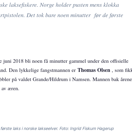
orske laksefiskere. Norge holder pusten mens klokka
artpistolen. Det tok bare noen minutter før de første
ste juni 2018 bli noen få minutter gammel under den offisielle
Thomas Olsen
 land. Den lykkelige fangstmannen er
, som fik
wobbler på valdet Grande/Hildrum i Namsen. Mannen bak årene
l av æren.
s første laks i norske lakseelver. Foto: Ingrid Fiskum Hagerup