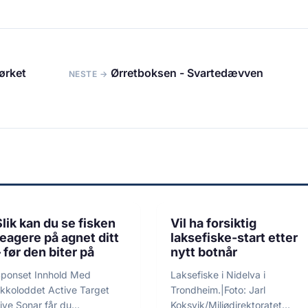
ørket
Ørretboksen - Svartedævven
NESTE →
5 min lesetid
4 min lesetid
ANNONSØRINNHOLD
FISKE
Slik kan du se fisken
Vil ha forsiktig
reagere på agnet ditt
laksefiske-start etter
– før den biter på
nytt botnår
ponset Innhold Med
Laksefiske i Nidelva i
kkoloddet Active Target
Trondheim.|Foto: Jarl
ive Sonar får du
Koksvik/Miljødirektoratet