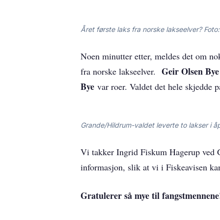
Året første laks fra norske lakseelver? Fot
Noen minutter etter, meldes det om nok
Geir Olsen By
fra norske lakseelver.
Bye
var roer. Valdet det hele skjedde p
Grande/Hildrum-valdet leverte to lakser i 
Vi takker Ingrid Fiskum Hagerup ved G
informasjon, slik at vi i Fiskeavisen k
Gratulerer så mye til fangstmennen