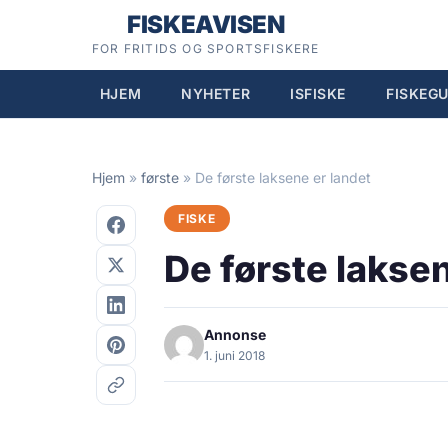
Hopp
FISKEAVISEN
til
FOR FRITIDS OG SPORTSFISKERE
innhold
HJEM
NYHETER
ISFISKE
FISKEGU
Hjem
»
første
»
De første laksene er landet
FISKE
De første laksen
Annonse
1. juni 2018