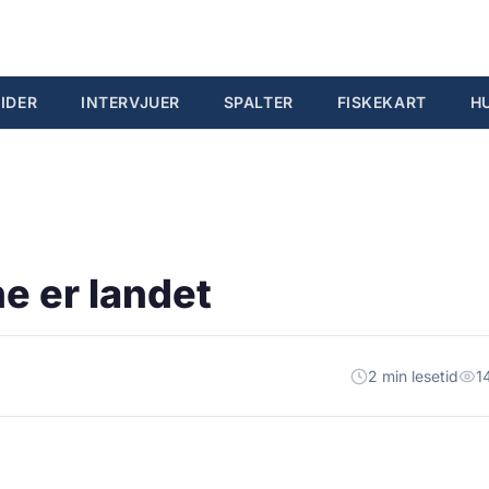
IDER
INTERVJUER
SPALTER
FISKEKART
H
e er landet
2 min lesetid
1