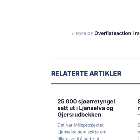
Overflateaction i m
← FORRIGE
RELATERTE ARTIKLER
2 min lesetid
FLUEFISKE
25 000 sjøørretyngel
satt ut i Ljanselva og
Gjersrudbekken
Det var Miljøprosjektet
S
Ljanselva som søkte om
e
tillatelse til å sette ut
L