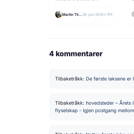
sjøørretyngelen. Dette var i…
h
f
Martin Tilrem
29. juni 2015
159
4 kommentarer
Tilbaketråkk:
De første laksene er 
Tilbaketråkk:
hovedsteder – Årets 
flyselskap - Igjen postgang mello