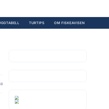
Søk...
Ctrl K
UGGTABELL
TURTIPS
OM FISKEAVISEN
48