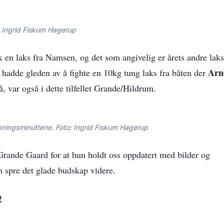
o: Ingrid Fiskum Hagerup
 en laks fra Namsen, og det som angivelig er årets andre laks
e
Arn
hadde gleden av å fighte en 10kg tung laks fra båten der
å, var også i dette tilfellet Grande/Hildrum.
åpningsminuttene. Foto: Ingrid Fiskum Hagerup
rande Gaard for at hun holdt oss oppdatert med bilder og
an spre det glade budskap videre.
e!