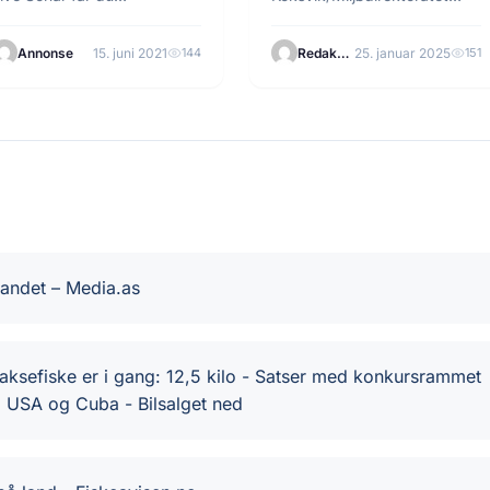
øyoppløsnings live-bilder
Aldri har det vorte fanga
ra under overflaten mens…
færre laks i elvane…
Annonse
15. juni 2021
144
Redaksjonen
25. januar 2025
151
landet – Media.as
laksefiske er i gang: 12,5 kilo - Satser med konkursrammet
m USA og Cuba - Bilsalget ned