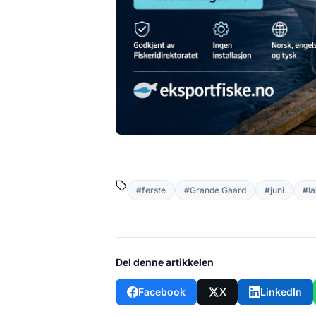
#første
#Grande Gaard
#juni
#la
Del denne artikkelen
Facebook
X
LinkedIn