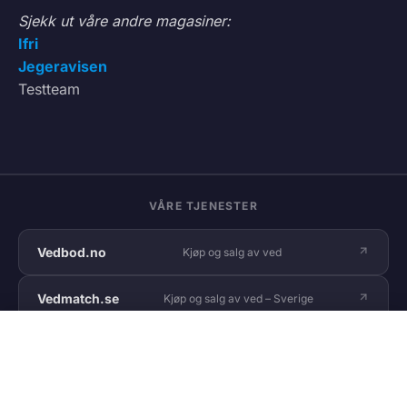
Sjekk ut våre andre magasiner:
Ifri
Jegeravisen
Testteam
VÅRE TJENESTER
Vedbod.no
Kjøp og salg av ved
Vedmatch.se
Kjøp og salg av ved – Sverige
NYHETER
158
Lastet.no
Frakt og transport