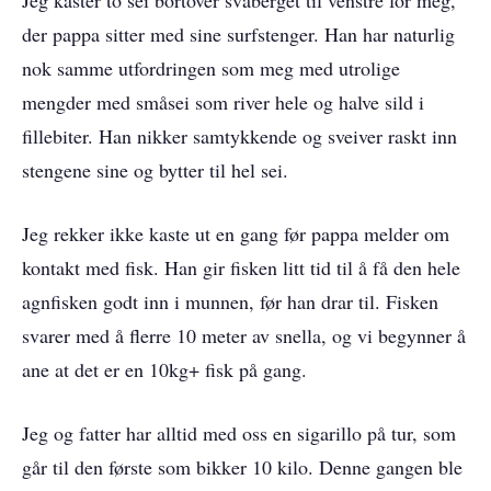
Jeg kaster to sei bortover svaberget til venstre for meg,
der pappa sitter med sine surfstenger. Han har naturlig
nok samme utfordringen som meg med utrolige
mengder med småsei som river hele og halve sild i
fillebiter. Han nikker samtykkende og sveiver raskt inn
stengene sine og bytter til hel sei.
Jeg rekker ikke kaste ut en gang før pappa melder om
kontakt med fisk. Han gir fisken litt tid til å få den hele
agnfisken godt inn i munnen, før han drar til. Fisken
svarer med å flerre 10 meter av snella, og vi begynner å
ane at det er en 10kg+ fisk på gang.
Jeg og fatter har alltid med oss en sigarillo på tur, som
går til den første som bikker 10 kilo. Denne gangen ble