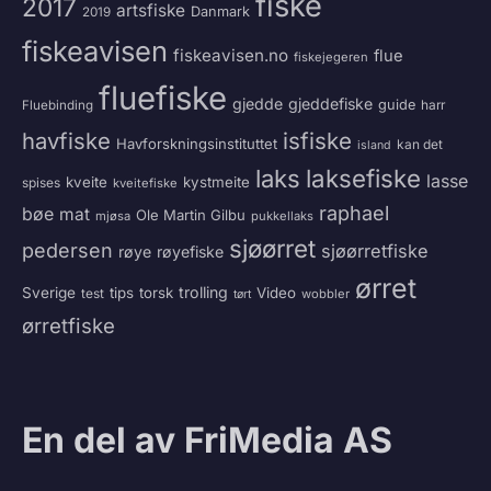
fiske
2017
artsfiske
Danmark
2019
fiskeavisen
fiskeavisen.no
flue
fiskejegeren
fluefiske
gjedde
gjeddefiske
guide
harr
Fluebinding
havfiske
isfiske
Havforskningsinstituttet
kan det
island
laksefiske
laks
lasse
kveite
kystmeite
spises
kveitefiske
raphael
bøe
mat
Ole Martin Gilbu
mjøsa
pukkellaks
sjøørret
pedersen
sjøørretfiske
røye
røyefiske
ørret
trolling
Sverige
tips
torsk
Video
test
wobbler
tørt
ørretfiske
En del av FriMedia AS