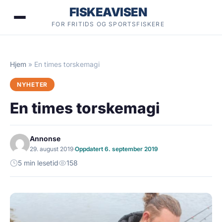
Hopp
FISKEAVISEN
til
FOR FRITIDS OG SPORTSFISKERE
innhold
Hjem
»
En times torskemagi
NYHETER
En times torskemagi
Annonse
29. august 2019
·
Oppdatert 6. september 2019
5 min lesetid
158