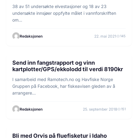
38 av 51 undersøkte elvestasjoner og 18 av 23
undersøkte innsjøer oppfylte målet i vannforskriften
om…
Redaksjonen
22. mai 2021
145
2 min lesetid
FANGSTRAPPORT
Send inn fangstrapport og vinn
kartplotter/GPS/ekkolodd til verdi 8190kr
I samarbeid med Ramotech.no og Havfiske Norge
Gruppen på Facebook, har fiskeavisen gleden av å
arrangere…
Redaksjonen
25. september 2018
151
1 min lesetid
FLUEFISKE
Bli med Orvis på fluefisketur i Idaho