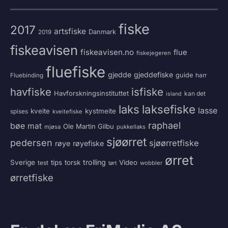
fiske
2017
artsfiske
Danmark
2019
fiskeavisen
fiskeavisen.no
flue
fiskejegeren
fluefiske
gjedde
gjeddefiske
guide
harr
Fluebinding
havfiske
isfiske
Havforskningsinstituttet
kan det
island
laksefiske
laks
lasse
kveite
kystmeite
spises
kveitefiske
raphael
bøe
mat
Ole Martin Gilbu
mjøsa
pukkellaks
sjøørret
pedersen
sjøørretfiske
røye
røyefiske
ørret
trolling
Sverige
tips
torsk
Video
test
wobbler
tørt
ørretfiske