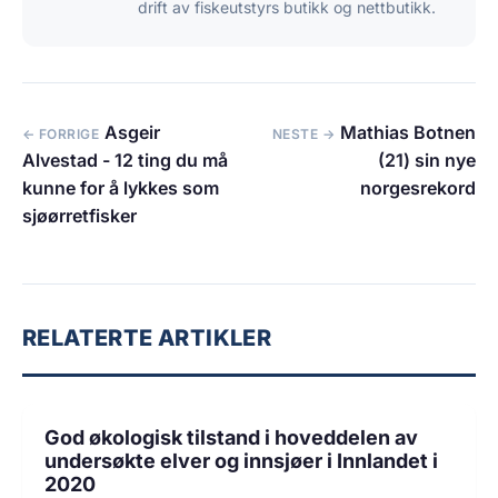
drift av fiskeutstyrs butikk og nettbutikk.
Asgeir
Mathias Botnen
← FORRIGE
NESTE →
Alvestad - 12 ting du må
(21) sin nye
kunne for å lykkes som
norgesrekord
sjøørretfisker
RELATERTE ARTIKLER
2 min lesetid
MILJØ
God økologisk tilstand i hoveddelen av
undersøkte elver og innsjøer i Innlandet i
2020