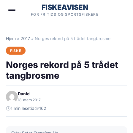
Hopp
FISKEAVISEN
til
FOR FRITIDS OG SPORTSFISKERE
innhold
Hjem
»
2017
»
Norges rekord på 5 trådet tangbrosme
FISKE
Norges rekord på 5 trådet
tangbrosme
Daniel
18. mars 2017
1 min lesetid
162
Foto: Peter Stenhjem Lie