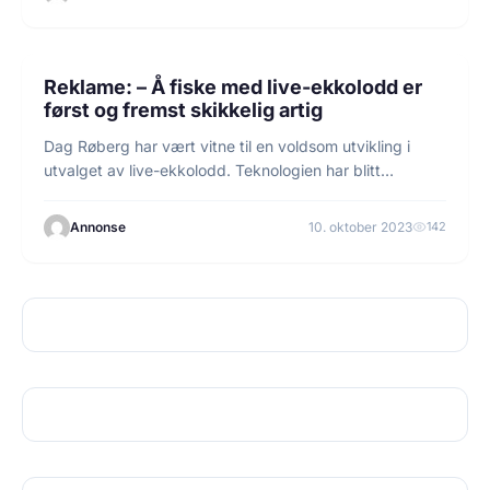
4 min lesetid
ANNONSØRINNHOLD
Reklame: – Å fiske med live-ekkolodd er
først og fremst skikkelig artig
Dag Røberg har vært vitne til en voldsom utvikling i
utvalget av live-ekkolodd. Teknologien har blitt…
Annonse
10. oktober 2023
142