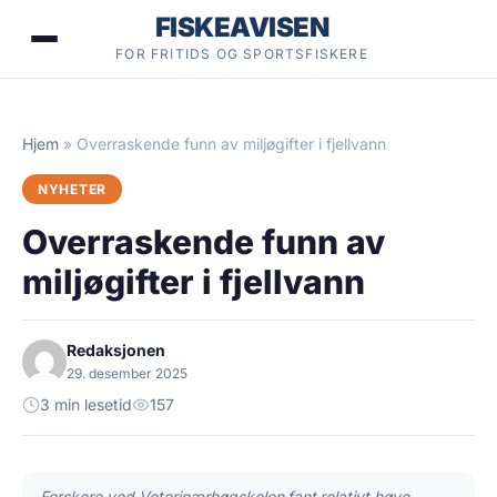
Hopp
FISKEAVISEN
til
FOR FRITIDS OG SPORTSFISKERE
innhold
Hjem
»
Overraskende funn av miljøgifter i fjellvann
NYHETER
Overraskende funn av
miljøgifter i fjellvann
Redaksjonen
29. desember 2025
3 min lesetid
157
Forskere ved Veterinærhøgskolen fant relativt høye