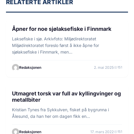
RELATERTE ARTIKLER
3 min lesetid
LAKSEFISKE
Åpner for noe sjølaksefiske i Finnmark
Laksefiske i sjø. Arkivfoto: Miljødirektoratet
Miljødirektoratet foreslo først å ikke åpne for
sjølaksefiske i Finnmark, men…
Redaksjonen
2. mai 2025
151
3 min lesetid
FISKE
Utmagret torsk var full av kyllingvinger og
metallbiter
Kristian Tynes fra Sykkulven, fisket på bygrunna i
Ålesund, da han her om dagen fikk en…
Redaksjonen
17. mars 2022
151