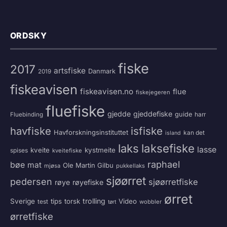
ORDSKY
fiske
2017
artsfiske
Danmark
2019
fiskeavisen
fiskeavisen.no
flue
fiskejegeren
fluefiske
gjedde
gjeddefiske
guide
harr
Fluebinding
havfiske
isfiske
Havforskningsinstituttet
kan det
island
laksefiske
laks
lasse
kveite
kystmeite
spises
kveitefiske
raphael
bøe
mat
Ole Martin Gilbu
mjøsa
pukkellaks
sjøørret
pedersen
sjøørretfiske
røye
røyefiske
ørret
trolling
Sverige
tips
torsk
Video
test
wobbler
tørt
ørretfiske