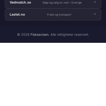
Vedmatch.se
Kjøp og salg av ved – Sverige
Lastet.no
Frakt og transport
© 2026
Fiskeavisen
. Alle rettigheter reservert.