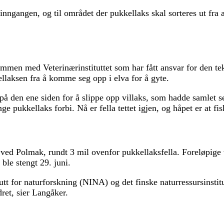
til inngangen, og til området der pukkellaks skal sorteres ut 
ammen med Veterinærinstituttet som har fått ansvar for den te
ellaksen fra å komme seg opp i elva for å gyte.
på den ene siden for å slippe opp villaks, som hadde samlet seg
e pukkellaks forbi. Nå er fella tettet igjen, og håpet er at fis
 ved Polmak, rundt 3 mil ovenfor pukkellaksfella. Foreløpige vu
ble stengt 29. juni.
utt for naturforskning (NINA) og det finske naturressursinstit
dret, sier Langåker.