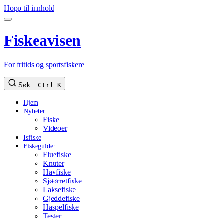
Hopp til innhold
Fiskeavisen
For fritids og sportsfiskere
Søk...
Ctrl K
Hjem
Nyheter
Fiske
Videoer
Isfiske
Fiskeguider
Fluefiske
Knuter
Havfiske
Sjøørretfiske
Laksefiske
Gjeddefiske
Haspelfiske
Tester