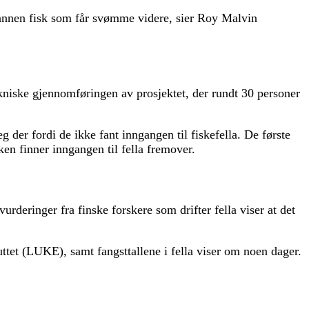
fra annen fisk som får svømme videre, sier Roy Malvin
kniske gjennomføringen av prosjektet, der rundt 30 personer
 der fordi de ikke fant inngangen til fiskefella. De første
ken finner inngangen til fella fremover.
rderinger fra finske forskere som drifter fella viser at det
uttet (LUKE), samt fangsttallene i fella viser om noen dager.