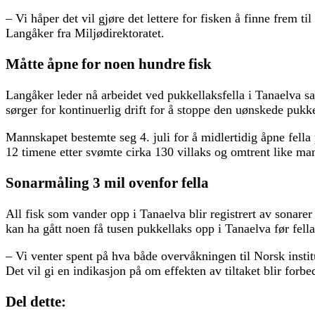
– Vi håper det vil gjøre det lettere for fisken å finne frem 
Langåker fra Miljødirektoratet.
Måtte åpne for noen hundre fisk
Langåker leder nå arbeidet ved pukkellaksfella i Tanaelva s
sørger for kontinuerlig drift for å stoppe den uønskede pukk
Mannskapet bestemte seg 4. juli for å midlertidig åpne fella 
12 timene etter svømte cirka 130 villaks og omtrent like mang
Sonarmåling 3 mil ovenfor fella
All fisk som vander opp i Tanaelva blir registrert av sonarer
kan ha gått noen få tusen pukkellaks opp i Tanaelva før fella 
– Vi venter spent på hva både overvåkningen til Norsk instit
Det vil gi en indikasjon på om effekten av tiltaket blir forbe
Del dette: