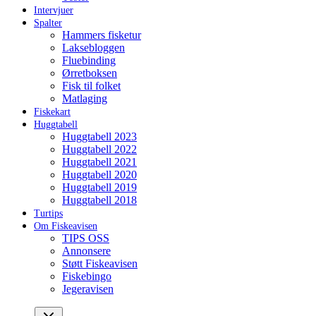
Intervjuer
Spalter
Hammers fisketur
Laksebloggen
Fluebinding
Ørretboksen
Fisk til folket
Matlaging
Fiskekart
Huggtabell
Huggtabell 2023
Huggtabell 2022
Huggtabell 2021
Huggtabell 2020
Huggtabell 2019
Huggtabell 2018
Turtips
Om Fiskeavisen
TIPS OSS
Annonsere
Støtt Fiskeavisen
Fiskebingo
Jegeravisen