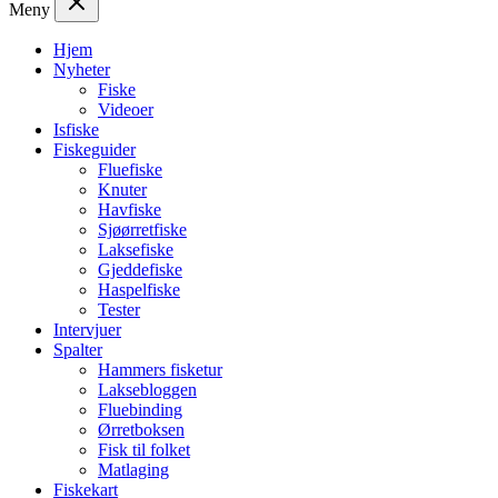
Meny
Hjem
Nyheter
Fiske
Videoer
Isfiske
Fiskeguider
Fluefiske
Knuter
Havfiske
Sjøørretfiske
Laksefiske
Gjeddefiske
Haspelfiske
Tester
Intervjuer
Spalter
Hammers fisketur
Laksebloggen
Fluebinding
Ørretboksen
Fisk til folket
Matlaging
Fiskekart