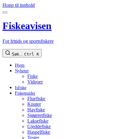
Hopp til innhold
Fiskeavisen
For fritids og sportsfiskere
Søk...
Ctrl K
Hjem
Nyheter
Fiske
Videoer
Isfiske
Fiskeguider
Fluefiske
Knuter
Havfiske
Sjøørretfiske
Laksefiske
Gjeddefiske
Haspelfiske
Tester