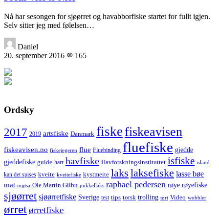
Nå har sesongen for sjøørret og havabborfiske startet for fullt igjen.
Selv sitter jeg med følelsen…
Daniel
20. september 2016
165
Ordsky
fiske
fiskeavisen
2017
artsfiske
Danmark
2019
fluefiske
fiskeavisen.no
flue
gjedde
fiskejegeren
Fluebinding
havfiske
isfiske
gjeddefiske
Havforskningsinstituttet
guide
harr
island
laks
laksefiske
lasse bøe
kveite
kystmeite
kan det spises
kveitefiske
raphael pedersen
mat
røye
røyefiske
Ole Martin Gilbu
mjøsa
pukkellaks
sjøørret
sjøørretfiske
trolling
Sverige
tips
torsk
Video
test
wobbler
tørt
ørret
ørretfiske