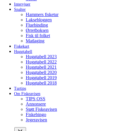
Intervjuer
Spalter
Hammers fisketur
Laksebloggen
Fluebinding
Ørretboksen
Fisk til folket
Matlaging
Fiskekart
Huggtabell
Huggtabell 2023
Huggtabell 2022
Huggtabell 2021
Huggtabell 2020
Huggtabell 2019
Huggtabell 2018
Turtips
Om Fiskeavisen
TIPS OSS
Annonsere
Støtt Fiskeavisen
Fiskebingo
Jegeravisen