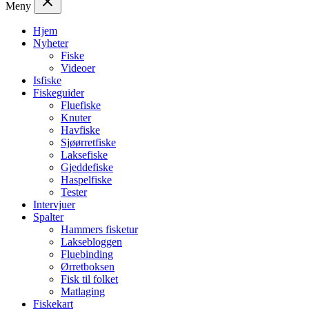
Meny
Hjem
Nyheter
Fiske
Videoer
Isfiske
Fiskeguider
Fluefiske
Knuter
Havfiske
Sjøørretfiske
Laksefiske
Gjeddefiske
Haspelfiske
Tester
Intervjuer
Spalter
Hammers fisketur
Laksebloggen
Fluebinding
Ørretboksen
Fisk til folket
Matlaging
Fiskekart