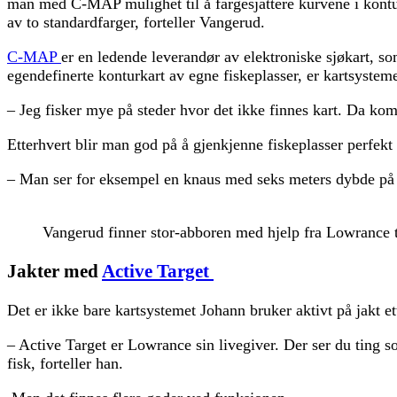
man med C-MAP mulighet til å fargesjattere kurvene i kontu
av to standardfarger, forteller Vangerud.
C-MAP
er en ledende leverandør av elektroniske sjøkart, so
egendefinerte konturkart av egne fiskeplasser, er kartsysteme
– Jeg fisker mye på steder hvor det ikke finnes kart. Da ko
Etterhvert blir man god på å gjenkjenne fiskeplasser perfekt
– Man ser for eksempel en knaus med seks meters dybde på de
Vangerud finner stor-abboren med hjelp fra Lowrance 
Jakter med
Active Target
Det er ikke bare kartsystemet Johann bruker aktivt på jakt et
– Active Target er Lowrance sin livegiver. Der ser du ting so
fisk, forteller han.