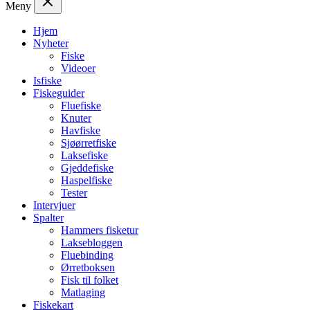
Meny
Hjem
Nyheter
Fiske
Videoer
Isfiske
Fiskeguider
Fluefiske
Knuter
Havfiske
Sjøørretfiske
Laksefiske
Gjeddefiske
Haspelfiske
Tester
Intervjuer
Spalter
Hammers fisketur
Laksebloggen
Fluebinding
Ørretboksen
Fisk til folket
Matlaging
Fiskekart