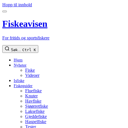
Hopp til innhold
Fiskeavisen
For fritids og sportsfiskere
Søk...
Ctrl K
Hjem
Nyheter
Fiske
Videoer
Isfiske
Fiskeguider
Fluefiske
Knuter
Havfiske
Sjøørretfiske
Laksefiske
Gjeddefiske
Haspelfiske
Tester