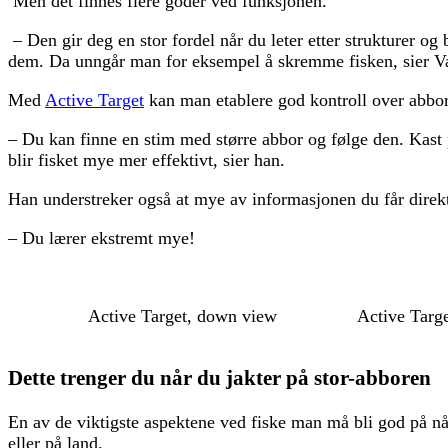
Men det finnes flere goder ved funksjonen.
– Den gir deg en stor fordel når du leter etter strukturer og
dem. Da unngår man for eksempel å skremme fisken, sier V
Med
Active Target
kan man etablere god kontroll over abbor
– Du kan finne en stim med større abbor og følge den. Kast 
blir fisket mye mer effektivt, sier han.
Han understreker også at mye av informasjonen du får direkte
– Du lærer ekstremt mye!
Active Target, down view
Active Targ
Dette trenger du når du jakter på stor-abboren
En av de viktigste aspektene ved fiske man må bli god på nå
eller på land.