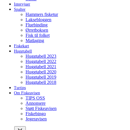
Intervjuer
Spalter
Hammers fisketur
Laksebloggen
Fluebinding
Ørretboksen
Fisk til folket
Matlaging
Fiskekart
Huggtabell
Huggtabell 2023
Huggtabell 2022
Huggtabell 2021
Huggtabell 2020
Huggtabell 2019
Huggtabell 2018
Turtips
Om Fiskeavisen
TIPS OSS
Annonsere
Støtt Fiskeavisen
Fiskebingo
Jegeravisen