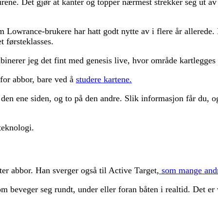
rene. Det gjør at kanter og topper nærmest strekker seg ut a
m Lowrance-brukere har hatt godt nytte av i flere år allerede.
t førsteklasses.
mbinerer jeg det fint med genesis live, hvor område kartlegge
 for abbor, bare ved å
studere kartene.
n ene siden, og to på den andre. Slik informasjon får du, og
teknologi.
ter abbor. Han sverger også til Active Target,
som mange andr
m beveger seg rundt, under eller foran båten i realtid. Det er 