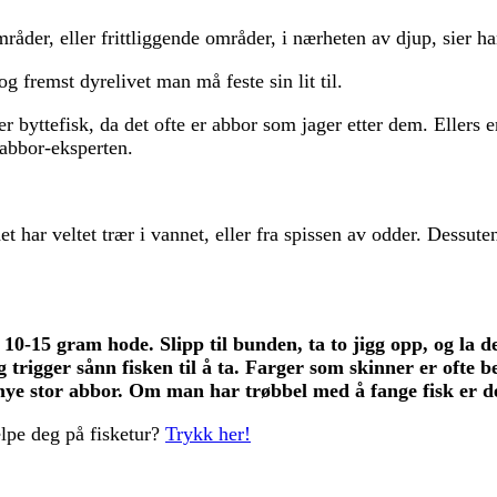
råder, eller frittliggende områder, i nærheten av djup, sier ha
 fremst dyrelivet man må feste sin lit til.
 byttefisk, da det ofte er abbor som jager etter dem. Ellers er 
 abbor-eksperten.
 det har veltet trær i vannet, eller fra spissen av odder. Dess
r. 10-15 gram hode. Slipp til bunden, ta to jigg opp, og la d
 trigger sånn fisken til å ta. Farger som skinner er ofte b
mye stor abbor. Om man har trøbbel med å fange fisk er det
lpe deg på fisketur?
Trykk her!