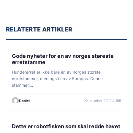
RELATERTE ARTIKLER
3 min lesetid
FISKE
Gode nyheter for en av norges støreste
ørretstamme
Hunderørret er ikke bare en av norges største
ørretstammer, men også en av Europas. Denne
stammen…
Daniel
22. oktober 2017
155
1 min lesetid
MILJØ
Dette er robotfisken som skal redde havet