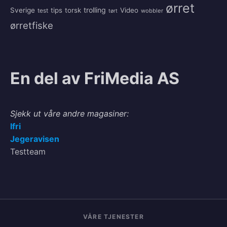
ørret
trolling
Sverige
tips
torsk
Video
test
wobbler
tørt
ørretfiske
En del av FriMedia AS
Sjekk ut våre andre magasiner:
Ifri
Jegeravisen
Testteam
VÅRE TJENESTER