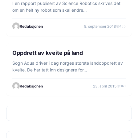
I en rapport publisert av Science Robotics skrives det
om en helt ny robot som skal endre…
Redaksjonen
8. september 2018
155
1 min lesetid
HAVFISKE
Oppdrett av kveite på land
Sogn Aqua driver i dag norges største landoppdrett av
kveite. De har tatt inn designere for…
Redaksjonen
23. april 2015
161