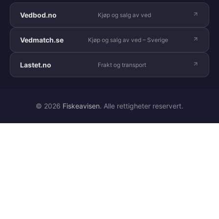
Vedbod.no
Kjøp og salg av ved
Vedmatch.se
Kjøp og salg av ved – Sverige
Lastet.no
Frakt og transport
© 2026
Fiskeavisen
. Alle rettigheter reservert.