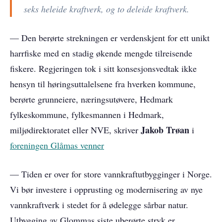
seks heleide kraftverk, og to deleide kraftverk.
— Den berørte strekningen er verdenskjent for ett unikt
harrfiske med en stadig økende mengde tilreisende
fiskere. Regjeringen tok i sitt konsesjonsvedtak ikke
hensyn til høringsuttalelsene fra hverken kommune,
berørte grunneiere, næringsutøvere, Hedmark
fylkeskommune, fylkesmannen i Hedmark,
Jakob Trøan
miljødirektoratet eller NVE, skriver
i
foreningen Glåmas venner
— Tiden er over for store vannkraftutbygginger i Norge.
Vi bør investere i opprusting og modernisering av nye
vannkraftverk i stedet for å ødelegge sårbar natur.
Utbygging av Glommas siste uberørte stryk er