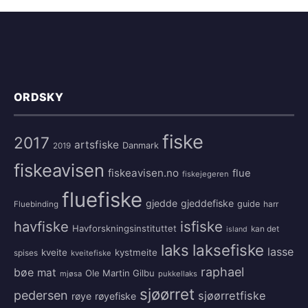
ORDSKY
fiske
2017
artsfiske
Danmark
2019
fiskeavisen
fiskeavisen.no
flue
fiskejegeren
fluefiske
gjedde
gjeddefiske
guide
harr
Fluebinding
havfiske
isfiske
Havforskningsinstituttet
kan det
island
laksefiske
laks
lasse
kveite
kystmeite
spises
kveitefiske
raphael
bøe
mat
Ole Martin Gilbu
mjøsa
pukkellaks
sjøørret
pedersen
sjøørretfiske
røye
røyefiske