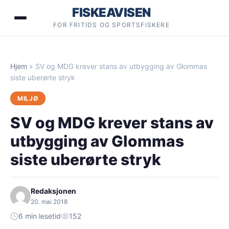
Hopp
FISKEAVISEN
til
FOR FRITIDS OG SPORTSFISKERE
innhold
Hjem
»
SV og MDG krever stans av utbygging av Glommas
siste uberørte stryk
MILJØ
SV og MDG krever stans av
utbygging av Glommas
siste uberørte stryk
Redaksjonen
20. mai 2018
6 min lesetid
152