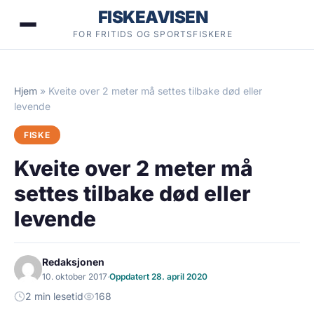
Hopp
FISKEAVISEN
til
FOR FRITIDS OG SPORTSFISKERE
innhold
Hjem
»
Kveite over 2 meter må settes tilbake død eller
levende
FISKE
Kveite over 2 meter må
settes tilbake død eller
levende
Redaksjonen
10. oktober 2017
·
Oppdatert 28. april 2020
2 min lesetid
168