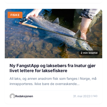
FISKE
2 min lesetid
Ny FangstApp og laksebørs fra Inatur gjør
livet lettere for laksefiskere
All laks, og annen anadrom fisk som fanges i Norge, må
innrapporteres. Ikke bare de overraskende…
Redaksjonen
31. mai 2022
143