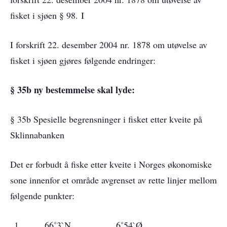
fisket i sjøen § 98. I
I forskrift 22. desember 2004 nr. 1878 om utøvelse av
fisket i sjøen gjøres følgende endringer:
§ 35b ny bestemmelse skal lyde:
§ 35b Spesielle begrensninger i fisket etter kveite på
Sklinnabanken
Det er forbudt å fiske etter kveite i Norges økonomiske
sone innenfor et område avgrenset av rette linjer mellom
følgende punkter:
66˚3`N 6˚54`Ø