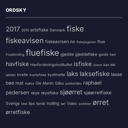
ORDSKY
fiske
2017
artsfiske
Danmark
2019
fiskeavisen
fiskeavisen.no
flue
fiskejegeren
fluefiske
gjedde
gjeddefiske
guide
harr
Fluebinding
havfiske
isfiske
Havforskningsinstituttet
kan det
island
laksefiske
laks
lasse
kveite
kystmeite
spises
kveitefiske
raphael
bøe
mat
Ole Martin Gilbu
mjøsa
pukkellaks
sjøørret
pedersen
sjøørretfiske
røye
røyefiske
ørret
trolling
Sverige
tips
torsk
Video
test
wobbler
tørt
ørretfiske