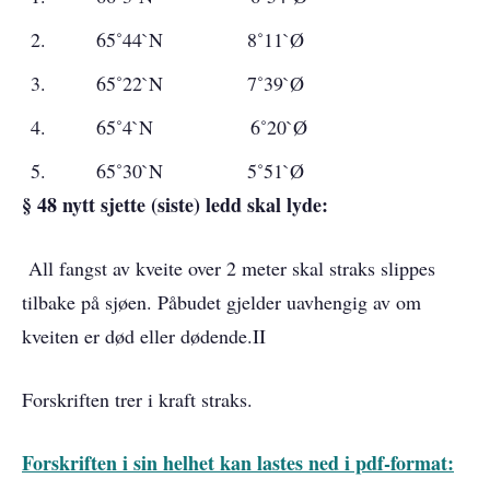
65˚44`N 8˚11`Ø
65˚22`N 7˚39`Ø
65˚4`N 6˚20`Ø
65˚30`N 5˚51`Ø
§ 48 nytt sjette (siste) ledd skal lyde:
All fangst av kveite over 2 meter skal straks slippes
tilbake på sjøen. Påbudet gjelder uavhengig av om
kveiten er død eller dødende.II
Forskriften trer i kraft straks.
Forskriften i sin helhet kan lastes ned i pdf-format: