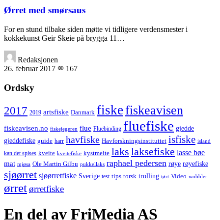
Ørret med smørsaus
For en stund tilbake siden møtte vi tidligere verdensmester i
kokkekunst Geir Skeie på brygga 11…
Redaksjonen
26. februar 2017
167
Ordsky
fiske
fiskeavisen
2017
artsfiske
Danmark
2019
fluefiske
fiskeavisen.no
flue
gjedde
fiskejegeren
Fluebinding
havfiske
isfiske
gjeddefiske
Havforskningsinstituttet
guide
harr
island
laks
laksefiske
lasse bøe
kveite
kystmeite
kan det spises
kveitefiske
raphael pedersen
mat
røye
røyefiske
Ole Martin Gilbu
mjøsa
pukkellaks
sjøørret
sjøørretfiske
trolling
Sverige
tips
torsk
Video
test
wobbler
tørt
ørret
ørretfiske
En del av FriMedia AS