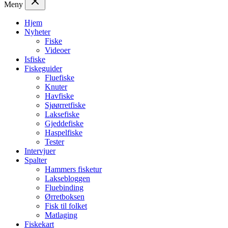
Meny
Hjem
Nyheter
Fiske
Videoer
Isfiske
Fiskeguider
Fluefiske
Knuter
Havfiske
Sjøørretfiske
Laksefiske
Gjeddefiske
Haspelfiske
Tester
Intervjuer
Spalter
Hammers fisketur
Laksebloggen
Fluebinding
Ørretboksen
Fisk til folket
Matlaging
Fiskekart