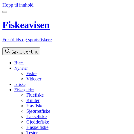
Hopp til innhold
Fiskeavisen
For fritids og sportsfiskere
Søk...
Ctrl K
Hjem
Nyheter
Fiske
Videoer
Isfiske
Fiskeguider
Fluefiske
Knuter
Havfiske
Sjøørretfiske
Laksefiske
Gjeddefiske
Haspelfiske
Tester