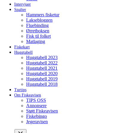
Intervjuer
Spalter
Hammers fisketur
Laksebloggen
Fluebinding
Ørretboksen
Fisk til folket
Matlaging
Fiskekart
Huggtabell
Huggtabell 2023
Huggtabell 2022
Huggtabell 2021
Huggtabell 2020
Huggtabell 2019
Huggtabell 2018
Turtips
Om Fiskeavisen
TIPS OSS
Annonsere
Støtt Fiskeavisen
Fiskebingo
Jegeravisen