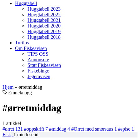
Huggtabell
Huggtabell 2023
Huggtabell 2022
Huggtabell 2021
Huggtabell 2020
Huggtabell 2019
Huggtabell 2018
Turtips
Om Fiskeavisen
TIPS OSS
Annonsere
Støtt Fiskeavisen
Fiskebingo
Jegeravisen
Hjem
»
ørretmiddag
Emneknagg
#ørretmiddag
1 artikkel
#ørret
131
#oppskrift
7
#middag
4
#Ørret med smørsaus
1
#spise
1
Fisk
1 min lesetid