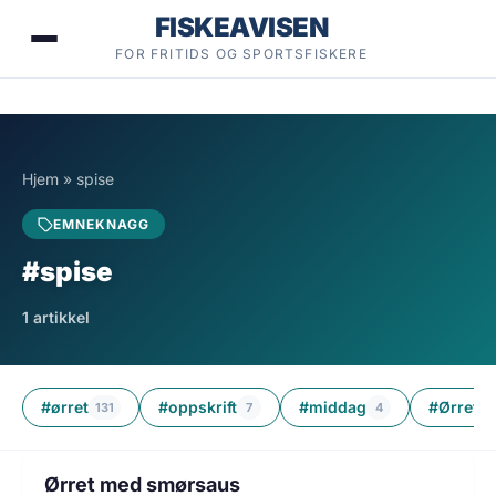
Hopp
FISKEAVISEN
til
FOR FRITIDS OG SPORTSFISKERE
innhold
Hjem
»
spise
EMNEKNAGG
#spise
1 artikkel
#ørret
#oppskrift
#middag
#Ørret 
131
7
4
1 min lesetid
FISK
Ørret med smørsaus