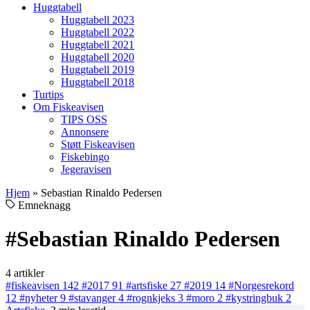
Huggtabell
Huggtabell 2023
Huggtabell 2022
Huggtabell 2021
Huggtabell 2020
Huggtabell 2019
Huggtabell 2018
Turtips
Om Fiskeavisen
TIPS OSS
Annonsere
Støtt Fiskeavisen
Fiskebingo
Jegeravisen
Hjem
»
Sebastian Rinaldo Pedersen
Emneknagg
#Sebastian Rinaldo Pedersen
4 artikler
#fiskeavisen
142
#2017
91
#artsfiske
27
#2019
14
#Norgesrekord
12
#nyheter
9
#stavanger
4
#rognkjeks
3
#moro
2
#kystringbuk
2