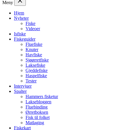
Meny
Hjem
Nyheter
Fiske
Videoer
Isfiske
Fiskeguider
Fluefiske
Knuter
Havfiske
Sjøørretfiske
Laksefiske
Gjeddefiske
Haspelfiske
Tester
Intervjuer
Spalter
Hammers fisketur
Laksebloggen
Fluebinding
Ørretboksen
Fisk til folket
Matlaging
Fiskekart