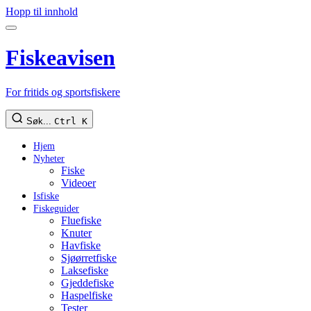
Hopp til innhold
Fiskeavisen
For fritids og sportsfiskere
Søk...
Ctrl K
Hjem
Nyheter
Fiske
Videoer
Isfiske
Fiskeguider
Fluefiske
Knuter
Havfiske
Sjøørretfiske
Laksefiske
Gjeddefiske
Haspelfiske
Tester