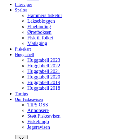
Intervjuer
Spalter
Hammers fisketur
Laksebloggen
Fluebinding
Ørretboksen
Fisk til folket
Matlaging
Fiskekart
Huggtabell
Huggtabell 2023
Huggtabell 2022
Huggtabell 2021
Huggtabell 2020
Huggtabell 2019
Huggtabell 2018
Turtips
Om Fiskeavisen
TIPS OSS
Annonsere
Støtt Fiskeavisen
Fiskebingo
Jegeravisen