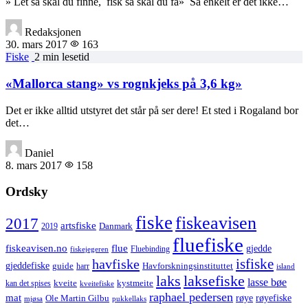
» Let så skal du finne, fisk så skal du få» Så enkelt er det ikke…
Redaksjonen
30. mars 2017
163
Fiske
2 min lesetid
«Mallorca stang» vs rognkjeks på 3,6 kg»
Det er ikke alltid utstyret det står på ser dere! Et sted i Rogaland bor
det…
Daniel
8. mars 2017
158
Ordsky
fiske
fiskeavisen
2017
artsfiske
Danmark
2019
fluefiske
fiskeavisen.no
flue
gjedde
fiskejegeren
Fluebinding
havfiske
isfiske
gjeddefiske
Havforskningsinstituttet
guide
harr
island
laks
laksefiske
lasse bøe
kveite
kystmeite
kan det spises
kveitefiske
raphael pedersen
mat
røye
røyefiske
Ole Martin Gilbu
mjøsa
pukkellaks