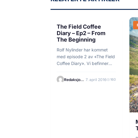
1 min lesetid
FLUEFISKE
The Field Coffee
Diary – Ep2 – From
The Beginning
Rolf Nylinder har kommet
med episode 2 av «The Field
Coffee Diary». Vi befinner
oss forsatt…
Redaksjonen
7. april 2016
160