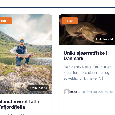
FISKE
FISKE
1 min lesetid
Unikt sjøørretfiske i
Danmark
Den danske elva Karup Å er
kjent for store sjøørreter og
et veldig unikt fiske. Når…
2 min lesetid
Redaksjonen
28. februar 2017
158
Monsterørret tatt i
Tafjordfjella