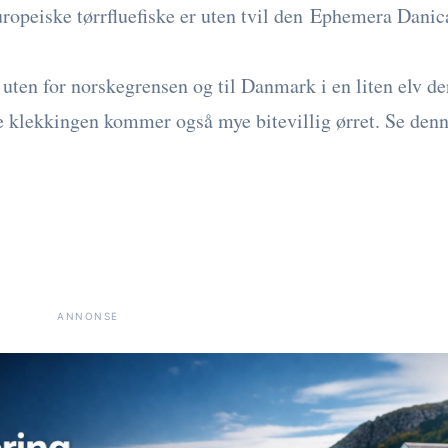
ropeiske tørrfluefiske er uten tvil den Ephemera Danic
n uten for norskegrensen og til Danmark i en liten elv de
e klekkingen kommer også mye bitevillig ørret. Se den
ANNONSE