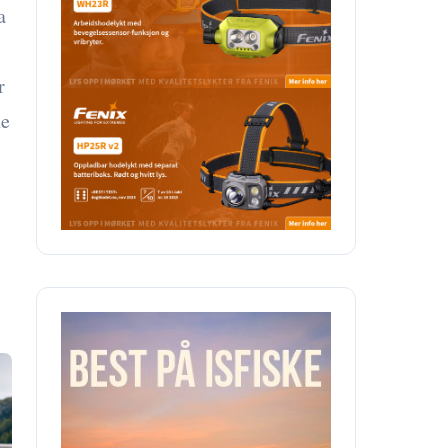
a
r
ne