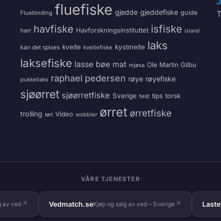
J
fluefiske
gjedde
gjeddefiske
guide
T
Fluebinding
havfiske
isfiske
Havforskningsinstituttet
harr
island
laks
kveite
kystmeite
kan det spises
kveitefiske
laksefiske
lasse bøe
mat
Ole Martin Gilbu
mjøsa
raphael pedersen
røye
røyefiske
pukkellaks
sjøørret
sjøørretfiske
Sverige
tips
torsk
test
ørret
ørretfiske
trolling
Video
wobbler
tørt
VÅRE TJENESTER
Vedmatch.se
Laste
g av ved
Kjøp og salg av ved – Sverige