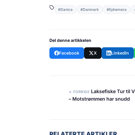
#Danica
#Danmark
#Ephemera
Del denne artikkelen
Facebook
X
LinkedIn
Laksefiske Tur til 
← FORRIGE
– Motstrømmen har snudd
RELATERTE ARTIKLER