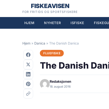
Hopp
FISKEAVISEN
til
FOR FRITIDS OG SPORTSFISKERE
innhold
HJEM
NYHETER
ISFISKE
FISKEGU
Hjem
»
Danica
»
The Danish Danica
FLUEFISKE
The Danish Dan
Redaksjonen
18. august 2016