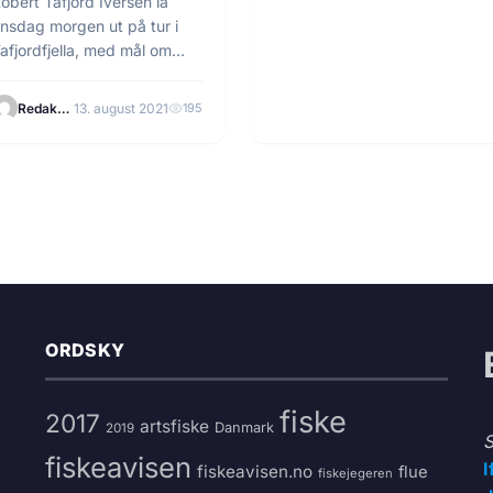
obert Tafjord Iversen la
nsdag morgen ut på tur i
afjordfjella, med mål om
odt ørretfiske.…
Redaksjonen
13. august 2021
195
ORDSKY
fiske
2017
artsfiske
Danmark
2019
S
fiskeavisen
I
fiskeavisen.no
flue
fiskejegeren