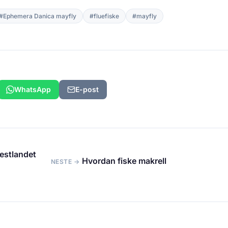
#Ephemera Danica mayfly
#fluefiske
#mayfly
WhatsApp
E-post
Vestlandet
Hvordan fiske makrell
NESTE →