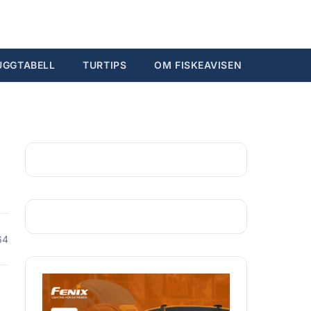
Søk...
Ctrl K
UGGTABELL
TURTIPS
OM FISKEAVISEN
64