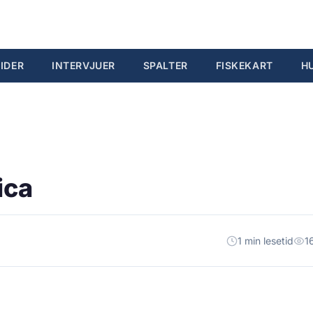
IDER
INTERVJUER
SPALTER
FISKEKART
H
ica
1 min lesetid
1