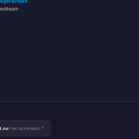
egeravisen
estteam
t.no
Frakt og transport