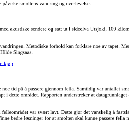
e påvirke smoltens vandring og overlevelse.
ed akustiske sendere og satt ut i sideelva Utsjoki, 109 kilome
 utvandringen. Metodiske forhold kan forklare noe av tapet. Me
r Hilde Singsaas.
te kjøp
 noe tid på å passere gjennom fella. Samtidig var antallet smo
t i dette området. Rapporten understreker at datagrunnlaget er
felleområdet var svært lavt. Dette gjør det vanskelig å fastslå
finne bedre løsninger for at smolten skal kunne passere fella 