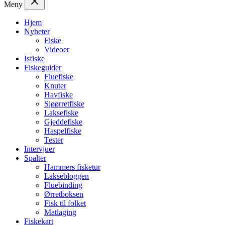
Meny
Hjem
Nyheter
Fiske
Videoer
Isfiske
Fiskeguider
Fluefiske
Knuter
Havfiske
Sjøørretfiske
Laksefiske
Gjeddefiske
Haspelfiske
Tester
Intervjuer
Spalter
Hammers fisketur
Laksebloggen
Fluebinding
Ørretboksen
Fisk til folket
Matlaging
Fiskekart