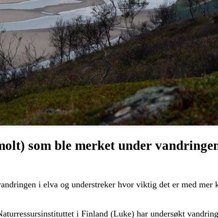
molt) som ble merket under vandringen
 vandringen i elva og understreker hvor viktig det er med me
aturressursinstituttet i Finland (Luke)
har undersøkt vandring