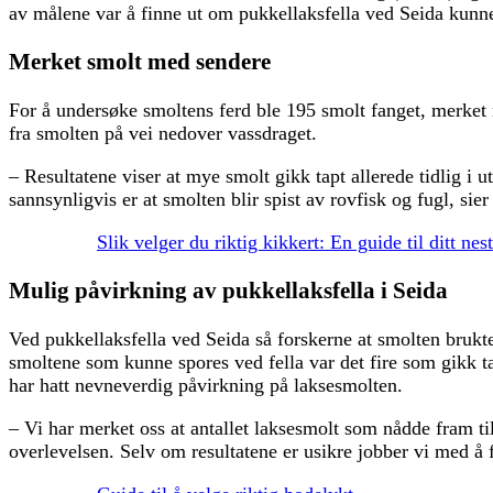
av målene var å finne ut om pukkellaksfella ved Seida kunn
Merket smolt med sendere
For å undersøke smoltens ferd ble 195 smolt fanget, merket m
fra smolten på vei nedover vassdraget.
– Resultatene viser at mye smolt gikk tapt allerede tidlig i
sannsynligvis er at smolten blir spist av rovfisk og fugl, sie
Slik velger du riktig kikkert: En guide til ditt nes
Mulig påvirkning av pukkellaksfella i Seida
Ved pukkellaksfella ved Seida så forskerne at smolten brukte
smoltene som kunne spores ved fella var det fire som gikk tap
har hatt nevneverdig påvirkning på laksesmolten.
– Vi har merket oss at antallet laksesmolt som nådde fram til 
overlevelsen. Selv om resultatene er usikre jobber vi med å 