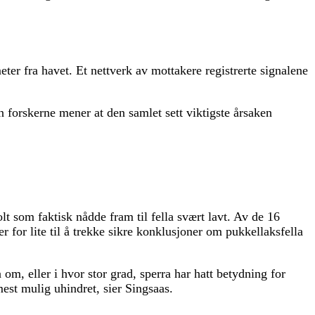
ter fra havet. Et nettverk av mottakere registrerte signalene
n forskerne mener at den samlet sett viktigste årsaken
lt som faktisk nådde fram til fella svært lavt. Av de 16
 for lite til å trekke sikre konklusjoner om pukkellaksfella
 om, eller i hvor stor grad, sperra har hatt betydning for
mest mulig uhindret, sier Singsaas.