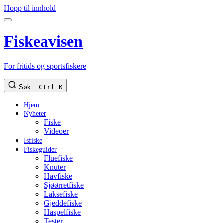
Hopp til innhold
Fiskeavisen
For fritids og sportsfiskere
Søk...
Ctrl K
Hjem
Nyheter
Fiske
Videoer
Isfiske
Fiskeguider
Fluefiske
Knuter
Havfiske
Sjøørretfiske
Laksefiske
Gjeddefiske
Haspelfiske
Tester