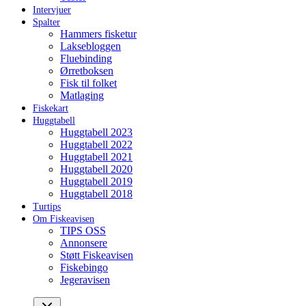
Intervjuer
Spalter
Hammers fisketur
Laksebloggen
Fluebinding
Ørretboksen
Fisk til folket
Matlaging
Fiskekart
Huggtabell
Huggtabell 2023
Huggtabell 2022
Huggtabell 2021
Huggtabell 2020
Huggtabell 2019
Huggtabell 2018
Turtips
Om Fiskeavisen
TIPS OSS
Annonsere
Støtt Fiskeavisen
Fiskebingo
Jegeravisen