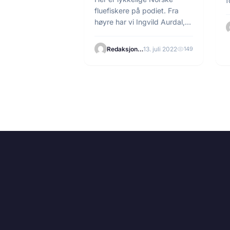
f
fluefiskere på podiet. Fra
a
høyre har vi Ingvild Aurdal,
Iselin Sesseng, Regine…
Redaksjonen
13. juli 2022
149