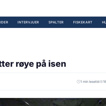
IDER
INTERVJUER
SPALTER
FISKEKART
H
etter røye på isen
1 min lesetid
1