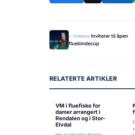
Inviterer til åpen
← FORRIGE
fluebindecup
RELATERTE ARTIKLER
3 min lesetid
FISKE
VM i fluefiske for
damer arrangert i
Rendalen og i Stor-
E
Elvdal
s
Her er lykkelige Norske