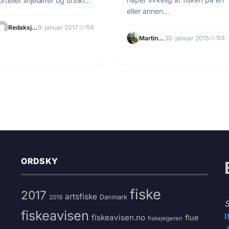
orteller linjelærer og utvikler
eller annen…
v linja, Eskil…
Redaksjonen
9. januar 2017
158
Martin Tilrem
30. januar 2015
158
ORDSKY
fiske
2017
artsfiske
Danmark
2019
S
fiskeavisen
I
fiskeavisen.no
flue
fiskejegeren