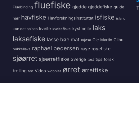
J
fluefiske
gjedde
gjeddefiske
guide
T
Fluebinding
havfiske
isfiske
Havforskningsinstituttet
harr
island
laks
kveite
kystmeite
kan det spises
kveitefiske
laksefiske
lasse bøe
mat
Ole Martin Gilbu
mjøsa
raphael pedersen
røye
røyefiske
pukkellaks
sjøørret
sjøørretfiske
Sverige
tips
torsk
test
ørret
ørretfiske
trolling
Video
wobbler
tørt
VÅRE TJENESTER
Vedmatch.se
Laste
g av ved
Kjøp og salg av ved – Sverige