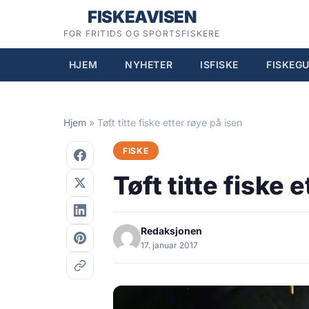
Hopp
FISKEAVISEN
til
FOR FRITIDS OG SPORTSFISKERE
innhold
HJEM
NYHETER
ISFISKE
FISKEGU
Hjem
»
Tøft titte fiske etter røye på isen
FISKE
Tøft titte fiske 
Redaksjonen
17. januar 2017