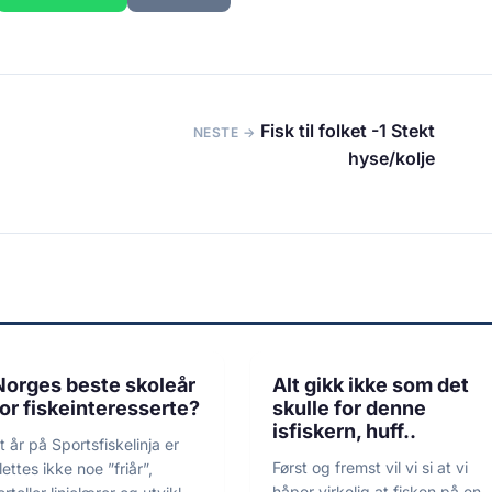
Fisk til folket -1 Stekt
NESTE →
hyse/kolje
3 min lesetid
1 min lesetid
FISKE
HUMOR
Norges beste skoleår
Alt gikk ikke som det
for fiskeinteresserte?
skulle for denne
isfiskern, huff..
t år på Sportsfiskelinja er
Først og fremst vil vi si at vi
lettes ikke noe ”friår”,
håper virkelig at fisken på en