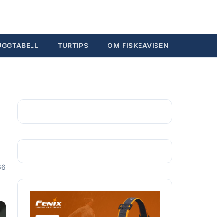
Søk...
Ctrl K
UGGTABELL
TURTIPS
OM FISKEAVISEN
66