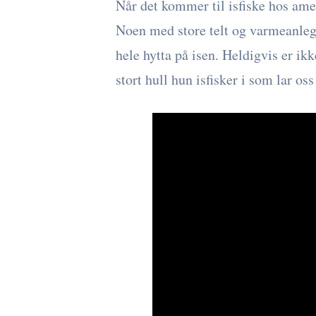
Når det kommer til isfiske hos amer
Noen med store telt og varmeanlegg
hele hytta på isen. Heldigvis er ikk
stort hull hun isfisker i som lar oss