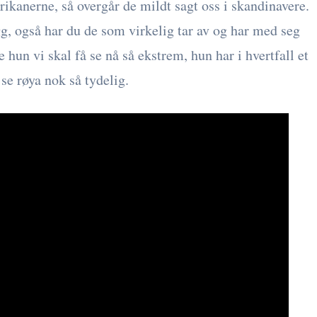
ikanerne, så overgår de mildt sagt oss i skandinavere.
, også har du de som virkelig tar av og har med seg
e hun vi skal få se nå så ekstrem, hun har i hvertfall et
 se røya nok så tydelig.