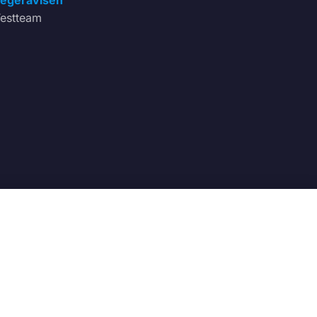
egeravisen
estteam
166
t.no
Frakt og transport