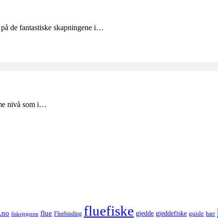
e på de fantastiske skapningene i…
mme nivå som i…
fluefiske
.no
flue
gjedde
gjeddefiske
guide
harr
fiskejegeren
Fluebinding