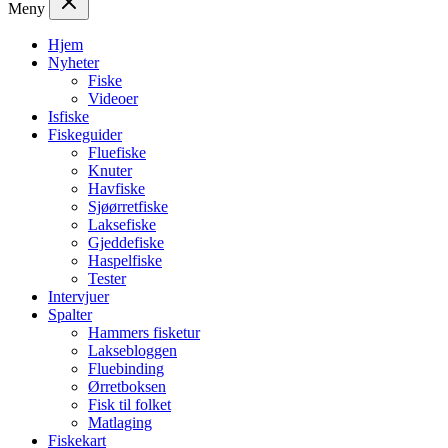
Meny
Hjem
Nyheter
Fiske
Videoer
Isfiske
Fiskeguider
Fluefiske
Knuter
Havfiske
Sjøørretfiske
Laksefiske
Gjeddefiske
Haspelfiske
Tester
Intervjuer
Spalter
Hammers fisketur
Laksebloggen
Fluebinding
Ørretboksen
Fisk til folket
Matlaging
Fiskekart