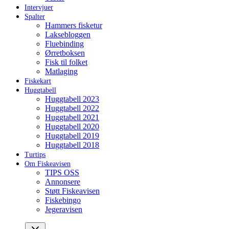
Intervjuer
Spalter
Hammers fisketur
Laksebloggen
Fluebinding
Ørretboksen
Fisk til folket
Matlaging
Fiskekart
Huggtabell
Huggtabell 2023
Huggtabell 2022
Huggtabell 2021
Huggtabell 2020
Huggtabell 2019
Huggtabell 2018
Turtips
Om Fiskeavisen
TIPS OSS
Annonsere
Støtt Fiskeavisen
Fiskebingo
Jegeravisen