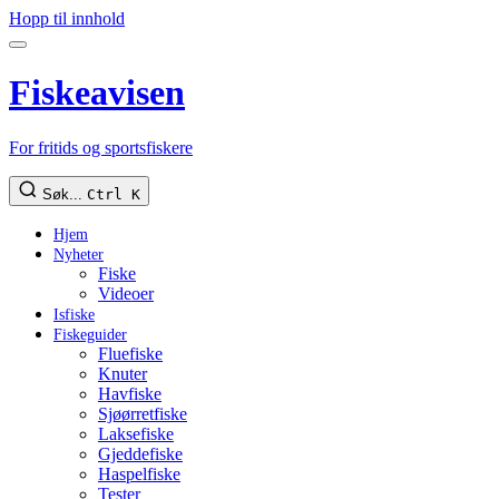
Hopp til innhold
Fiskeavisen
For fritids og sportsfiskere
Søk...
Ctrl K
Hjem
Nyheter
Fiske
Videoer
Isfiske
Fiskeguider
Fluefiske
Knuter
Havfiske
Sjøørretfiske
Laksefiske
Gjeddefiske
Haspelfiske
Tester