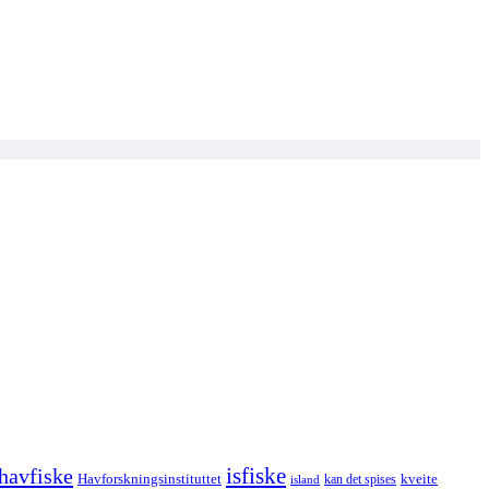
havfiske
isfiske
Havforskningsinstituttet
kveite
kan det spises
island