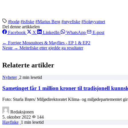
#bodø
#isfiske
#Marius Berg
#røyefiske
#Soløyvatnet
Del denne artikkelen
Facebook
X
LinkedIn
WhatsApp
E-post
← Forrige
Mosquitoes & Mayflies - EP 1 & EP2
Neste →
Meitefiske etter gjedde ga resultater
Relaterte artikler
Nyheter
2 min lesetid
Sametinget får 1 million kroner til tradisjonell kunns
Foto: Sturla Brørs/ Miljødirektoratet Klima- og miljødepartementet gi
Redaksjonen
5. oktober 2022
144
Havfiske
1 min lesetid