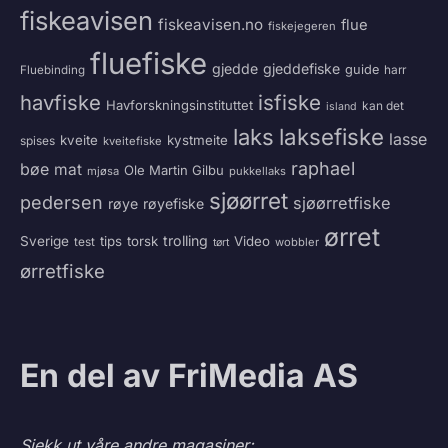
fiskeavisen
fiskeavisen.no
flue
fiskejegeren
fluefiske
gjedde
gjeddefiske
guide
harr
Fluebinding
havfiske
isfiske
Havforskningsinstituttet
kan det
island
laksefiske
laks
lasse
kveite
kystmeite
spises
kveitefiske
raphael
bøe
mat
Ole Martin Gilbu
mjøsa
pukkellaks
sjøørret
pedersen
sjøørretfiske
røye
røyefiske
ørret
trolling
Sverige
tips
torsk
Video
test
wobbler
tørt
ørretfiske
En del av FriMedia AS
Sjekk ut våre andre magasiner: