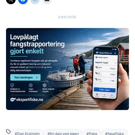
ANNONSE
#Dan Eckholm
#En dag ved sjøen
#fiske
#føuefiske