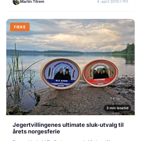
Martin Tilrem
4. april 2015
155
FISKE
3 min lesetid
Jegertvillingenes ultimate sluk-utvalg til
årets norgesferie