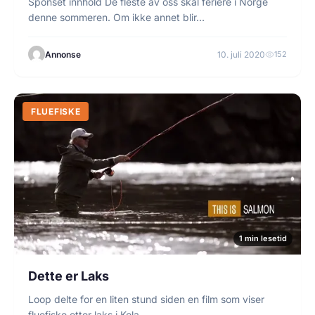
Sponset innhold De fleste av oss skal feriere i Norge
denne sommeren. Om ikke annet blir…
Annonse
10. juli 2020
152
FLUEFISKE
1 min lesetid
Dette er Laks
Loop delte for en liten stund siden en film som viser
fluefiske etter laks i Kola,…