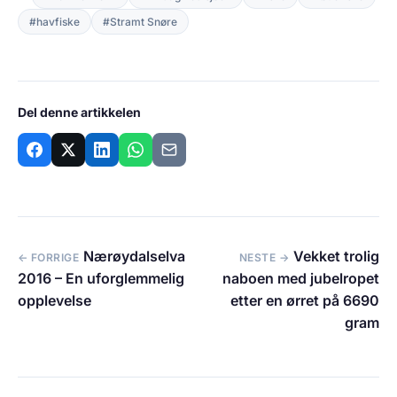
#havfiske
#Stramt Snøre
Del denne artikkelen
Nærøydalselva
Vekket trolig
← FORRIGE
NESTE →
2016 – En uforglemmelig
naboen med jubelropet
opplevelse
etter en ørret på 6690
gram