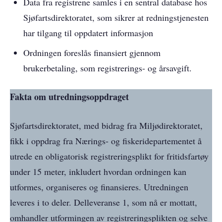
Data fra registrene samles i en sentral database hos
Sjøfartsdirektoratet, som sikrer at redningstjenesten
har tilgang til oppdatert informasjon
Ordningen foreslås finansiert gjennom
brukerbetaling, som registrerings- og årsavgift.
Fakta om utredningsoppdraget
Sjøfartsdirektoratet, med bidrag fra Miljødirektoratet,
fikk i oppdrag fra Nærings- og fiskeridepartementet å
utrede en obligatorisk registreringsplikt for fritidsfartøy
under 15 meter, inkludert hvordan ordningen kan
utformes, organiseres og finansieres. Utredningen
leveres i to deler. Delleveranse 1, som nå er mottatt,
omhandler utformingen av registreringsplikten og selve