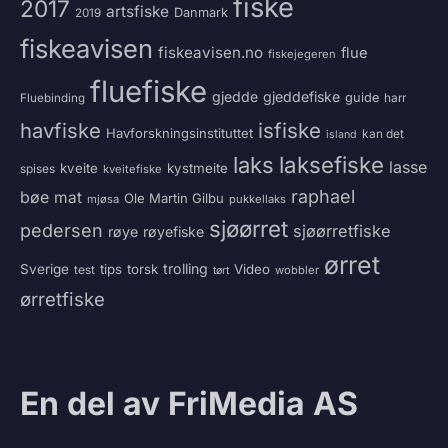
fiske
2017
artsfiske
Danmark
2019
fiskeavisen
fiskeavisen.no
flue
fiskejegeren
fluefiske
gjedde
gjeddefiske
guide
harr
Fluebinding
havfiske
isfiske
Havforskningsinstituttet
kan det
island
laksefiske
laks
lasse
kveite
kystmeite
spises
kveitefiske
raphael
bøe
mat
Ole Martin Gilbu
mjøsa
pukkellaks
sjøørret
pedersen
sjøørretfiske
røye
røyefiske
ørret
trolling
Sverige
tips
torsk
Video
test
wobbler
tørt
ørretfiske
En del av FriMedia AS