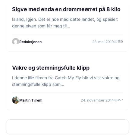
FISKE
Sigve med enda en drømmeørret på 8 kilo
Island, Igjen. Det er noe med dette landet, og spesielt
denne elven som får meg til…
Redaksjonen
23. mai 2019
159
1 min lesetid
FLUEFISKE
Vakre og stemningsfulle klipp
I denne lille filmen fra Catch My Fly blir vi vist vakre og
stemningsfulle klipp som…
Martin Tilrem
24. november 2014
157