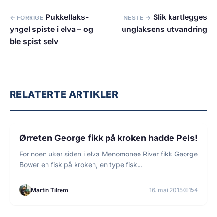
Pukkellaks-
Slik kartlegges
← FORRIGE
NESTE →
yngel spiste i elva – og
unglaksens utvandring
ble spist selv
RELATERTE ARTIKLER
1 min lesetid
NYHETER
Ørreten George fikk på kroken hadde Pels!
For noen uker siden i elva Menomonee River fikk George
Bower en fisk på kroken, en type fisk…
Martin Tilrem
16. mai 2015
154
5 min lesetid