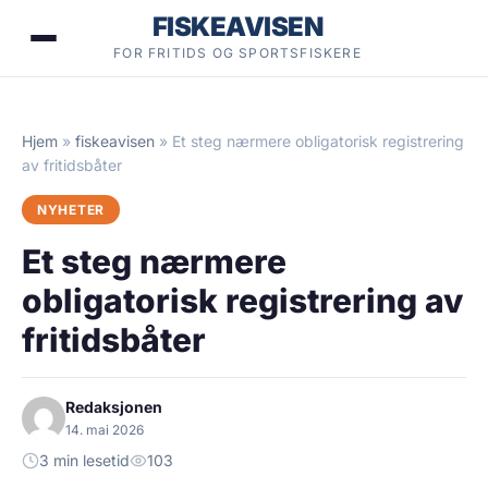
Hopp
FISKEAVISEN
til
FOR FRITIDS OG SPORTSFISKERE
innhold
Hjem
»
fiskeavisen
»
Et steg nærmere obligatorisk registrering
av fritidsbåter
NYHETER
Et steg nærmere
obligatorisk registrering av
fritidsbåter
Redaksjonen
14. mai 2026
3 min lesetid
103