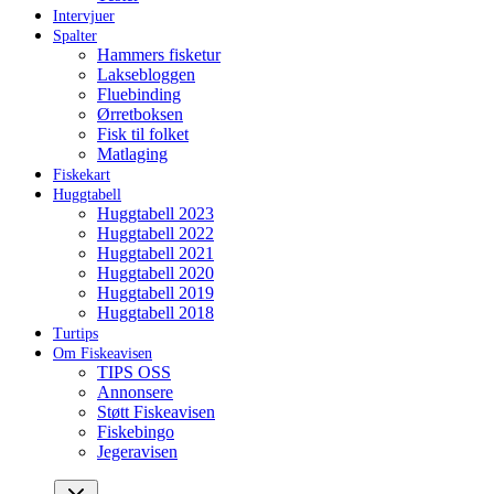
Intervjuer
Spalter
Hammers fisketur
Laksebloggen
Fluebinding
Ørretboksen
Fisk til folket
Matlaging
Fiskekart
Huggtabell
Huggtabell 2023
Huggtabell 2022
Huggtabell 2021
Huggtabell 2020
Huggtabell 2019
Huggtabell 2018
Turtips
Om Fiskeavisen
TIPS OSS
Annonsere
Støtt Fiskeavisen
Fiskebingo
Jegeravisen