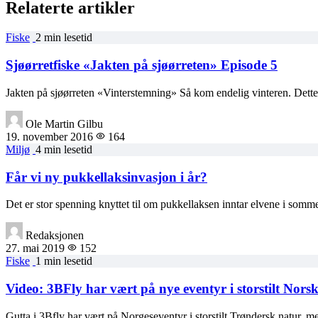
Relaterte artikler
Fiske
2 min lesetid
Sjøørretfiske «Jakten på sjøørreten» Episode 5
Jakten på sjøørreten «Vinterstemning» Så kom endelig vinteren. Dette
Ole Martin Gilbu
19. november 2016
164
Miljø
4 min lesetid
Får vi ny pukkellaksinvasjon i år?
Det er stor spenning knyttet til om pukkellaksen inntar elvene i somm
Redaksjonen
27. mai 2019
152
Fiske
1 min lesetid
Video: 3BFly har vært på nye eventyr i storstilt Norsk
Gutta i 3Bfly har vært på Norgeseventyr i storstilt Trøndersk natur,