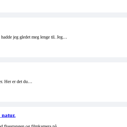
 hadde jeg gledet meg lenge til. Jeg…
er. Her er det du…
 natur.
 med fluestangen og filmkamera på…