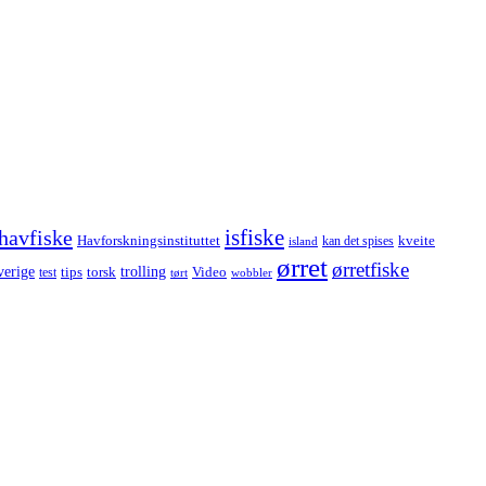
havfiske
isfiske
Havforskningsinstituttet
kveite
kan det spises
island
ørret
ørretfiske
trolling
verige
tips
torsk
Video
test
wobbler
tørt