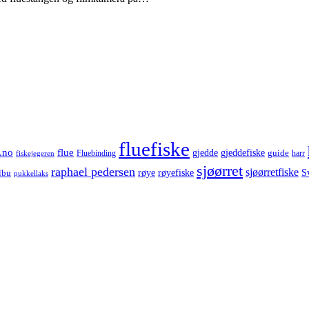
fluefiske
.no
flue
gjedde
gjeddefiske
guide
harr
fiskejegeren
Fluebinding
sjøørret
raphael pedersen
sjøørretfiske
røye
røyefiske
lbu
S
pukkellaks