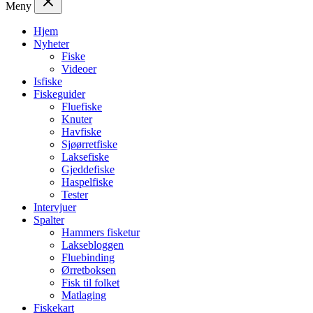
Meny
Hjem
Nyheter
Fiske
Videoer
Isfiske
Fiskeguider
Fluefiske
Knuter
Havfiske
Sjøørretfiske
Laksefiske
Gjeddefiske
Haspelfiske
Tester
Intervjuer
Spalter
Hammers fisketur
Laksebloggen
Fluebinding
Ørretboksen
Fisk til folket
Matlaging
Fiskekart