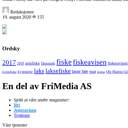
Redaksjonen
19. august 2020
155
Ordsky
fiske
fiskeavisen
2017
artsfiske
fiskeavisen
Danmark
2019
laks
laksefiske
lasse bøe
mat
kystmeite
Ole Martin Gi
kveitefiske
mjøsa
En del av FriMedia AS
Sjekk ut våre andre magasiner:
Ifri
Jegeravisen
Testteam
Våre tjenester