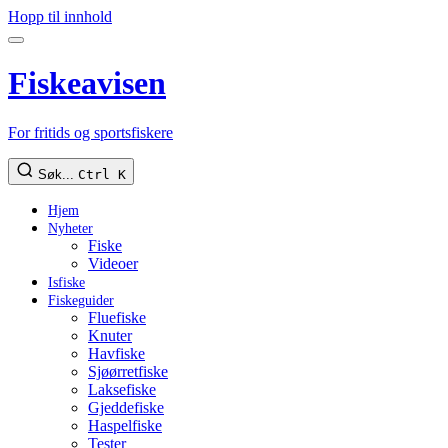
Hopp til innhold
Fiskeavisen
For fritids og sportsfiskere
Søk...
Ctrl K
Hjem
Nyheter
Fiske
Videoer
Isfiske
Fiskeguider
Fluefiske
Knuter
Havfiske
Sjøørretfiske
Laksefiske
Gjeddefiske
Haspelfiske
Tester