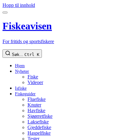
Hopp til innhold
Fiskeavisen
For fritids og sportsfiskere
Søk...
Ctrl K
Hjem
Nyheter
Fiske
Videoer
Isfiske
Fiskeguider
Fluefiske
Knuter
Havfiske
Sjøørretfiske
Laksefiske
Gjeddefiske
Haspelfiske
Tester