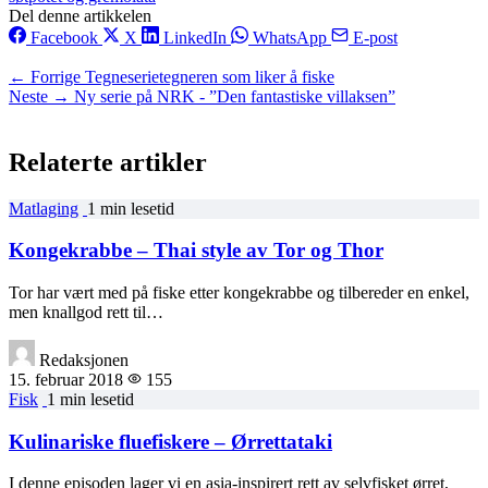
Del denne artikkelen
Facebook
X
LinkedIn
WhatsApp
E-post
← Forrige
Tegneserietegneren som liker å fiske
Neste →
Ny serie på NRK - ”Den fantastiske villaksen”
Relaterte artikler
Matlaging
1 min lesetid
Kongekrabbe – Thai style av Tor og Thor
Tor har vært med på fiske etter kongekrabbe og tilbereder en enkel,
men knallgod rett til…
Redaksjonen
15. februar 2018
155
Fisk
1 min lesetid
Kulinariske fluefiskere – Ørrettataki
I denne episoden lager vi en asia-inspirert rett av selvfisket ørret,