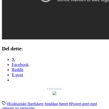
Del dette:
X
Facebook
Reddit
E-post
ANNONSE
#Kulinariske fluefiskere
#middag
#ørret
#Posjert ørret med
søtpotet og gremolata