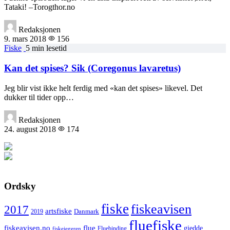
Tataki! –Torogthor.no
Redaksjonen
9. mars 2018
156
Fiske
5 min lesetid
Kan det spises? Sik (Coregonus lavaretus)
Jeg blir vist ikke helt ferdig med «kan det spises» likevel. Det
dukker til tider opp…
Redaksjonen
24. august 2018
174
Ordsky
fiske
fiskeavisen
2017
artsfiske
Danmark
2019
fluefiske
fiskeavisen.no
flue
gjedde
fiskejegeren
Fluebinding