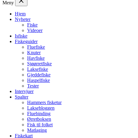
Meny
Hjem
Nyheter
Fiske
Videoer
Isfiske
Fiskeguider
Fluefiske
Knuter
Havfiske
Sjøørretfiske
Laksefiske
Gjeddefiske
Haspelfiske
Tester
Intervjuer
Spalter
Hammers fisketur
Laksebloggen
Fluebinding
Ørretboksen
Fisk til folket
Matlaging
Fiskekart