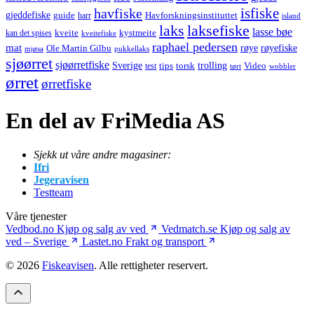
havfiske
isfiske
gjeddefiske
Havforskningsinstituttet
guide
harr
island
laks
laksefiske
lasse bøe
kveite
kystmeite
kan det spises
kveitefiske
raphael pedersen
mat
røye
røyefiske
Ole Martin Gilbu
mjøsa
pukkellaks
sjøørret
sjøørretfiske
trolling
Sverige
tips
torsk
Video
test
wobbler
tørt
ørret
ørretfiske
En del av FriMedia AS
Sjekk ut våre andre magasiner:
Ifri
Jegeravisen
Testteam
Våre tjenester
Vedbod.no
Kjøp og salg av ved
Vedmatch.se
Kjøp og salg av
ved – Sverige
Lastet.no
Frakt og transport
© 2026
Fiskeavisen
. Alle rettigheter reservert.