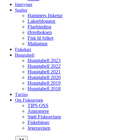
Intervjuer
Spalter
Hammers fisketur
Laksebloggen
Fluebinding
Ørretboksen
Fisk til folket
Matlaging
Fiskekart
Huggtabell
Huggtabell 2023
Huggtabell 2022
Huggtabell 2021
Huggtabell 2020
Huggtabell 2019
Huggtabell 2018
Turtips
Om Fiskeavisen
TIPS OSS
Annonsere
Støtt Fiskeavisen
Fiskebingo
Jegeravisen