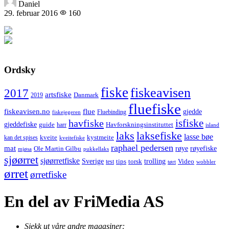
Daniel
29. februar 2016
160
Ordsky
fiske
fiskeavisen
2017
artsfiske
Danmark
2019
fluefiske
fiskeavisen.no
flue
gjedde
fiskejegeren
Fluebinding
havfiske
isfiske
gjeddefiske
Havforskningsinstituttet
guide
harr
island
laks
laksefiske
lasse bøe
kveite
kystmeite
kan det spises
kveitefiske
raphael pedersen
mat
røye
røyefiske
Ole Martin Gilbu
mjøsa
pukkellaks
sjøørret
sjøørretfiske
trolling
Sverige
tips
torsk
Video
test
wobbler
tørt
ørret
ørretfiske
En del av FriMedia AS
Sjekk ut våre andre magasiner: