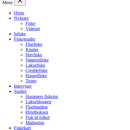
Meny
Hjem
Nyheter
Fiske
Videoer
Isfiske
Fiskeguider
Fluefiske
Knuter
Havfiske
Sjøørretfiske
Laksefiske
Gjeddefiske
Haspelfiske
Tester
Intervjuer
Spalter
Hammers fisketur
Laksebloggen
Fluebinding
Ørretboksen
Fisk til folket
Matlaging
Fiskekart