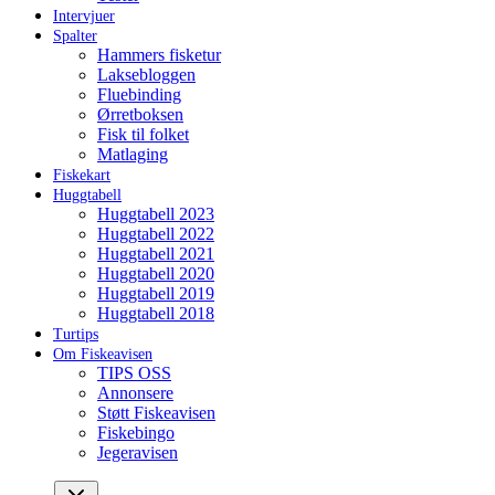
Intervjuer
Spalter
Hammers fisketur
Laksebloggen
Fluebinding
Ørretboksen
Fisk til folket
Matlaging
Fiskekart
Huggtabell
Huggtabell 2023
Huggtabell 2022
Huggtabell 2021
Huggtabell 2020
Huggtabell 2019
Huggtabell 2018
Turtips
Om Fiskeavisen
TIPS OSS
Annonsere
Støtt Fiskeavisen
Fiskebingo
Jegeravisen