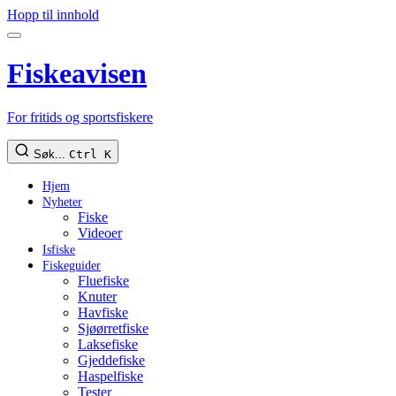
Hopp til innhold
Fiskeavisen
For fritids og sportsfiskere
Søk...
Ctrl K
Hjem
Nyheter
Fiske
Videoer
Isfiske
Fiskeguider
Fluefiske
Knuter
Havfiske
Sjøørretfiske
Laksefiske
Gjeddefiske
Haspelfiske
Tester