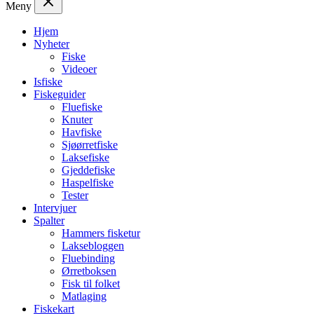
Meny
Hjem
Nyheter
Fiske
Videoer
Isfiske
Fiskeguider
Fluefiske
Knuter
Havfiske
Sjøørretfiske
Laksefiske
Gjeddefiske
Haspelfiske
Tester
Intervjuer
Spalter
Hammers fisketur
Laksebloggen
Fluebinding
Ørretboksen
Fisk til folket
Matlaging
Fiskekart