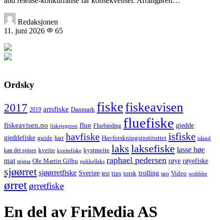
and release-konkurranse får konsekvenser. Arrangøren…
Redaksjonen
11. juni 2026
65
Ordsky
fiske
fiskeavisen
2017
artsfiske
Danmark
2019
fluefiske
fiskeavisen.no
flue
gjedde
fiskejegeren
Fluebinding
havfiske
isfiske
gjeddefiske
Havforskningsinstituttet
guide
harr
island
laks
laksefiske
lasse bøe
kveite
kystmeite
kan det spises
kveitefiske
raphael pedersen
mat
røye
røyefiske
Ole Martin Gilbu
mjøsa
pukkellaks
sjøørret
sjøørretfiske
trolling
Sverige
tips
torsk
Video
test
wobbler
tørt
ørret
ørretfiske
En del av FriMedia AS