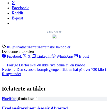
X
Facebook
Reddit
E-post
ANNONSE
#Gjevilvatnet
#ørret
#ørretfiske
#wobbler
Del denne artikkelen
Facebook
X
LinkedIn
WhatsApp
E-post
← Forrige
Derfor skal du ikke rive beina av en krabbe
Neste →
Den svenske kompisgjengen fikk en hai på over 730 kilo i
Risøysundet
Relaterte artikler
Fluefiske
6 min lesetid
Fredagsitervjuet: Asgeir Alvestad