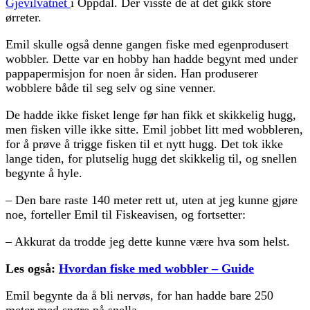
Gjevilvatnet
i Oppdal. Der visste de at det gikk store
ørreter.
Emil skulle også denne gangen fiske med egenprodusert
wobbler. Dette var en hobby han hadde begynt med under
pappapermisjon for noen år siden. Han produserer
wobblere både til seg selv og sine venner.
De hadde ikke fisket lenge før han fikk et skikkelig hugg,
men fisken ville ikke sitte. Emil jobbet litt med wobbleren,
for å prøve å trigge fisken til et nytt hugg. Det tok ikke
lange tiden, for plutselig hugg det skikkelig til, og snellen
begynte å hyle.
– Den bare raste 140 meter rett ut, uten at jeg kunne gjøre
noe, forteller Emil til Fiskeavisen, og fortsetter:
– Akkurat da trodde jeg dette kunne være hva som helst.
Les også:
Hvordan fiske med wobbler – Guide
Emil begynte da å bli nervøs, for han hadde bare 250
meter med snøre på snella.