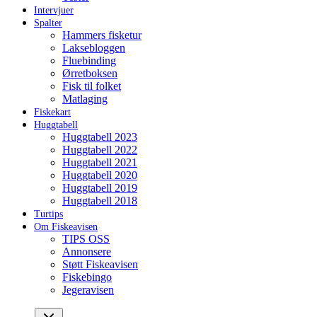
Intervjuer
Spalter
Hammers fisketur
Laksebloggen
Fluebinding
Ørretboksen
Fisk til folket
Matlaging
Fiskekart
Huggtabell
Huggtabell 2023
Huggtabell 2022
Huggtabell 2021
Huggtabell 2020
Huggtabell 2019
Huggtabell 2018
Turtips
Om Fiskeavisen
TIPS OSS
Annonsere
Støtt Fiskeavisen
Fiskebingo
Jegeravisen