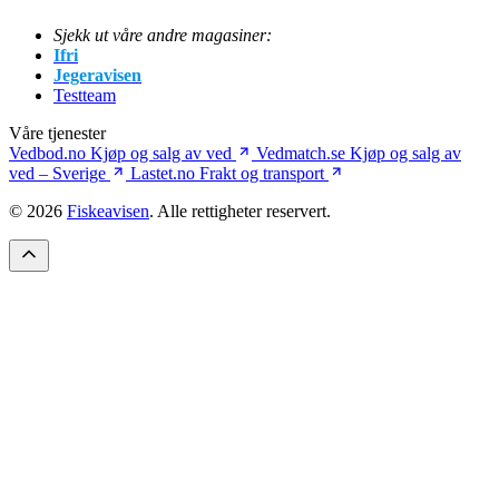
Sjekk ut våre andre magasiner:
Ifri
Jegeravisen
Testteam
Våre tjenester
Vedbod.no
Kjøp og salg av ved
Vedmatch.se
Kjøp og salg av
ved – Sverige
Lastet.no
Frakt og transport
© 2026
Fiskeavisen
. Alle rettigheter reservert.