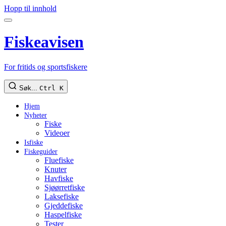
Hopp til innhold
Fiskeavisen
For fritids og sportsfiskere
Søk...
Ctrl K
Hjem
Nyheter
Fiske
Videoer
Isfiske
Fiskeguider
Fluefiske
Knuter
Havfiske
Sjøørretfiske
Laksefiske
Gjeddefiske
Haspelfiske
Tester